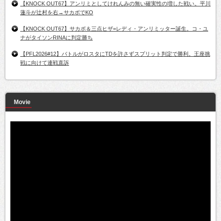
【KNOCK OUT67】アンリミとしてけれんみの無い確実性の増した戦い。平川
蓮斗が辻村を右→サカボでKO
【KNOCK OUT67】サカボ＆三点ヒザ=レディ・アンリミッター誕生。コ・ユ
ナがタイソンRINAに判定勝ち
【PFL2026#12】バトルがロスタにTDを許さずスプリット判定で勝利。王座挑
戦に向けて連戦直訴
Movie