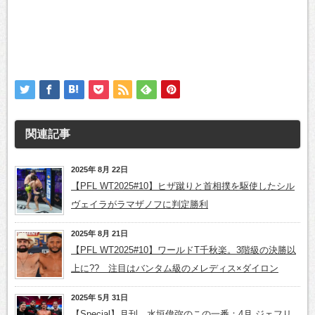
関連記事
2025年 8月 22日
【PFL WT2025#10】ヒザ蹴りと首相撲を駆使したシル
ヴェイラがラマザノフに判定勝利
2025年 8月 21日
【PFL WT2025#10】ワールドT千秋楽。3階級の決勝以
上に?? 注目はバンタム級のメレディス×ダイロン
2025年 5月 31日
【Special】月刊、水垣偉弥のこの一番：4月 ジェフリ