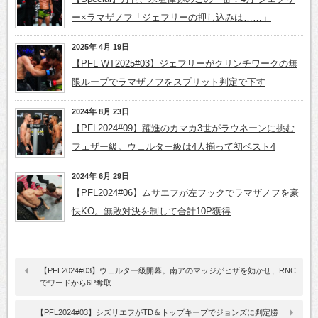
ー×ラマザノフ「ジェフリーの押し込みは……」
2025年 4月 19日
【PFL WT2025#03】ジェフリーがクリンチワークの無
限ループでラマザノフをスプリット判定で下す
2024年 8月 23日
【PFL2024#09】躍進のカマカ3世がラウネーンに挑む
フェザー級。ウェルター級は4人揃って初ベスト4
2024年 6月 29日
【PFL2024#06】ムサエフが左フックでラマザノフを豪
快KO。無敗対決を制して合計10P獲得
【PFL2024#03】ウェルター級開幕。南アのマッジがヒザを効かせ、RNC
でワードから6P奪取
【PFL2024#03】シズリエフがTD＆トップキープでジョンズに判定勝