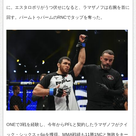
に。エスタロポリがうつ伏せになると、ラマザノフは右腕を首に
回す。パームトゥパームのRNCでタップを奪った。
ONEで3戦を経験し、今年からPFLと契約したラマザノフがクイ
ック・シックス＝6pを獲得。MMA戦績も11勝1NCと無敗をキー