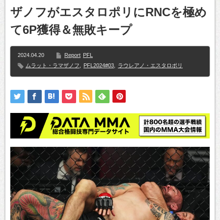
ザノフがエスタロポリにRNCを極め
て6P獲得＆無敗キープ
2024.04.20
Report
PFL
ムラット・ラマザノフ
,
PFL2024#03
,
ラウレアノ・エスタロポリ