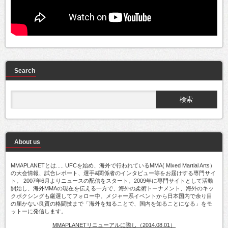
Search
About us
MMAPLANETとは..... UFCを始め、海外で行われているMMA( Mixed Martial Arts）
の大会情報、試合レポート、選手&関係者のインタビュー等をお届けする専門サイ
ト。 2007年6月よりニュースの配信をスタート。2009年に専門サイトとして活動
開始し、海外MMAの現在を伝える一方で、海外の柔術トーナメント、海外のキッ
クボクシングも厳選してフォロー中。メジャー系イベントから日本国内で余り目
の届かない良質の格闘技まで「海外を知ることで、国内を知ることになる」をモ
ットーに発信します。
MMAPLANETリニューアルに際し（2014.08.01）