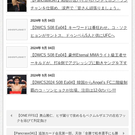
【Pancrase347】粕谷が左ハイからパンチでホン・ソン
チャンを仕留め、涙声で「皆さん頑張りましょう」
2024年 9月 04日
【DWCS S08 Ep04】キーワードは番狂わせ。コ・ソク
ヒョンがサントス、ドゥンベら5人と供にUFCへ
2024年 9月 04日
【DWCS S08 Ep04】豪州Eternal MMAライト級王者サ
ーキルドが、打&倒でアグレッシブに動きヤングを下す
2024年 9月 04日
【DWCS2024 S08 Ep04】韓国からAngel’s FC二階級制
覇のコ・ソンヒョクが出場。注目は12-0のバシ!!!
【ONE FF51】奥山雅仁、ヒザ蹴りで攻めるもベクムルザエフの左右フッ
クを浴びて判定負け
【Pancrase341】追加カード会見第一部。天弥「全勝で松本選手にも勝