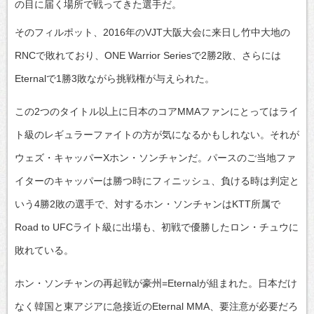
の目に届く場所で戦ってきた選手だ。
そのフィルポット、2016年のVJT大阪大会に来日し竹中大地の
RNCで敗れており、ONE Warrior Seriesで2勝2敗、さらには
Eternalで1勝3敗ながら挑戦権が与えられた。
この2つのタイトル以上に日本のコアMMAファンにとってはライ
ト級のレギュラーファイトの方が気になるかもしれない。それが
ウェズ・キャッパーXホン・ソンチャンだ。パースのご当地ファ
イターのキャッパーは勝つ時にフィニッシュ、負ける時は判定と
いう4勝2敗の選手で、対するホン・ソンチャンはKTT所属で
Road to UFCライト級に出場も、初戦で優勝したロン・チュウに
敗れている。
ホン・ソンチャンの再起戦が豪州=Eternalが組まれた。日本だけ
なく韓国と東アジアに急接近のEternal MMA、要注意が必要だろ