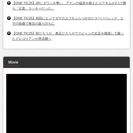
【ONE TIC25】2Rにダウンを奪い、アナンの猛攻を耐えたスアキムが2-1で勝
ち「正直、ラッキーだった」
【ONE TIC25】初回にヒジでダヤカエフをふらつかせたスーパーレック、ヒ
ザの負傷で無念の返り討ちに
【ONE TIC25】前だろうが、奥足だろうがウスビャンの左足を徹底して蹴っ
たグレゴリアンが準決勝へ
Movie