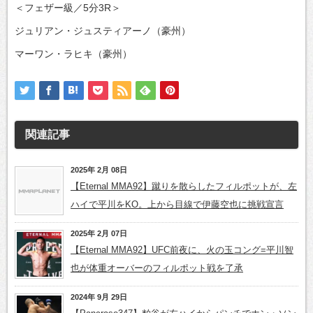
＜フェザー級／5分3R＞
ジュリアン・ジュスティアーノ（豪州）
マーワン・ラヒキ（豪州）
関連記事
2025年 2月 08日
【Eternal MMA92】蹴りを散らしたフィルポットが、左
ハイで平川をKO。上から目線で伊藤空也に挑戦宣言
2025年 2月 07日
【Eternal MMA92】UFC前夜に、火の玉コング=平川智
也が体重オーバーのフィルポット戦を了承
2024年 9月 29日