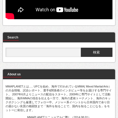
Search
About us
MMAPLANETとは..... UFCを始め、海外で行われているMMA( Mixed Martial Arts）
の大会情報、試合レポート、選手&関係者のインタビュー等をお届けする専門サイ
ト。 2007年6月よりニュースの配信をスタート。2009年に専門サイトとして活動
開始し、海外MMAの現在を伝える一方で、海外の柔術トーナメント、海外のキッ
クボクシングも厳選してフォロー中。メジャー系イベントから日本国内で余り目
の届かない良質の格闘技まで「海外を知ることで、国内を知ることになる」をモ
ットーに発信します。
MMAPLANETリニューアルに際し（2014.08.01）