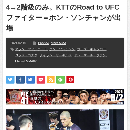
4→2階級のみ。KTTのRoad to UFC
ファイター＝ホン・ソンチャンが出
場
2024.02.10
Preview
other MMA
アラン・フィルポット
,
ホン・ソンチャン
,
ウェズ・キャッパー
,
ロッド・コスタ
,
クイラン・サーキルド
,
ドン・マール・ファン
,
Eternal MMA82