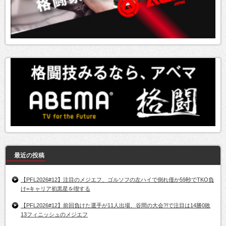
最近の投稿
【PFL2026#12】注目のメジエフ、ゴルソフの左ハイで倒れ僅か59秒でTKO負
け=キャリア初黒星を喫する
【PFL2026#12】前回負けた選手が11人出場、谷間の大会?!で注目は14勝0敗
13フィニッシュのメジエフ