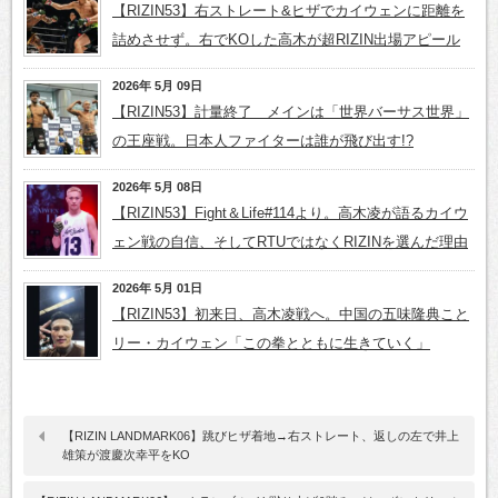
【RIZIN53】右ストレート&ヒザでカイウェンに距離を
詰めさせず。右でKOした高木が超RIZIN出場アピール
2026年 5月 09日
【RIZIN53】計量終了 メインは「世界バーサス世界」
の王座戦。日本人ファイターは誰が飛び出す!?
2026年 5月 08日
【RIZIN53】Fight＆Life#114より。高木凌が語るカイウ
ェン戦の自信、そしてRTUではなくRIZINを選んだ理由
2026年 5月 01日
【RIZIN53】初来日、高木凌戦へ。中国の五味隆典こと
リー・カイウェン「この拳とともに生きていく」
【RIZIN LANDMARK06】跳びヒザ着地→右ストレート、返しの左で井上
雄策が渡慶次幸平をKO