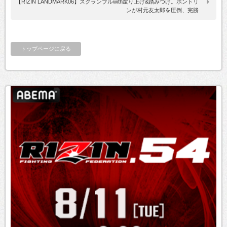
【RIZIN LANDMARK06】スクランブルwith蹴り上げ&踏みつけ。ボントリ
ンが村元友太郎を圧倒、完勝
トップページに戻る