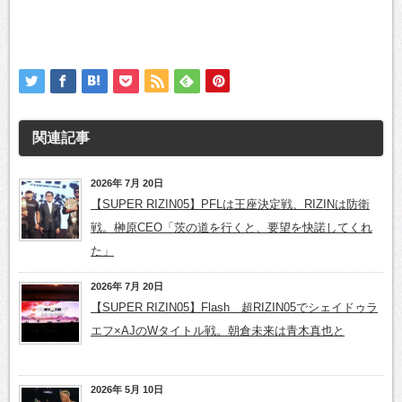
関連記事
2026年 7月 20日
【SUPER RIZIN05】PFLは王座決定戦、RIZINは防衛
戦。榊原CEO「茨の道を行くと、要望を快諾してくれ
た」
2026年 7月 20日
【SUPER RIZIN05】Flash 超RIZIN05でシェイドゥラ
エフ×AJのWタイトル戦。朝倉未来は青木真也と
2026年 5月 10日