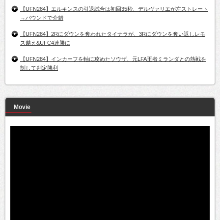
【UFN284】エルキンスの引退試合は初回35秒、デルヴァリエが左ストレート
→パウンドで介錯
【UFN284】2Rにダウンを奪われたタイナラが、3Rにダウンを奪い返しレモ
ス越え&UFC4連勝に
【UFN284】インカーフを軸に攻めたソウザ、元LFA王者ミランダとの熱戦を
制して判定勝利
Movie