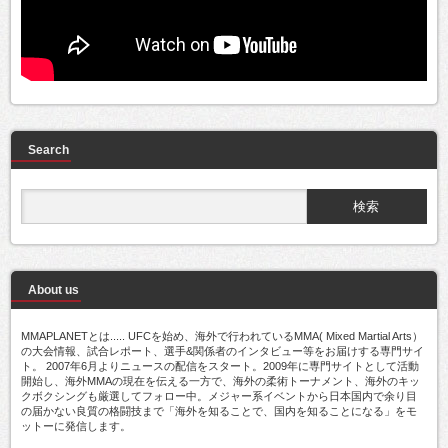
Search
About us
MMAPLANETとは..... UFCを始め、海外で行われているMMA( Mixed Martial Arts）
の大会情報、試合レポート、選手&関係者のインタビュー等をお届けする専門サイ
ト。 2007年6月よりニュースの配信をスタート。2009年に専門サイトとして活動
開始し、海外MMAの現在を伝える一方で、海外の柔術トーナメント、海外のキッ
クボクシングも厳選してフォロー中。メジャー系イベントから日本国内で余り目
の届かない良質の格闘技まで「海外を知ることで、国内を知ることになる」をモ
ットーに発信します。