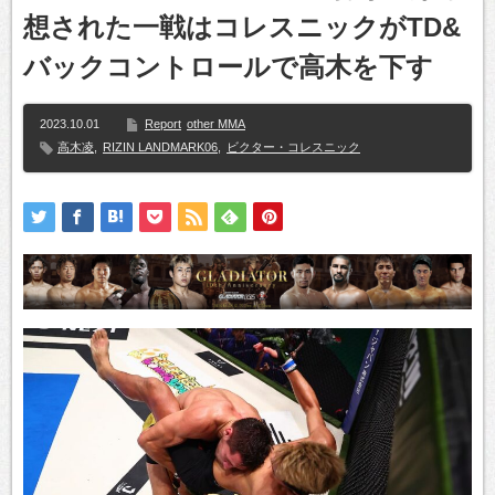
想された一戦はコレスニックがTD&
バックコントロールで高木を下す
2023.10.01
Report
other MMA
高木凌
,
RIZIN LANDMARK06
,
ビクター・コレスニック