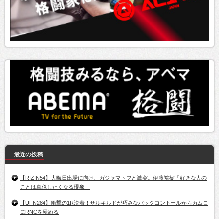
最近の投稿
【RIZIN54】大晦日出場に向け、ガジャマトフと激突。伊藤裕樹「好きな人の
ことは真似したくなる現象」
【UFN284】衝撃の1R決着！サルキルドが巧みなバックコントールからガムロ
にRNCを極める