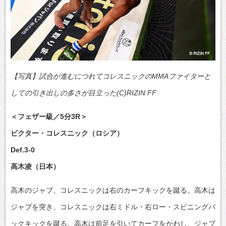
【写真】試合が進むにつれてコレスニックのMMAファイターと
しての引き出しの多さが目立った(C)RIZIN FF
＜フェザー級／5分3R＞
ビクター・コレスニック（ロシア）
Def.3-0
高木凌（日本）
高木のジャブ、コレスニックは右のカーフキックを蹴る。高木は
ジャブを突き、コレスニックは右ミドル・右ロー・スピニングバ
ックキックを蹴る。高木は前足を引いてカーフをかわし、ジャブ