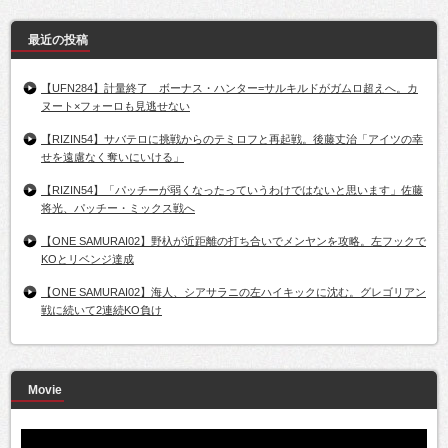
最近の投稿
【UFN284】計量終了 ボーナス・ハンター=サルキルドがガムロ超えへ。カ
ヌート×フォーロも見逃せない
【RIZIN54】サバテロに挑戦からのテミロフと再起戦。後藤丈治「アイツの幸
せを遠慮なく奪いにいける」
【RIZIN54】「パッチーが弱くなったっていうわけではないと思います」佐藤
将光、パッチー・ミックス戦へ
【ONE SAMURAI02】野杁が近距離の打ち合いでメンヤンを攻略。左フックで
KOとリベンジ達成
【ONE SAMURAI02】海人、シアサラニの左ハイキックに沈む。グレゴリアン
戦に続いて2連続KO負け
Movie