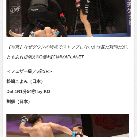
【写真】なぜダウンの時点でストップしないかは甚だ疑問だが、
ともあれ松嶋がKO勝利(C)MMAPLANET
＜フェザー級／5分3R＞
松嶋こよみ（日本）
Def.1R1分54秒 by KO
劉獅（日本）