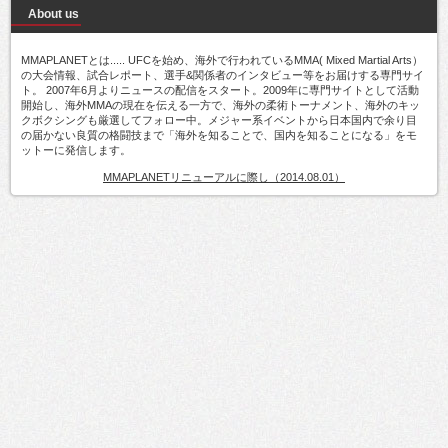
About us
MMAPLANETとは..... UFCを始め、海外で行われているMMA( Mixed Martial Arts）
の大会情報、試合レポート、選手&関係者のインタビュー等をお届けする専門サイ
ト。 2007年6月よりニュースの配信をスタート。2009年に専門サイトとして活動
開始し、海外MMAの現在を伝える一方で、海外の柔術トーナメント、海外のキッ
クボクシングも厳選してフォロー中。メジャー系イベントから日本国内で余り目
の届かない良質の格闘技まで「海外を知ることで、国内を知ることになる」をモ
ットーに発信します。
MMAPLANETリニューアルに際し（2014.08.01）