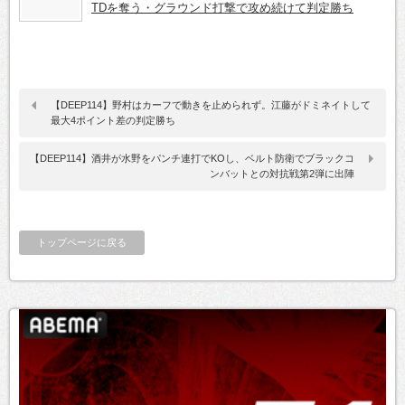
TDを奪う・グラウンド打撃で攻め続けて判定勝ち
【DEEP114】野村はカーフで動きを止められず。江藤がドミネイトして
最大4ポイント差の判定勝ち
【DEEP114】酒井が水野をパンチ連打でKOし、ベルト防衛でブラックコ
ンバットとの対抗戦第2弾に出陣
トップページに戻る