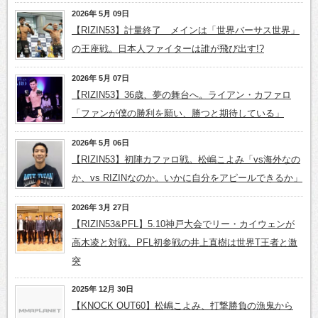
2026年 5月 09日
【RIZIN53】計量終了 メインは「世界バーサス世界」
の王座戦。日本人ファイターは誰が飛び出す!?
2026年 5月 07日
【RIZIN53】36歳、夢の舞台へ。ライアン・カファロ
「ファンが僕の勝利を願い、勝つと期待している」
2026年 5月 06日
【RIZIN53】初陣カファロ戦。松嶋こよみ「vs海外なの
か、vs RIZINなのか。いかに自分をアピールできるか」
2026年 3月 27日
【RIZIN53&PFL】5.10神戸大会でリー・カイウェンが
高木凌と対戦。PFL初参戦の井上直樹は世界T王者と激
突
2025年 12月 30日
【KNOCK OUT60】松嶋こよみ、打撃勝負の漁鬼から