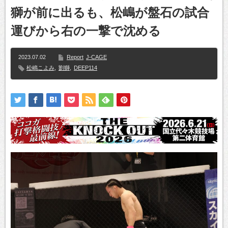
獅が前に出るも、松嶋が盤石の試合
運びから右の一撃で沈める
2023.07.02
Report
J-CAGE
松嶋こよみ
,
劉獅
,
DEEP114