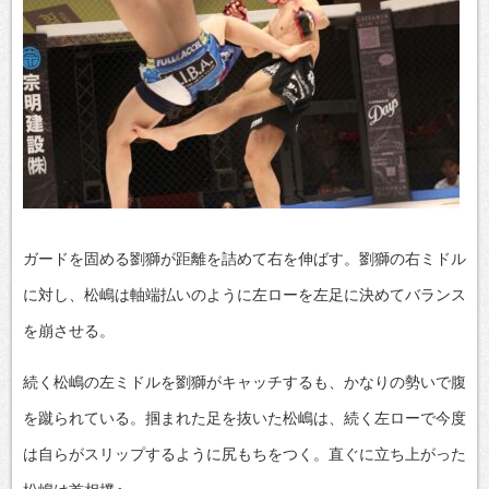
ガードを固める劉獅が距離を詰めて右を伸ばす。劉獅の右ミドル
に対し、松嶋は軸端払いのように左ローを左足に決めてバランス
を崩させる。
続く松嶋の左ミドルを劉獅がキャッチするも、かなりの勢いで腹
を蹴られている。掴まれた足を抜いた松嶋は、続く左ローで今度
は自らがスリップするように尻もちをつく。直ぐに立ち上がった