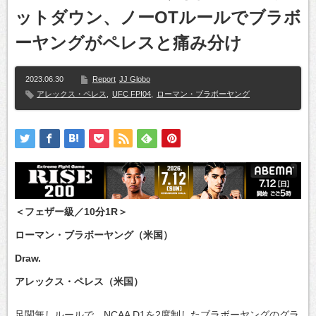
ットダウン、ノーOTルールでブラボ
ーヤングがペレスと痛み分け
2023.06.30
Report
JJ Globo
アレックス・ペレス
,
UFC FPI04
,
ローマン・ブラボーヤング
＜フェザー級／10分1R＞
ローマン・ブラボーヤング（米国）
Draw.
アレックス・ペレス（米国）
足関無しルールで、NCAA D1を2度制したブラボーヤングのグラ