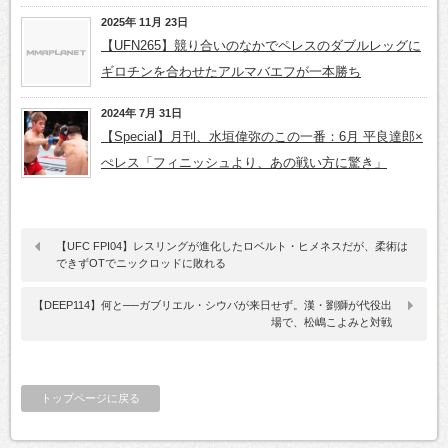
2025年 11月 23日
【UFN265】競り合いのなかでペレスのダブルレッグに
ギロチンを合わせたアルマバエフが一本勝ち
2024年 7月 31日
【Special】月刊、水垣偉弥のこの一番：6月 平良達郎×
ぺレス「フィニッシュより、あの戦い方に驚き」
【UFC FPI04】レスリングが進化したロベルト・ヒメネスだが、柔術は
できずOTでニックロッドに敗れる
【DEEP114】何と──ガブリエル・シウバが来日せず。漢・劉獅が代役出
場で、松嶋こよみと対戦
トップページに戻る