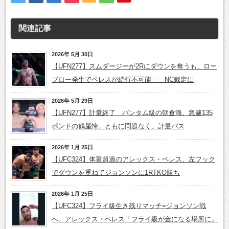
関連記事
2026年 5月 30日
【UFN277】スムダージーが2Rにダウンを奪うも、ロー
ブロー発生でペレスが続行不可能——NC裁定に
2026年 5月 29日
【UFN277】計量終了 バンタム級の朝倉海、急遽135
ポンドの鶴屋怜。ともに問題なく、計量パス
2026年 1月 25日
【UFC324】体重超過のアレックス・ペレス、左フック
でダウンを重ねてジョンソンに1RTKO勝ち
2026年 1月 25日
【UFC324】フライ級生き残りマッチ=ジョンソン戦
へ、アレックス・ペレス「フライ級が金になる場所に」