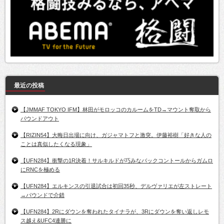
最近の投稿
【JMMAF TOKYO IFM】林田がモロッコのカルームをTD→マウント奪取から
パウンドアウト
【RIZIN54】大晦日出場に向け、ガジャマトフと激突。伊藤裕樹「好きな人の
ことは真似したくなる現象」
【UFN284】衝撃の1R決着！サルキルドが巧みなバックコントールからガムロ
にRNCを極める
【UFN284】エルキンスの引退試合は初回35秒、デルヴァリエが左ストレート
→パウンドで介錯
【UFN284】2Rにダウンを奪われたタイナラが、3Rにダウンを奪い返しレモ
ス越え&UFC4連勝に