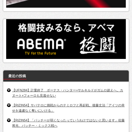
最近の投稿
【UFN284】計量終了 ボーナス・ハンター=サルキルドがガムロ超えへ。カ
ヌート×フォーロも見逃せない
【RIZIN54】サバテロに挑戦からのテミロフと再起戦。後藤丈治「アイツの幸
せを遠慮なく奪いにいける」
【RIZIN54】「パッチーが弱くなったっていうわけではないと思います」佐藤
将光、パッチー・ミックス戦へ