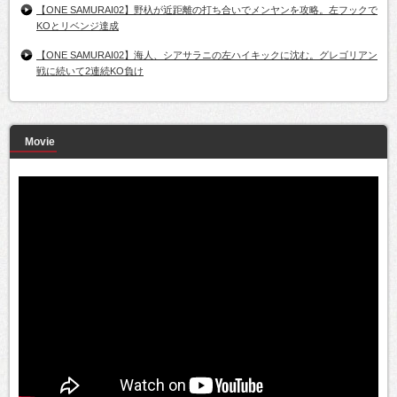
【ONE SAMURAI02】野杁が近距離の打ち合いでメンヤンを攻略。左フックで
KOとリベンジ達成
【ONE SAMURAI02】海人、シアサラニの左ハイキックに沈む。グレゴリアン
戦に続いて2連続KO負け
Movie