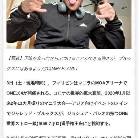
【写真】正論を真っ向からぶつけることができる強さが、ブルッ
クスにはあるようだ(C)MMAPLANET
3日（土・現地時間）、フィリピンはマニラのMOAアリーナで
ONE164が開催される。コロナの世界的拡大直前、2020年1月以
来2年11カ月振りのマニラ大会──アジア向けイベントのメイン
でジャレッド・ブルックスが、ジョシュア・パシオの持つONE
世界ストロー級(※56.7キロ)選手権王座にと挑戦する。
昨年11月のONE初陣以来3連勝、勝つたびにパシオへの挑戦が期