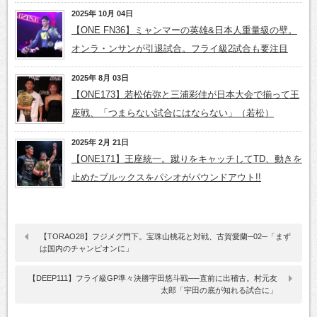
2025年 10月 04日
【ONE FN36】ミャンマーの英雄&日本人重量級の壁。
オンラ・ンサンが引退試合。フライ級2試合も要注目
2025年 8月 03日
【ONE173】若松佑弥と三浦彩佳が日本大会で揃って王
座戦、「つまらない試合にはならない」（若松）
2025年 2月 21日
【ONE171】王座統一。蹴りをキャッチしてTD、動きを
止めたブルックスをパシオがパウンドアウト!!
【TORAO28】フジメグ門下。宝珠山桃花と対戦、古賀愛蘭─02─「まず
は国内のチャンピオンに」
【DEEP111】フライ級GP準々決勝宇田悠斗戦──直前に出稽古。村元友
太郎「宇田の底が知れる試合に」