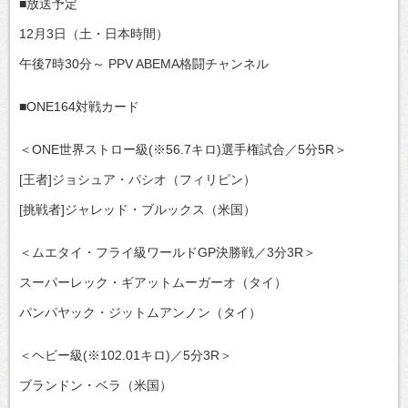
■放送予定
12月3日（土・日本時間）
午後7時30分～ PPV ABEMA格闘チャンネル
■ONE164対戦カード
＜ONE世界ストロー級(※56.7キロ)選手権試合／5分5R＞
[王者]ジョシュア・パシオ（フィリピン）
[挑戦者]ジャレッド・ブルックス（米国）
＜ムエタイ・フライ級ワールドGP決勝戦／3分3R＞
スーパーレック・ギアットムーガーオ（タイ）
パンパヤック・ジットムアンノン（タイ）
＜ヘビー級(※102.01キロ)／5分3R＞
ブランドン・ベラ（米国）