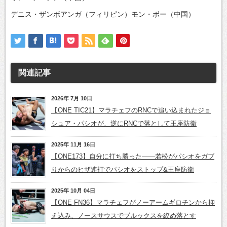
デニス・ザンボアンガ（フィリピン）モン・ボー（中国）
関連記事
2026年 7月 10日
【ONE TIC21】マラチェフのRNCで追い込まれたジョ
シュア・パシオが、逆にRNCで落として王座防衛
2025年 11月 16日
【ONE173】自分に打ち勝った――若松がパシオをガブ
りからのヒザ連打でパシオをストップ&王座防衛
2025年 10月 04日
【ONE FN36】マラチェフがノーアームギロチンから抑
え込み、ノースサウスでブルックスを絞め落とす