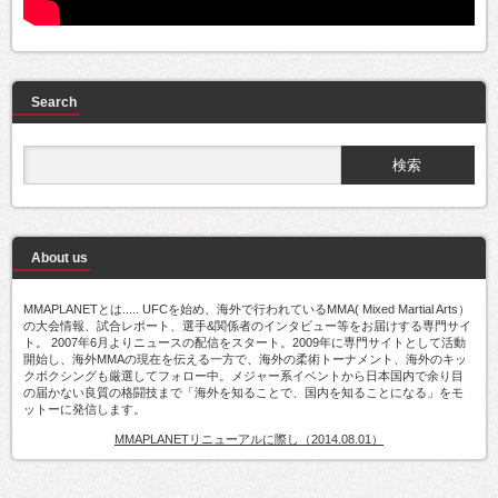
Search
About us
MMAPLANETとは..... UFCを始め、海外で行われているMMA( Mixed Martial Arts）
の大会情報、試合レポート、選手&関係者のインタビュー等をお届けする専門サイ
ト。 2007年6月よりニュースの配信をスタート。2009年に専門サイトとして活動
開始し、海外MMAの現在を伝える一方で、海外の柔術トーナメント、海外のキッ
クボクシングも厳選してフォロー中。メジャー系イベントから日本国内で余り目
の届かない良質の格闘技まで「海外を知ることで、国内を知ることになる」をモ
ットーに発信します。
MMAPLANETリニューアルに際し（2014.08.01）