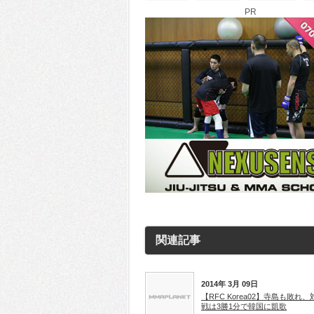
PR
関連記事
2014年 3月 09日
【RFC Korea02】寺島も敗れ、
戦は3勝1分で韓国に凱歌