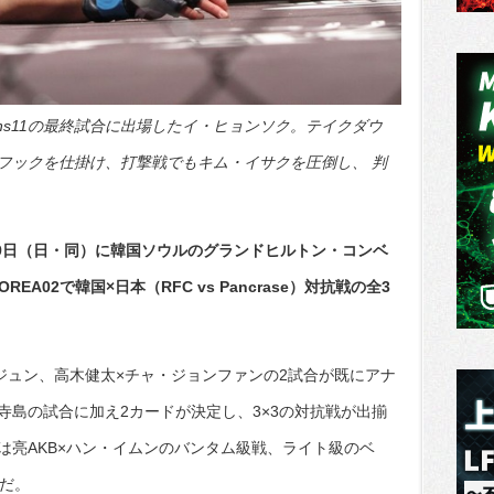
 Guns11の最終試合に出場したイ・ヒョンソク。テイクダウ
フックを仕掛け、打撃戦でもキム・イサクを圧倒し、 判
月9日（日・同）に韓国ソウルのグランドヒルトン・コンベ
EA02で韓国×日本（RFC vs Pancrase）対抗戦の全3
ジュン、高木健太×チャ・ジョンファンの2試合が既にアナ
寺島の試合に加え2カードが決定し、3×3の対抗戦が出揃
は亮AKB×ハン・イムンのバンタム級戦、ライト級のベ
合だ。