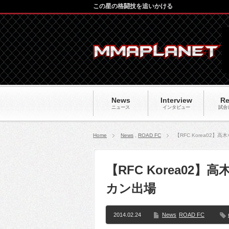
この星の格闘技を追いかける
News
Interview
Re
ニュース
インタビュー
試合
Home
News
,
ROAD FC
【RFC Korea02
【RFC Korea02
カン出場
2014.02.24
News
ROAD FC