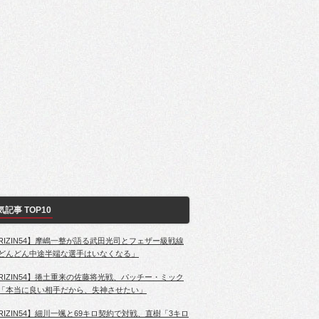
気記事 TOP10
RIZIN54】摩嶋一整が語る武田光司とフェザー級戦線
どんどん中途半端な選手はいなくなる」
RIZIN54】捲土重来の佐藤将光戦、パッチー・ミック
「本当に良い相手だから、失神させたい」
RIZIN54】細川一颯と69キロ契約で対戦、直樹「3キロ