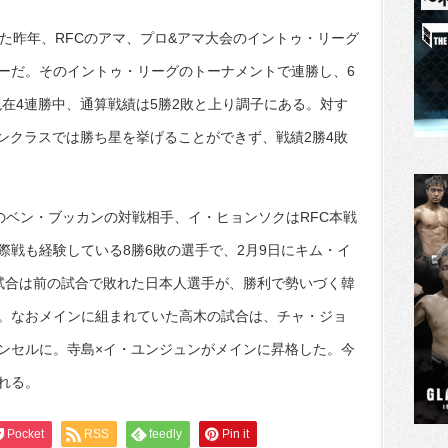
た昨年、RFCのアマ、プロ&アマ大会のイントゥ・リーグ
ーだ。そのイントゥ・リーグのトーナメントで連勝し、6
重ね現在4連勝中、通算戦績は5勝2敗と上り調子にある。対す
ンクラスでは勝ち星を挙げることができず、戦績2勝4敗
のベン・ブッカンの対戦相手、イ・ヒョンソクはRFC本戦
際戦も経験している8勝6敗の選手で、2月9日にキム・イ
試合は前の試合で敗れた日本人選手が、勝利で勢いづく韓
。なおメインに組まれていた高木の試合は、チャ・ジョ
ンセルに。寺島×イ・ユンジュンがメインに昇格した。今
われる。
Pocket
RSS
feedly
Pin it