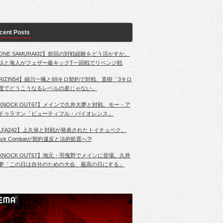
cent Posts
ONE SAMURAI02】前回の対戦経験をどう活かすか。
杁と海人がフェザー級キックT一回戦でリベンジ戦
RIZIN54】細川一颯と69キロ契約で対戦、直樹「3キロ
度でどうこうなるレベルの差じゃない」
KNOCK OUT67】メインで久井大夢と対戦、モー・ア
ドゥラマン「ビューティフル・バイオレンス」
LFA242】上久保と対戦が発表されたトイチュベク。
lack Combatが契約違反と法的処置へ?!
KNOCK OUT67】地元・羽曳野でメインに登場。久井
夢「この日は自分のための大会、最高の日にする」