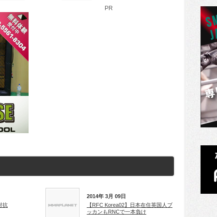
PR
2014年 3月 09日
対抗
【RFC Korea02】日本在住英国人ブ
ッカンもRNCで一本負け