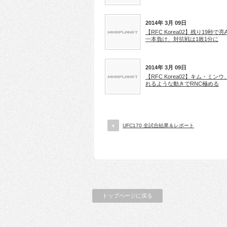
2014年 3月 09日
【RFC Korea02】残り19秒で亮
一本負け、対抗戦は1敗1分に
2014年 3月 09日
【RFC Korea02】キム・ミンウ
れるような動きでRNC極める
UFC170 全試合結果＆レポート
トップページに戻る