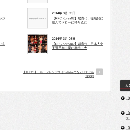
2014年 3月 09日
AKB
【RFC Korea02】端貴代、徹底的に
組んでドローに持ち込む
2014年 3月 08日
、流
【RFC Korea02】端貴代、日本人女
子選手初白星に期待・大
【TUF20】一転、メレンデスはBellatorでなくUFCと新
規契約
人
【
「
【
ス
【