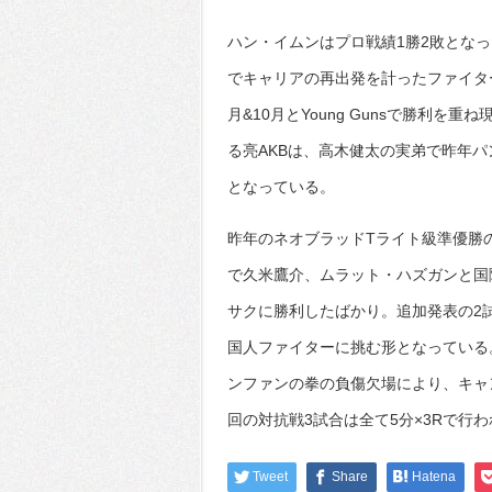
ハン・イムンはプロ戦績1勝2敗となっ
でキャリアの再出発を計ったファイタ
月&10月とYoung Gunsで勝利を
る亮AKBは、高木健太の実弟で昨年パ
となっている。
昨年のネオブラッドTライト級準優勝
で久米鷹介、ムラット・ハズガンと国
サクに勝利したばかり。追加発表の2
国人ファイターに挑む形となっている
ンファンの拳の負傷欠場により、キャ
回の対抗戦3試合は全て5分×3Rで行
Tweet
Share
Hatena