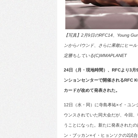
【写真】2月9日のRFC14、Young
ンからパウンド、さらに果敢にヒール
定勝ちしている(C)MMAPLANET
24日（月・現地時間）、RFCより3
ンションセンターで開催されるRFC KOR
カードが改めて発表された。
12日（水・同）に寺島孝祐×イ・ユン
ウンスされていた同大会だが、今回、
うことになった。新たに発表されたの
ン・ブッカン×イ・ヒョンソクの2試