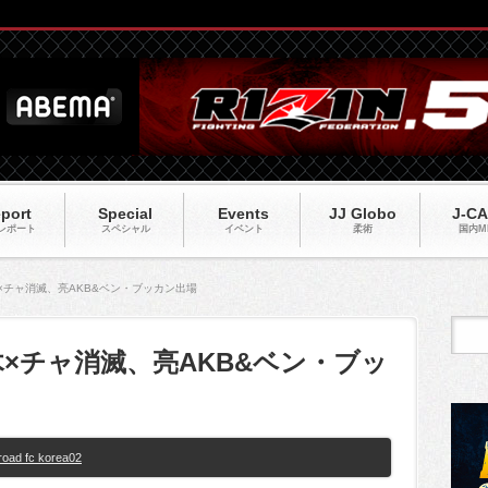
port
Special
Events
JJ Globo
J-C
レポート
スペシャル
イベント
柔術
国内M
】高木×チャ消滅、亮AKB&ベン・ブッカン出場
】高木×チャ消滅、亮AKB&ベン・ブッ
road fc korea02