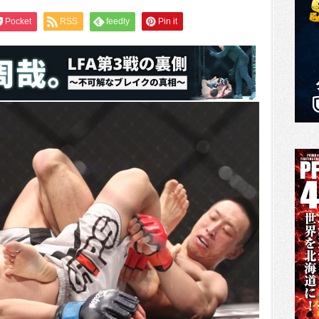
Pocket
RSS
feedly
Pin it