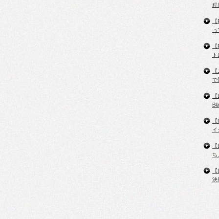
程
【
っ
【
ト
【
で
【
B
【
イ
【
ち
【
決