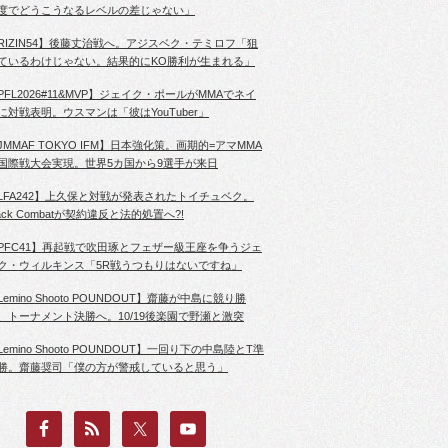
度でどうこうなるレベルの差じゃない」
RIZIN54】後藤丈治戦へ。アジスベク・テミロフ「狙
ているわけじゃない。結果的にKO勝利が生まれる」
PFL2026#11&MVP】ジェイク・ポールがMMAでネイ
に対戦表明。ウスマンは「彼はYouTuber」
JMMAF TOKYO IFM】日本強化策。画期的=アマMMA
国際戦大会実現。世界5カ国から9選手が来日
LFA242】上久保と対戦が発表されたトイチュベク。
lack Combatが契約違反と法的処置へ?!
PFC41】再起戦で吹田琢とフェザー級王座を争うジェ
ク・ウィルキンス「5R戦うつもりはないですね」
Lemino Shooto POUNDOUT】齋藤が中島に競り勝
、トーナメント決勝へ。10/19後楽園で野瀬と激突
Lemino Shooto POUNDOUT】一回り下の中島陸とT準
勝。齋藤奨司「僕の方が警戒していると思う」