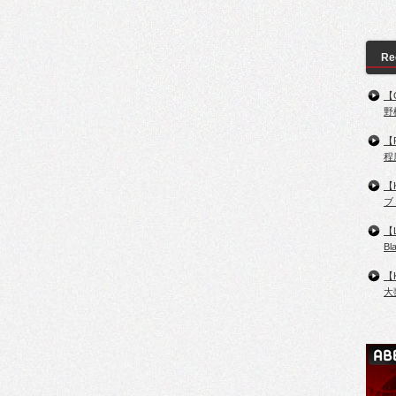
Re
【
野
【
程
【
ブ
【
B
【
大