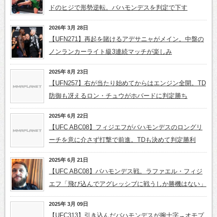
ドのヒジで形勢逆転。バハモンデスを判定で下す
2026年 3月 28日
【UFN271】再起を賭けるアデサニャがメイン。中盤の
ノンランカーライト級3連続マッチが楽しみ
2025年 8月 23日
【UFN257】右が当たり始めてからはエンジン全開。TD
防御も冴えるロン・チュウがホバードに判定勝ち
2025年 6月 22日
【UFC ABC08】フィジエフがバハモンデスのロングリ
ーチを意に介さず打撃で前進。TDも決めて判定勝利
2025年 6月 21日
【UFC ABC08】バハモンデス戦。ラファエル・フィジ
エフ「飛び込んでアグレッシブに戦うしか勝機はない」
2025年 3月 09日
【UFC313】引き込んだバハモンデスが腕十字→オモプ