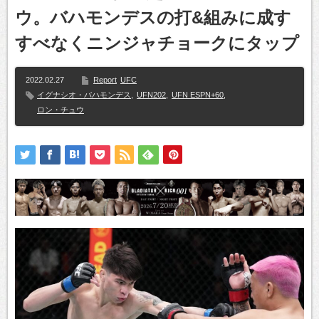
ウ。バハモンデスの打&組みに成す
すべなくニンジャチョークにタップ
2022.02.27
Report
UFC
イグナシオ・バハモンデス
,
UFN202
,
UFN ESPN+60
,
ロン・チュウ