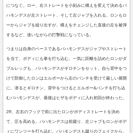
につなぐ。ロー、右ストレートを小刻みに構えを変えて決めるバ
ハモンデスが左ストレート、そして左ジャブを入れる。ロンもロ
ーからジャブを繰り出すが、構えをチェンジした直後の左を被弾
するなど、迷いながらの打撃戦になっている。
つまりは自身のペースであるバハモンデスがジャブやストレート
を当て、ボディにも拳を打ち込む。一気に距離を詰めたロンがダ
ブルレッグも、バハモンデスがギロチンをセット。自ら背中をつ
けて防御したロンはエルボーから左のパンチを受けて厳しい展開
に。潜るとギロチン、背中をつけるとエルボー&パンチを打ち込
むバハモンデスが、最後はヒザをボディに入れ初回が終わった。
2R、左右のフックで前に出たロンがボディストレートを決め
て、圧を高める。バハモンデスは前蹴り、左ジャブもロンがボデ
ィにワンツーを打ち込む。バハモンデスも蹴りのフェイクから、