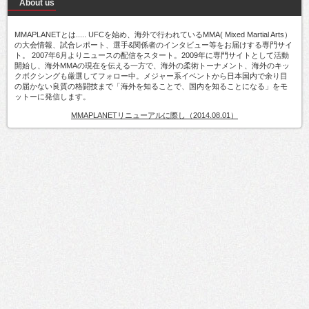
About us
MMAPLANETとは..... UFCを始め、海外で行われているMMA( Mixed Martial Arts）
の大会情報、試合レポート、選手&関係者のインタビュー等をお届けする専門サイ
ト。 2007年6月よりニュースの配信をスタート。2009年に専門サイトとして活動
開始し、海外MMAの現在を伝える一方で、海外の柔術トーナメント、海外のキッ
クボクシングも厳選してフォロー中。メジャー系イベントから日本国内で余り目
の届かない良質の格闘技まで「海外を知ることで、国内を知ることになる」をモ
ットーに発信します。
MMAPLANETリニューアルに際し（2014.08.01）