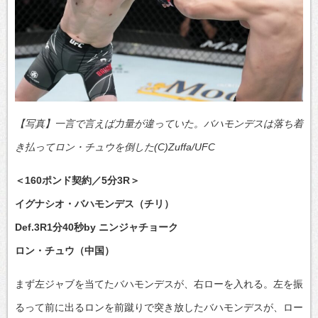
【写真】一言で言えば力量が違っていた。バハモンデスは落ち着
き払ってロン・チュウを倒した(C)Zuffa/UFC
＜160ポンド契約／5分3R＞
イグナシオ・バハモンデス（チリ）
Def.3R1分40秒by ニンジャチョーク
ロン・チュウ（中国）
まず左ジャブを当てたバハモンデスが、右ローを入れる。左を振
るって前に出るロンを前蹴りで突き放したバハモンデスが、ロー