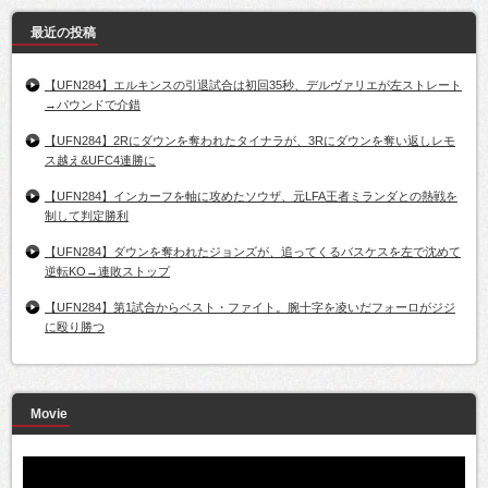
最近の投稿
【UFN284】エルキンスの引退試合は初回35秒、デルヴァリエが左ストレート
→パウンドで介錯
【UFN284】2Rにダウンを奪われたタイナラが、3Rにダウンを奪い返しレモ
ス越え&UFC4連勝に
【UFN284】インカーフを軸に攻めたソウザ、元LFA王者ミランダとの熱戦を
制して判定勝利
【UFN284】ダウンを奪われたジョンズが、追ってくるバスケスを左で沈めて
逆転KO→連敗ストップ
【UFN284】第1試合からベスト・ファイト。腕十字を凌いだフォーロがジジ
に殴り勝つ
Movie