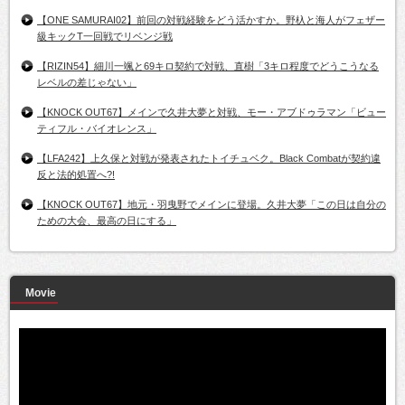
【ONE SAMURAI02】前回の対戦経験をどう活かすか。野杁と海人がフェザー
級キックT一回戦でリベンジ戦
【RIZIN54】細川一颯と69キロ契約で対戦、直樹「3キロ程度でどうこうなる
レベルの差じゃない」
【KNOCK OUT67】メインで久井大夢と対戦、モー・アブドゥラマン「ビュー
ティフル・バイオレンス」
【LFA242】上久保と対戦が発表されたトイチュベク。Black Combatが契約違
反と法的処置へ?!
【KNOCK OUT67】地元・羽曳野でメインに登場。久井大夢「この日は自分の
ための大会、最高の日にする」
Movie