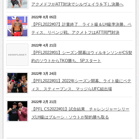
アクメドフがATT対決でシルヴェイラを下し決勝へ
2022年 8月 05日
【PFL2022#07】計量終了 ライト級＆LH級準決勝。ペ
ティス、リベンジ戦。アクメトフはATT同門対決
2022年 4月 21日
【PFL2022#01】シーズン開幕はウィルキンソンがCS契
約のソウトからTKO勝ち、5Pスタート
2022年 3月 24日
【PFL2022#01】2022年シーズン開幕。ライト級にペテ
ィス、スティーブンス、マッジらUFC組出場
2022年 2月 21日
【PFL CS2022#01】試合結果 チャレンジャーシリー
ズLH級はブルーシ・ソウトが契約勝ち取る