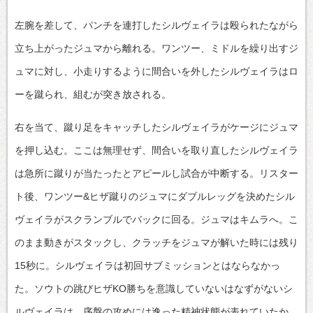
左腕を差して、パンチを連打したシルヴェイラは殴られたながら
立ち上がったジュマから離れる。ワンツー、ミドルを繰り出すジ
ュマに対し、小走りするように間合いを外したシルヴェイラはロ
ーを蹴られ、組むが突き放される。
右を当て、蹴り足をキャッチしたシルヴェイラがケージにジュマ
を押し込む。ここは無理せず、間合いを取り直したシルヴェイラ
は急所に蹴りが当たったとアピールし試合が中断する。リスター
ト後、ワンツー&ヒザ蹴りのジュマにダブルレッグを決めたシル
ヴェイラがスクランブルでバックに回る。ジュマはキムラへ。こ
のまま動きがスタックし、クラッチをジュマが解いた時には残り
15秒に。シルヴェイラは初回サブミッションとはならなかっ
た。ソウトの跳びヒザKO勝ちを意識していないはなずがないシ
ルヴェイラは、序盤の攻めには逸った精神状態が表れていたか。