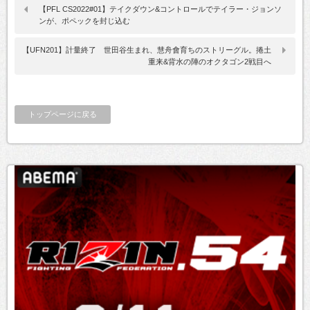
【PFL CS2022#01】テイクダウン&コントロールでテイラー・ジョンソ
ンが、ポペックを封じ込む
【UFN201】計量終了 世田谷生まれ、慧舟會育ちのストリーグル。捲土
重来&背水の陣のオクタゴン2戦目へ
トップページに戻る