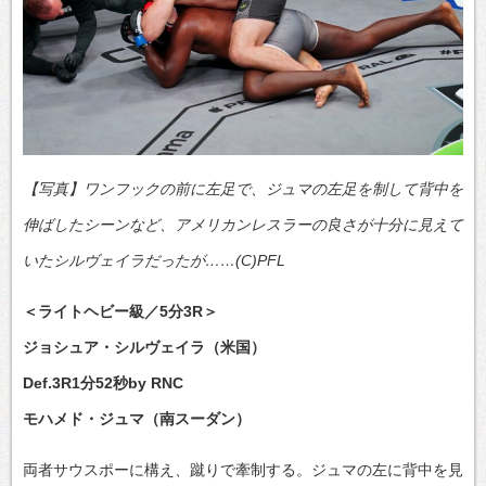
【写真】ワンフックの前に左足で、ジュマの左足を制して背中を
伸ばしたシーンなど、アメリカンレスラーの良さが十分に見えて
いたシルヴェイラだったが……(C)PFL
＜ライトヘビー級／5分3R＞
ジョシュア・シルヴェイラ（米国）
Def.3R1分52秒by RNC
モハメド・ジュマ（南スーダン）
両者サウスポーに構え、蹴りで牽制する。ジュマの左に背中を見