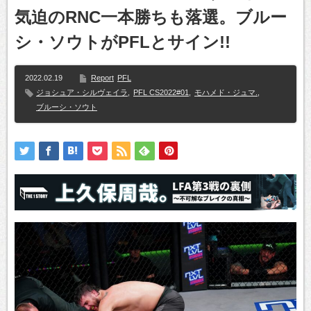
気迫のRNC一本勝ちも落選。ブルー
シ・ソウトがPFLとサイン!!
2022.02.19
Report
PFL
ジョシュア・シルヴェイラ
,
PFL CS2022#01
,
モハメド・ジュマ.
,
ブルーシ・ソウト