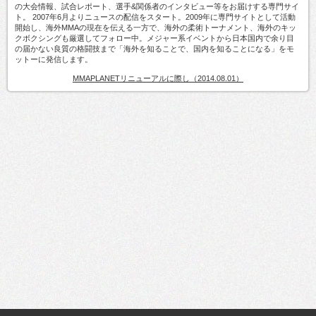
の大会情報、試合レポート、選手&関係者のインタビュー等をお届けする専門サイ
ト。 2007年6月よりニュースの配信をスタート。2009年に専門サイトとして活動
開始し、海外MMAの現在を伝える一方で、海外の柔術トーナメント、海外のキッ
クボクシングも厳選してフォロー中。メジャー系イベントから日本国内で余り目
の届かない良質の格闘技まで「海外を知ることで、国内を知ることになる」をモ
ットーに発信します。
MMAPLANETリニューアルに際し（2014.08.01）