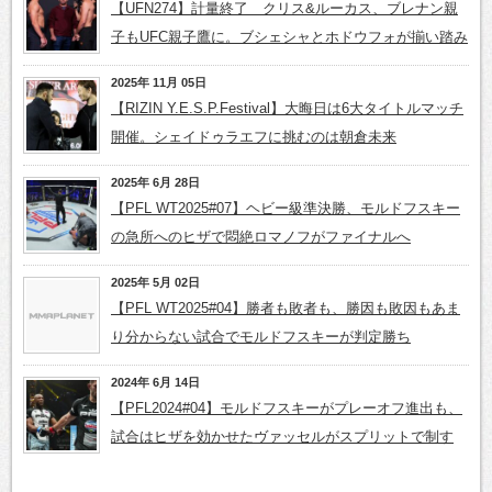
【UFN274】計量終了 クリス&ルーカス、ブレナン親
子もUFC親子鷹に。ブシェシャとホドウフォが揃い踏み
2025年 11月 05日
【RIZIN Y.E.S.P.Festival】大晦日は6大タイトルマッチ
開催。シェイドゥラエフに挑むのは朝倉未来
2025年 6月 28日
【PFL WT2025#07】ヘビー級準決勝、モルドフスキー
の急所へのヒザで悶絶ロマノフがファイナルへ
2025年 5月 02日
【PFL WT2025#04】勝者も敗者も、勝因も敗因もあま
り分からない試合でモルドフスキーが判定勝ち
2024年 6月 14日
【PFL2024#04】モルドフスキーがプレーオフ進出も、
試合はヒザを効かせたヴァッセルがスプリットで制す