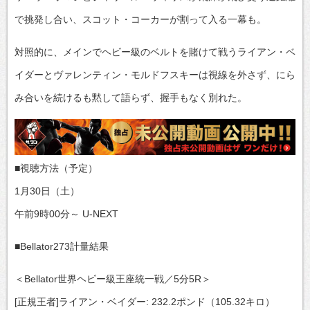
で挑発し合い、スコット・コーカーが割って入る一幕も。
対照的に、メインでヘビー級のベルトを賭けて戦うライアン・ベ
イダーとヴァレンティン・モルドフスキーは視線を外さず、にら
み合いを続けるも黙して語らず、握手もなく別れた。
■視聴方法（予定）
1月30日（土）
午前9時00分～ U-NEXT
■Bellator273計量結果
＜Bellator世界ヘビー級王座統一戦／5分5R＞
[正規王者]ライアン・ベイダー: 232.2ポンド（105.32キロ）