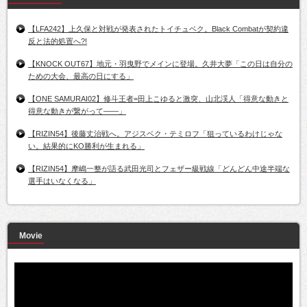
【LFA242】上久保と対戦が発表されたトイチュベク。Black Combatが契約違
反と法的処置へ?!
【KNOCK OUT67】地元・羽曳野でメインに登場。久井大夢「この日は自分の
ための大会、最高の日にする」
【ONE SAMURAI02】修斗王者=田上こゆると激突、山北渓人「得意な動きと
得意な動きが繋がって――」
【RIZIN54】後藤丈治戦へ。アジスベク・テミロフ「狙っているわけじゃな
い。結果的にKO勝利が生まれる」
【RIZIN54】摩嶋一整が語る武田光司とフェザー級戦線「どんどん中途半端な
選手はいなくなる」
Movie