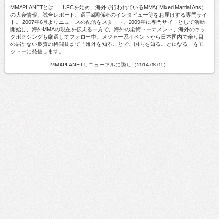
MMAPLANETとは..... UFCを始め、海外で行われているMMA( Mixed Martial Arts）
の大会情報、試合レポート、選手&関係者のインタビュー等をお届けする専門サイ
ト。 2007年6月よりニュースの配信をスタート。2009年に専門サイトとして活動
開始し、海外MMAの現在を伝える一方で、海外の柔術トーナメント、海外のキッ
クボクシングも厳選してフォロー中。メジャー系イベントから日本国内で余り目
の届かない良質の格闘技まで「海外を知ることで、国内を知ることになる」をモ
ットーに発信します。
MMAPLANETリニューアルに際し（2014.08.01）