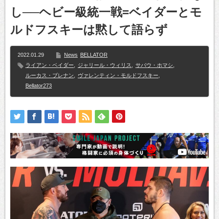
し──ヘビー級統一戦=ベイダーとモ
ルドフスキーは黙して語らず
2022.01.29
News
BELLATOR
ライアン・ベイダー
,
ジャリール・ウィリス
,
サバウ・ホマシ
,
ルーカス・ブレナン
,
ヴァレンティン・モルドフスキー
,
Bellator273