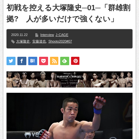
初戦を控える大塚隆史─01─「群雄割
拠? 人が多いだけで強くない」
2020.11.22
Interview
J-CAGE
大塚隆史
,
安藤達也
,
Shooto2020#07