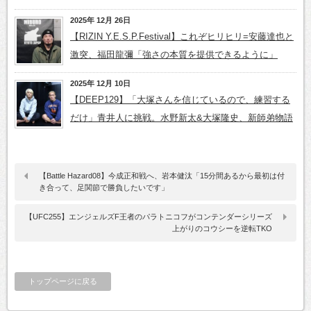
2025年 12月 26日
【RIZIN Y.E.S.P.Festival】これぞヒリヒリ=安藤達也と
激突、福田龍彌「強さの本質を提供できるように」
2025年 12月 10日
【DEEP129】「大塚さんを信じているので、練習する
だけ」青井人に挑戦。水野新太&大塚隆史、新師弟物語
【Battle Hazard08】今成正和戦へ、岩本健汰「15分間あるから最初は付
き合って、足関節で勝負したいです」
【UFC255】エンジェルズF王者のパラトニコフがコンテンダーシリーズ
上がりのコウシーを逆転TKO
トップページに戻る