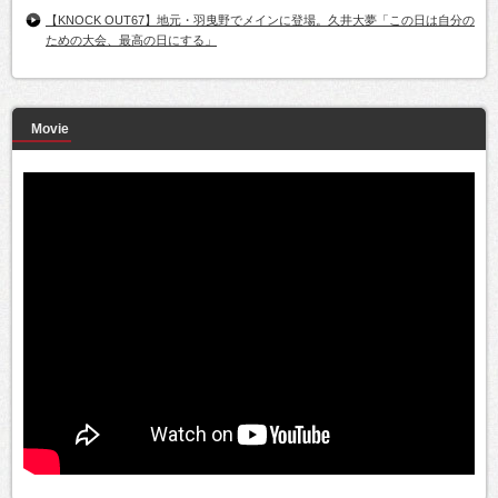
【KNOCK OUT67】地元・羽曳野でメインに登場。久井大夢「この日は自分の
ための大会、最高の日にする」
Movie