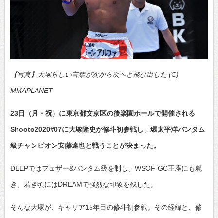
【写真】大塚らしい言葉が次から次へと飛び出した (C)
MMAPLANET
23日（月・祝）に東京都文京区の後楽園ホールで開催される
Shooto2020#07に大塚隆史が修斗初参戦し、環太平洋バンタム
級チャンピオン安藤達也と戦うことが決まった。
DEEPではフェザー&バンタム級を制し、WSOF-GC王座にも就
き、若き頃にはDREAMで強烈な印象を残した。
そんな大塚が、キャリア15年目の修斗初参戦。その経緯と、修