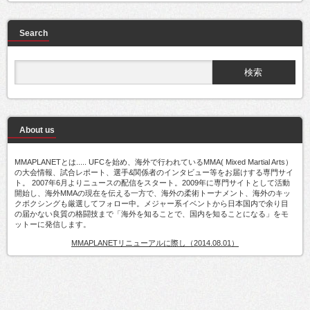
Search
About us
MMAPLANETとは..... UFCを始め、海外で行われているMMA( Mixed Martial Arts）
の大会情報、試合レポート、選手&関係者のインタビュー等をお届けする専門サイ
ト。 2007年6月よりニュースの配信をスタート。2009年に専門サイトとして活動
開始し、海外MMAの現在を伝える一方で、海外の柔術トーナメント、海外のキッ
クボクシングも厳選してフォロー中。メジャー系イベントから日本国内で余り目
の届かない良質の格闘技まで「海外を知ることで、国内を知ることになる」をモ
ットーに発信します。
MMAPLANETリニューアルに際し（2014.08.01）