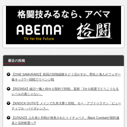
最近の投稿
【ONE SAMURAI02】前回の対戦経験をどう活かすか。野杁と海人がフェザー
級キックT一回戦でリベンジ戦
【RIZIN54】細川一颯と69キロ契約で対戦、直樹「3キロ程度でどうこうなる
レベルの差じゃない」
【KNOCK OUT67】メインで久井大夢と対戦、モー・アブドゥラマン「ビュー
ティフル・バイオレンス」
【LFA242】上久保と対戦が発表されたトイチュベク。Black Combatが契約違
反と法的処置へ?!