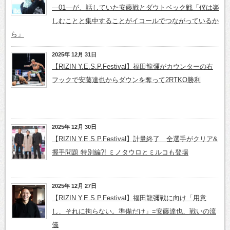
―01―が、話していた安藤戦とダウトベック戦「僕は楽
しむことと集中することがイコールでつながっているか
ら」
2025年 12月 31日
【RIZIN Y.E.S.P.Festival】福田龍彌がカウンターの右
フックで安藤達也からダウンを奪って2RTKO勝利
2025年 12月 30日
【RIZIN Y.E.S.P.Festival】計量終了 全選手がクリア&
握手問題 特別編?! ミノタウロとミルコも登場
2025年 12月 27日
【RIZIN Y.E.S.P.Festival】福田龍彌戦に向け「用意
し、それに拘らない。準備だけ」=安藤達也、戦いの流
儀