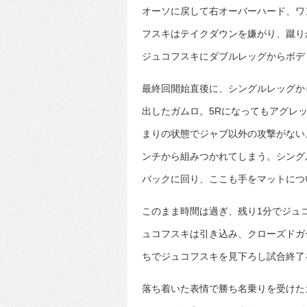
オーソに戻して右オーバーハード、ワ
フスキはテイクダウンを嫌がり、蹴り
ジュコフスキにダブルレッグからボデ
最終回開始直後に、シングルレッグか
出したガムロ。5Rになってもアグレ
まりの状態でジャブ以外の攻撃がない
ンチから組みつかれてしまう。シング
バックに回り、ここも手をマットにつ
このまま時間は過ぎ、残り1分でジュ
ュコフスキは引き込み、クローズドガ
ちでジュコフスキを見下ろし試合終了
落ち着いた表情で勝ち名乗りを受けた