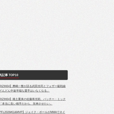
気記事 TOP10
RIZIN54】摩嶋一整が語る武田光司とフェザー級戦線
どんどん中途半端な選手はいなくなる」
RIZIN54】捲土重来の佐藤将光戦、パッチー・ミック
「本当に良い相手だから、失神させたい」
PFL2026#11&MVP】ジェイク・ポールがMMAでネイ