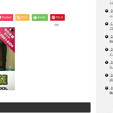
ト
【
っ
Pocket
RSS
feedly
Pin it
【
PR
で
【
B
【
イ
【
ち
【
決
【
極