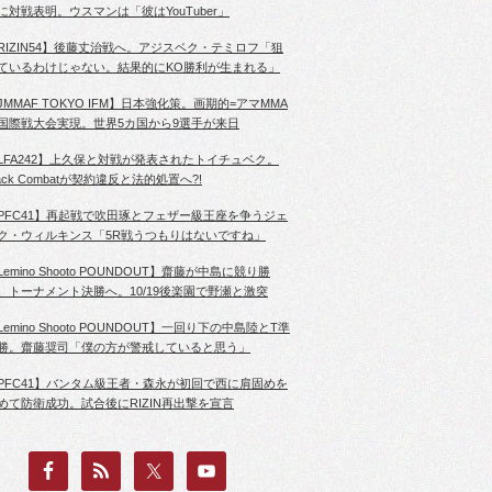
に対戦表明。ウスマンは「彼はYouTuber」
RIZIN54】後藤丈治戦へ。アジスベク・テミロフ「狙
ているわけじゃない。結果的にKO勝利が生まれる」
JMMAF TOKYO IFM】日本強化策。画期的=アマMMA
国際戦大会実現。世界5カ国から9選手が来日
LFA242】上久保と対戦が発表されたトイチュベク。
lack Combatが契約違反と法的処置へ?!
PFC41】再起戦で吹田琢とフェザー級王座を争うジェ
ク・ウィルキンス「5R戦うつもりはないですね」
Lemino Shooto POUNDOUT】齋藤が中島に競り勝
、トーナメント決勝へ。10/19後楽園で野瀬と激突
Lemino Shooto POUNDOUT】一回り下の中島陸とT準
勝。齋藤奨司「僕の方が警戒していると思う」
PFC41】バンタム級王者・森永が初回で西に肩固めを
めて防衛成功。試合後にRIZIN再出撃を宣言