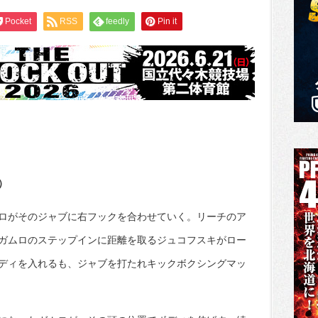
Pocket
RSS
feedly
Pin it
）
ロがそのジャブに右フックを合わせていく。リーチのア
ガムロのステップインに距離を取るジュコフスキがロー
ディを入れるも、ジャブを打たれキックボクシングマッ