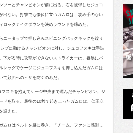
ンツーとチャンピオンが前に出る。右を被弾したジュコ
が出ない。打撃でも優位に立つガムロは、攻め手のない
ィロックテイクダウンを決めラウンドを締めた。
らニータップで押し込みスピニングバックキックを繰り
ッシブに動けるチャンピオンに対し、ジュコフスキは手詰
。下がる時に攻撃ができないストライカーは、容易にパ
ルレッグでケージにジュコフスキを押し込んだガムロは
いて顔面へのヒザを防ぐのみだ。
コフスキを抱えてケージ中央まで運んだチャンピオン。ジ
ードを取る。最後の10秒で起き上ったガムロは、仁王立
を迎えた。
ガムロはベルトを腰に巻き、「チーム、ファンに感謝し