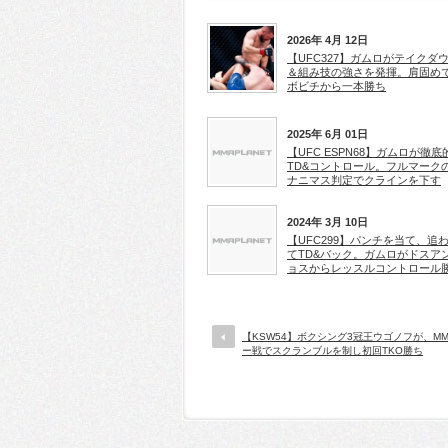
2026年 4月 12日
【UFC327】ガムロがテイクダ
＆組み技の強さを発揮。肩固め
ボビチから一本勝ち
2025年 6月 01日
【UFC ESPN68】ガムロが徹底
TD&コントロール。フルマーク
ナニマス判定でクラインを下す
2024年 3月 10日
【UFC299】パンチを当て、追
てTD&バック。ガムロがドスア
ョスからレッスルコントロール
【KSW54】ボクシング3冠王ウゴノフが、M
ー戦でスクランブルを制し初回TKO勝ち