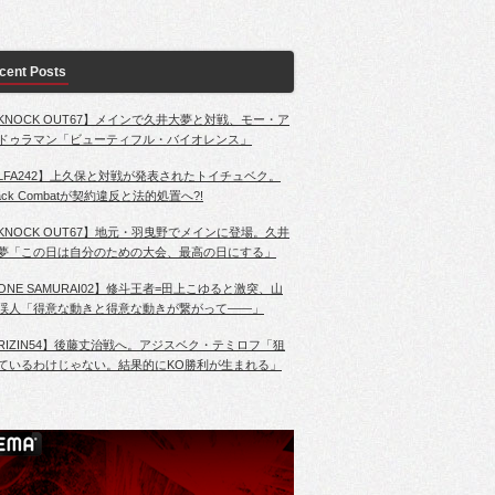
cent Posts
KNOCK OUT67】メインで久井大夢と対戦、モー・ア
ドゥラマン「ビューティフル・バイオレンス」
LFA242】上久保と対戦が発表されたトイチュベク。
lack Combatが契約違反と法的処置へ?!
KNOCK OUT67】地元・羽曳野でメインに登場。久井
夢「この日は自分のための大会、最高の日にする」
ONE SAMURAI02】修斗王者=田上こゆると激突、山
渓人「得意な動きと得意な動きが繋がって――」
RIZIN54】後藤丈治戦へ。アジスベク・テミロフ「狙
ているわけじゃない。結果的にKO勝利が生まれる」