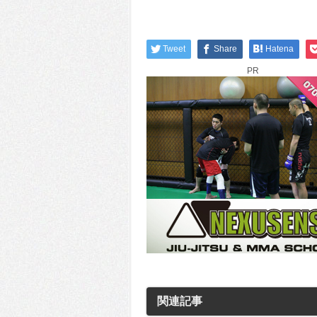
Tweet
Share
Hatena
PR
関連記事