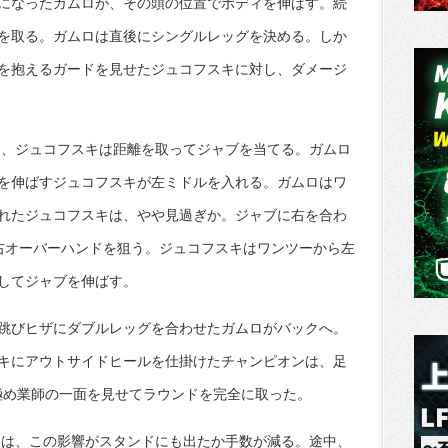
になったガムロが、その頭の位置でボディを伸ばす。続
を取る。ガムロは直後にシングルレッグを決める。しか
を抱えるガードを見せたジュコフスキに対し、ダメージ
し、ジュコフスキは距離を取ってジャブを当てる。ガムロ
を伸ばすジュコフスキが左ミドルを入れる。ガムロはワ
れたジュコフスキは、やや見過ぎか。ジャブに右を合わ
右オーバーハンドを狙う。ジュコフスキはワンツーから左
してジャブを伸ばす。
跳びヒザにダブルレッグを合わせたガムロがバックへ。
キにアウトサイドヒールを仕掛けたチャンピオンは、足
極め業師の一面を見せてラウンドを完全に取った。
キは、この影響がスタンドにも出たか手数が減る。途中、