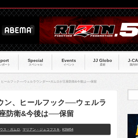
port
Special
Events
JJ Globo
J-C
レポート
スペシャル
イベント
柔術
国内M
、ヒールフック──ウェルラウンダー=ガムロが王座防衛&今後は──保留
ダウン、ヒールフック──ウェルラ
座防衛&今後は──保留
ウス・ガムロ
,
マリアン・ジュコフスキ
,
KSW54