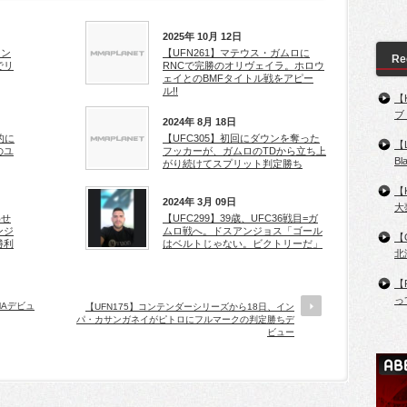
2025年 10月 12日
ウン
【UFN261】マテウス・ガムロに
Re
でリ
RNCで完勝のオリヴェイラ。ホロウ
ェイとのBMFタイトル戦をアピー
ル!!
【
ブ
2024年 8月 18日
的に
【UFC305】初回にダウンを奪った
【
のユ
フッカーが、ガムロのTDから立ち上
B
がり続けてスプリット判定勝ち
【
2024年 3月 09日
大
わせ
【UFC299】39歳、UFC36戦目=ガ
ンジ
ムロ戦へ。ドスアンジョス「ゴール
【
勝利
はベルトじゃない。ビクトリーだ」
北
【
っ
MAデビュ
【UFN175】コンテンダーシリーズから18日、イン
パ・カサンガネイがピトロにフルマークの判定勝ちデ
ビュー