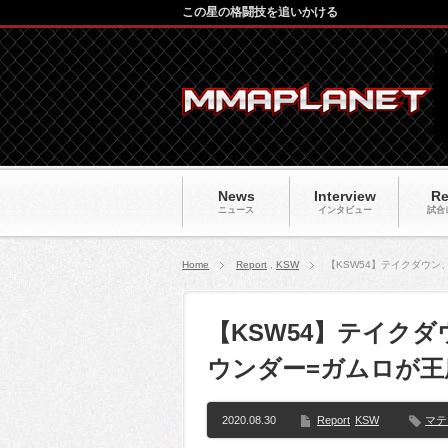
この星の格闘技を追いかける
News
Interview
Re
ニュース
インタビュー
試合
Home
Report
,
KSW
【KSW54】テイクダウン
【KSW54】テイク
ウンダー=ガムロが王
2020.08.30
Report
KSW
マテ