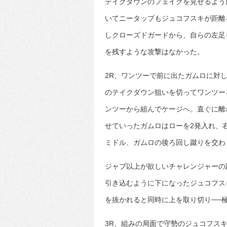
テイクダウンのフェイクを見せるよう
いてニータップもジュコフスキが距離
しクローズドガードから、自らの左足
を残すような攻撃はなかった。
2R、ワンツーで前に出たガムロに対
のテイクダウン狙いを切ってワンツー
ンツーから組んでケージへ。直ぐに離
せていったガムロはローを2発入れ、
ミドル、ガムロの後ろ回し蹴りを交わ
ジャブ以上が欲しいチャレンジャーの
引き込むように下になったジュコフス
を抜かれると同時に上を取り切り──
3R、組みの局面で守勢のジュコフス