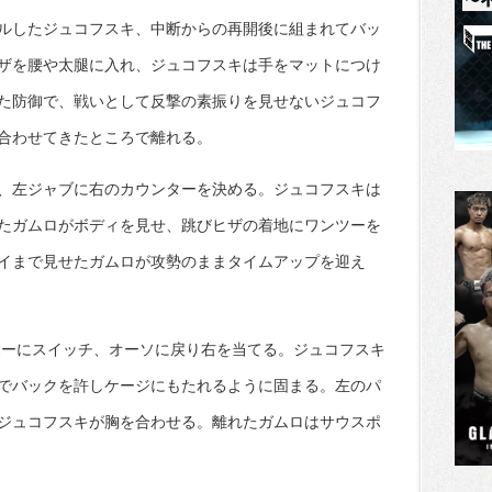
ルしたジュコフスキ、中断からの再開後に組まれてバッ
ザを腰や太腿に入れ、ジュコフスキは手をマットにつけ
た防御で、戦いとして反撃の素振りを見せないジュコフ
合わせてきたところで離れる。
、左ジャブに右のカウンターを決める。ジュコフスキは
たガムロがボディを見せ、跳びヒザの着地にワンツーを
イまで見せたガムロが攻勢のままタイムアップを迎え
ポーにスイッチ、オーソに戻り右を当てる。ジュコフスキ
でバックを許しケージにもたれるように固まる。左のパ
ジュコフスキが胸を合わせる。離れたガムロはサウスポ