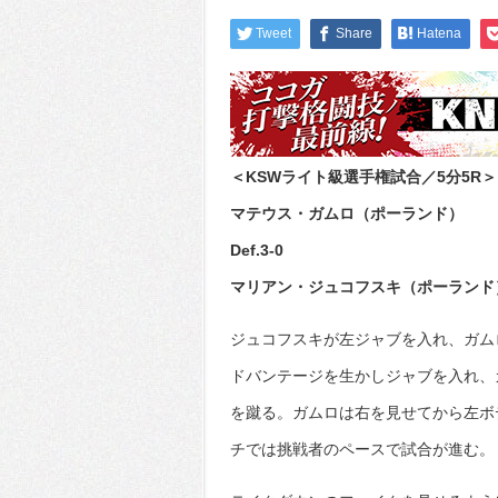
Tweet
Share
Hatena
＜KSWライト級選手権試合／5分5R＞
マテウス・ガムロ（ポーランド）
Def.3-0
マリアン・ジュコフスキ（ポーランド
ジュコフスキが左ジャブを入れ、ガム
ドバンテージを生かしジャブを入れ、
を蹴る。ガムロは右を見せてから左ボ
チでは挑戦者のペースで試合が進む。