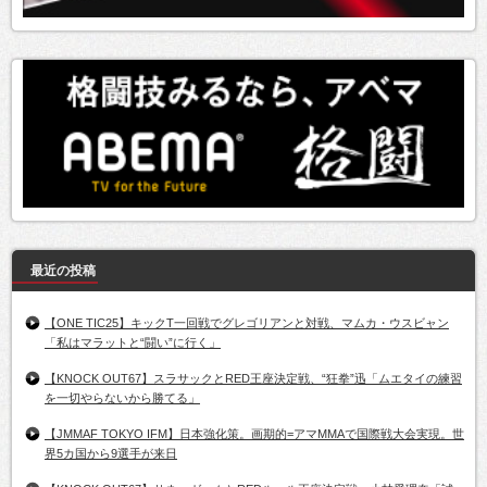
最近の投稿
【ONE TIC25】キックT一回戦でグレゴリアンと対戦、マムカ・ウスビャン
「私はマラットと“闘い”に行く」
【KNOCK OUT67】スラサックとRED王座決定戦、“狂拳”迅「ムエタイの練習
を一切やらないから勝てる」
【JMMAF TOKYO IFM】日本強化策。画期的=アマMMAで国際戦大会実現。世
界5カ国から9選手が来日