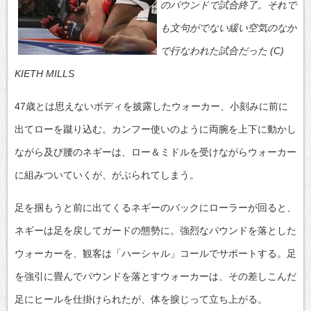
のパウンドで試合終了。それで
も文句がでない緩い空気のなか
で行なわれた試合だった (C)
KIETH MILLS
47歳とは思えないボディを披露したウォーカー、小刻みに前に
出てローを蹴り込む。カンフー使いのように両腕を上下に動かし
ながら及び腰のネギーは、ロー＆ミドルを受けながらウォーカー
に組みついていくが、がぶられてしまう。
足を掴もうと前に出てくるネギーのバックにローラーが回ると、
ネギーは足を戻してガードの態勢に。強烈なパウンドを落とした
ウォーカーを、観客は「ハーシャル」コールでサポートする。足
を強引に畳んでパウンドを落とすウォーカーは、その差しこんだ
足にヒールを仕掛けられたが、体を捩じって立ち上がる。