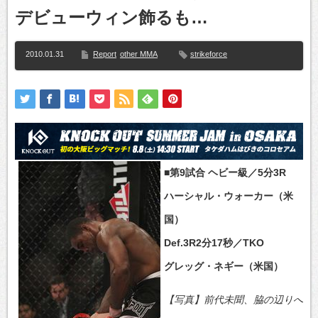
デビューウィン飾るも…
2010.01.31
Report
other MMA
strikeforce
■第9試合 ヘビー級／5分3R
ハーシャル・ウォーカー（米
国）
Def.3R2分17秒／TKO
グレッグ・ネギー（米国）
【写真】前代未聞、脇の辺りへ