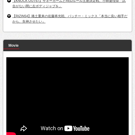
【KNOCK OUT67】サネーガームとREDルール王座決定戦、小林愛理奈「試
合がない間に左ボディジャブを」
【RIZIN54】捲土重来の佐藤将光戦、パッチー・ミックス「本当に良い相手だ
から、失神させたい」
Movie