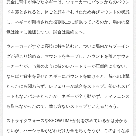
完全に背中が伸びたネギーは、ウォーカーにバックからのパウン
ドを落とされると、体ごと顔をそむけたため再びマウントの状態
に。ネギーが期待された役割以上に頑張っているのか、場内の空
気は徐々に弛緩しつつ、試合は最終回へ。
ウォーカーがすぐに寝技に持ち込むと、ついに場内からブーイン
グが起こり始める。マウントをキープし、パウンドを落とすウォ
ーカーだが、当然のように技のレパートリーが圧倒的に少ない。
ならばと背中を見せたネギーにパウンドを続けると、脇への攻撃
だったにも関わらず、レフェリーが試合をストップ。勢いもスピ
ードもないパンチだったが、ネギーが全く動かず、ディフェンス
も取らなかったので、致し方ないストップといえるだろう。
ストライクフォースやSHOWTIMEが何を求めているかは分から
ないが、ハーシャルがどれだけ万全を尽くそうが、このような緩