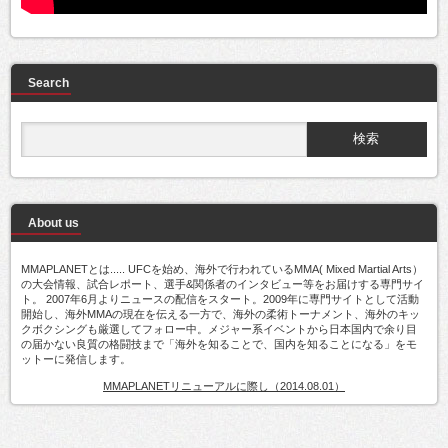
Search
About us
MMAPLANETとは..... UFCを始め、海外で行われているMMA( Mixed Martial Arts）
の大会情報、試合レポート、選手&関係者のインタビュー等をお届けする専門サイ
ト。 2007年6月よりニュースの配信をスタート。2009年に専門サイトとして活動
開始し、海外MMAの現在を伝える一方で、海外の柔術トーナメント、海外のキッ
クボクシングも厳選してフォロー中。メジャー系イベントから日本国内で余り目
の届かない良質の格闘技まで「海外を知ることで、国内を知ることになる」をモ
ットーに発信します。
MMAPLANETリニューアルに際し（2014.08.01）