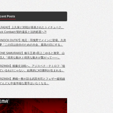
cent Posts
LFA242】上久保と対戦が発表されたトイチュベク。
lack Combatが契約違反と法的処置へ?!
KNOCK OUT67】地元・羽曳野でメインに登場。久井
夢「この日は自分のための大会、最高の日にする」
ONE SAMURAI02】修斗王者=田上こゆると激突、山
渓人「得意な動きと得意な動きが繋がって――」
RIZIN54】後藤丈治戦へ。アジスベク・テミロフ「狙
ているわけじゃない。結果的にKO勝利が生まれる」
RIZIN54】摩嶋一整が語る武田光司とフェザー級戦線
どんどん中途半端な選手はいなくなる」