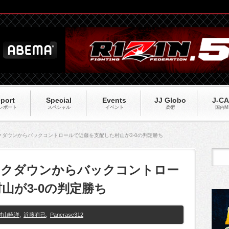
port
Special
Events
JJ Globo
J-C
レポート
スペシャル
イベント
柔術
国内M
】テイクダウンからバックコントロールで近藤を支配した村山が3-0の判定勝ち
2】テイクダウンからバックコントロー
山が3-0の判定勝ち
村山暁洋
,
近藤有己
,
Pancrase312