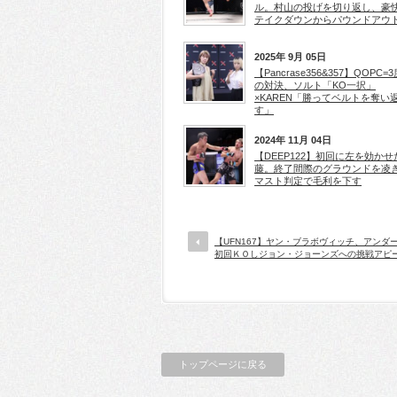
ル。村山の投げを切り返し、豪
テイクダウンからパウンドアウ
2025年 9月 05日
【Pancrase356&357】QOPC=
の対決、ソルト「KO一択」
×KAREN「勝ってベルトを奪い
す」
2024年 11月 04日
【DEEP122】初回に左を効かせ
藤。終了間際のグラウンドを凌
マスト判定で毛利を下す
【UFN167】ヤン・ブラボヴィッチ、アンダ
初回ＫＯしジョン・ジョーンズへの挑戦アピ
トップページに戻る