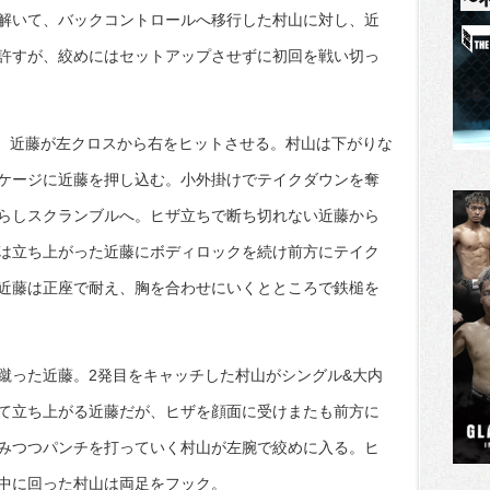
解いて、バックコントロールへ移行した村山に対し、近
許すが、絞めにはセットアップさせずに初回を戦い切っ
に、近藤が左クロスから右をヒットさせる。村山は下がりな
ケージに近藤を押し込む。小外掛けでテイクダウンを奪
らしスクランブルへ。ヒザ立ちで断ち切れない近藤から
は立ち上がった近藤にボディロックを続け前方にテイク
近藤は正座で耐え、胸を合わせにいくとところで鉄槌を
蹴った近藤。2発目をキャッチした村山がシングル&大内
て立ち上がる近藤だが、ヒザを顔面に受けまたも前方に
みつつパンチを打っていく村山が左腕で絞めに入る。ヒ
中に回った村山は両足をフック。