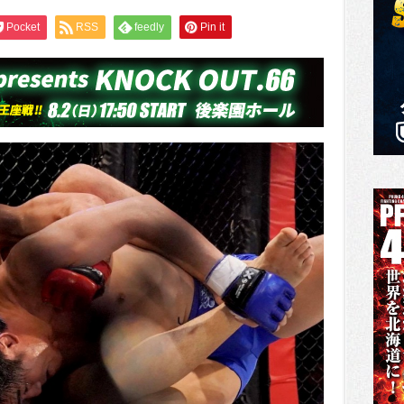
Pocket
RSS
feedly
Pin it