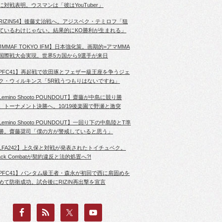
に対戦表明。ウスマンは「彼はYouTuber」
RIZIN54】後藤丈治戦へ。アジスベク・テミロフ「狙
ているわけじゃない。結果的にKO勝利が生まれる」
JMMAF TOKYO IFM】日本強化策。画期的=アマMMA
国際戦大会実現。世界5カ国から9選手が来日
PFC41】再起戦で吹田琢とフェザー級王座を争うジェ
ク・ウィルキンス「5R戦うつもりはないですね」
Lemino Shooto POUNDOUT】齋藤が中島に競り勝
、トーナメント決勝へ。10/19後楽園で野瀬と激突
Lemino Shooto POUNDOUT】一回り下の中島陸とT準
勝。齋藤奨司「僕の方が警戒していると思う」
LFA242】上久保と対戦が発表されたトイチュベク。
lack Combatが契約違反と法的処置へ?!
PFC41】バンタム級王者・森永が初回で西に肩固めを
めて防衛成功。試合後にRIZIN再出撃を宣言