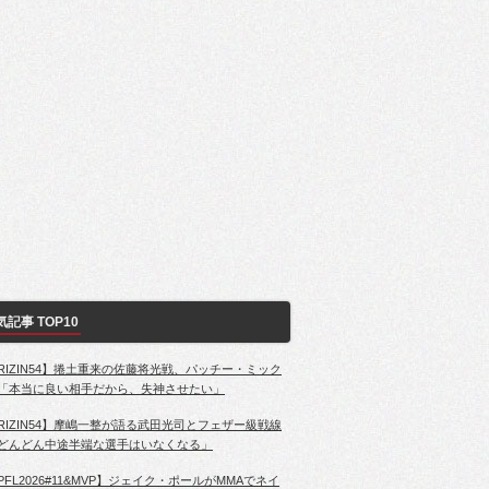
気記事 TOP10
RIZIN54】捲土重来の佐藤将光戦、パッチー・ミック
「本当に良い相手だから、失神させたい」
RIZIN54】摩嶋一整が語る武田光司とフェザー級戦線
どんどん中途半端な選手はいなくなる」
PFL2026#11&MVP】ジェイク・ポールがMMAでネイ