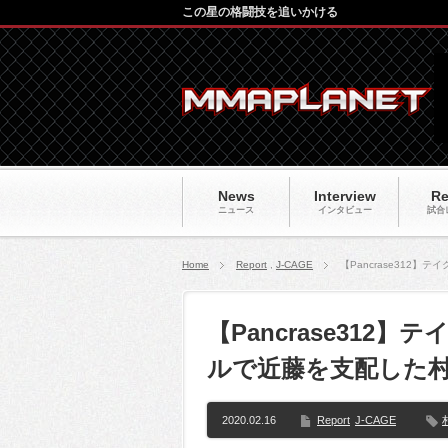
この星の格闘技を追いかける
News
Interview
Re
ニュース
インタビュー
試合
Home
Report
,
J-CAGE
【Pancrase312
【Pancrase31
ルで近藤を支配した村
2020.02.16
Report
J-CAGE