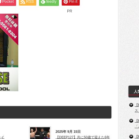
Pocket
RSS
feedly
Pin it
PR
人
【
ス
【
「
2025年 9月 15日
【
ライ
【DEEP127】共に50歳で迎えた6年