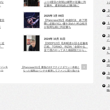
快な
ぶり4度目の対戦は郷野が近藤に判
ト
ト
定勝利。通算戦績は2勝2敗に
【
っ
2025年 3月 09日
3度目
【Pancrase352】45歳対決、終了間
【
際に必殺の払い腰を決めた村山暁洋
返
が長岡弘樹に判定勝ち
で
【
2024年 10月 31日
イ
た近
【DEEP122】毛利昭彦が語る近藤有
ぎ、
己戦、TORAO、RIZIN「全部やる。
【
全て僕のやってきた格闘技だから」
ち
【
決
ーソンを
【Pancrase312】勝負の3Ｒでテイクダウン一本槍と
ール
なった福島はパンチを被弾してファンに競り負ける
【
B
【
極