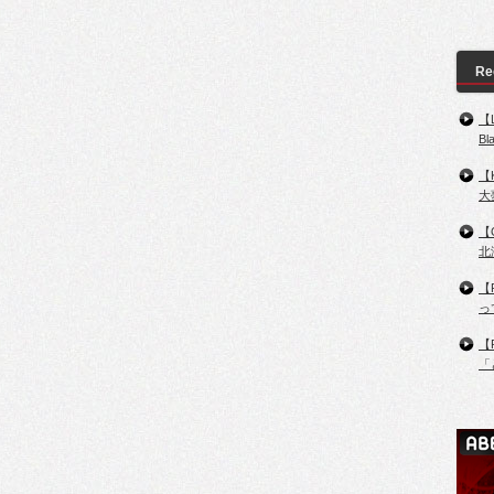
Re
【
B
【
大
【
北
【
っ
【
「