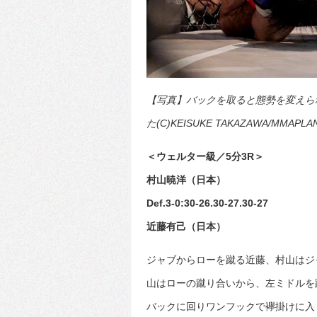
【写真】バックを取ると態勢を変えら
た(C)KEISUKE TAKAZAWA/MMAPLA
＜ウェルター級／5分3R＞
村山暁洋（日本）
Def.3-0:30-26.30-27.30-27
近藤有己（日本）
ジャブからローを蹴る近藤、村山はジ
山はローの蹴り合いから、左ミドルを
バックに回りワンフックで襷掛けに入