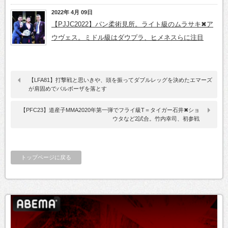
2022年 4月 09日
【PJJC2022】パン柔術見所。ライト級のムラサキ✖ア
ウヴェス。ミドル級はダウプラ、ヒメネスらに注目
【LFA81】打撃戦と思いきや、頭を振ってダブルレッグを決めたエマーズ
が肩固めでバルボーザを落とす
【PFC23】道産子MMA2020年第一弾でフライ級T＝タイガー石井✖ショ
ウタなど2試合。竹内幸司、初参戦
トップページに戻る