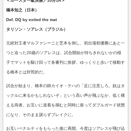
＜ルースター級決勝／10分1R＞
橋本知之（日本）
Def. DQ by exited the mat
タリソン・ソアレス（ブラジル）
元絶対王者マルファシーニと芝本を倒し、初出場初優勝にあと一
つと迫った20歳のソアレスは、試合開始が待ちきれないかの様
子でマットを駆け回って各審判に挨拶。ゆっくりと歩いて移動す
る橋本とは対照的だ。
試合が始まり、橋本の師カイオ・テハの「足に注意しろ。奴はタ
ックルに来るかもしれないぞ」という高い声が飛ぶなか、低く構
える両者。お互いに道着を掴むと同時に座ってダブルガード状態
になり、そのまま譲らずブレイクに。
お互いペナルティをもらった後に再開。今度はソアレスが飛び込