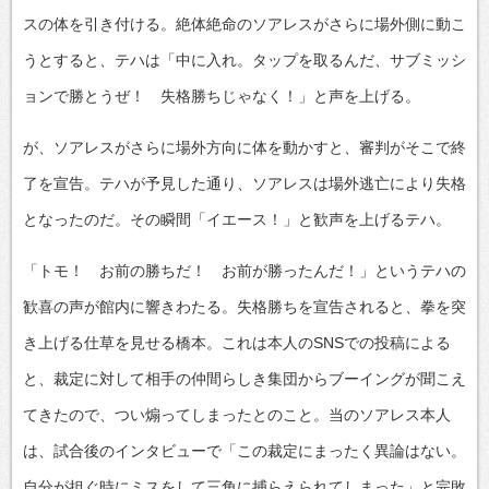
スの体を引き付ける。絶体絶命のソアレスがさらに場外側に動こ
うとすると、テハは「中に入れ。タップを取るんだ、サブミッシ
ョンで勝とうぜ！ 失格勝ちじゃなく！」と声を上げる。
が、ソアレスがさらに場外方向に体を動かすと、審判がそこで終
了を宣告。テハが予見した通り、ソアレスは場外逃亡により失格
となったのだ。その瞬間「イエース！」と歓声を上げるテハ。
「トモ！ お前の勝ちだ！ お前が勝ったんだ！」というテハの
歓喜の声が館内に響きわたる。失格勝ちを宣告されると、拳を突
き上げる仕草を見せる橋本。これは本人のSNSでの投稿による
と、裁定に対して相手の仲間らしき集団からブーイングが聞こえ
てきたので、つい煽ってしまったとのこと。当のソアレス本人
は、試合後のインタビューで「この裁定にまったく異論はない。
自分が担ぐ時にミスをして三角に捕らえられてしまった」と完敗