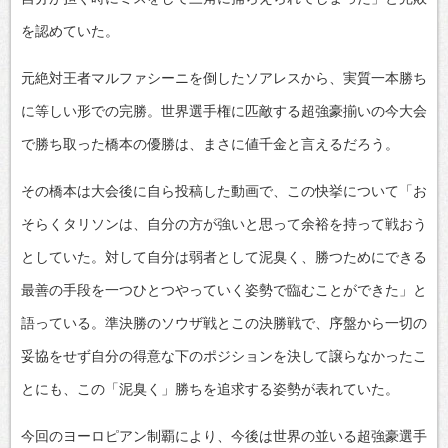
を認めていた。
元絶対王者マルファシーニを倒したソアレスから、実質一本勝ち
に等しい形での完勝。世界選手権に匹敵する超強豪揃いの今大会
で勝ち取った橋本の優勝は、まさに値千金と言えるだろう。
その橋本は大会後に自ら投稿した動画で、この快挙について「お
そらくタリソンは、自分の方が強いと思って余裕を持って戦おう
としていた。対して自分は弱者として泥臭く、勝つためにできる
最善の手段を一つひとつやっていく姿勢で臨むことができた」と
語っている。準決勝のソウザ戦とこの決勝戦で、序盤から一切の
妥協をせず自分の得意な下のポジションを決して譲らなかったこ
とにも、この「泥臭く」勝ちを追求する姿勢が表れていた。
今回のヨーロピアン制覇により、今後は世界の並いる超強豪選手