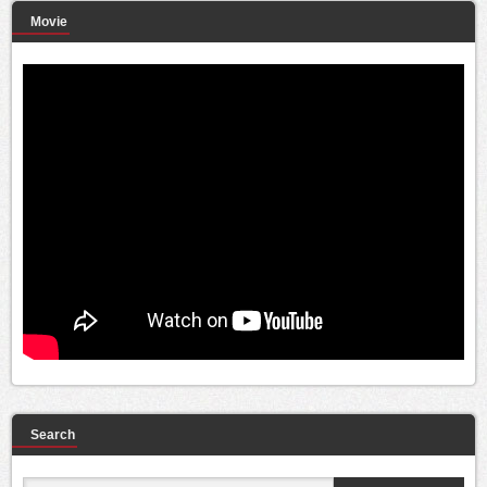
Movie
Search