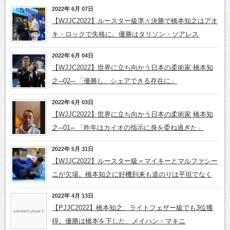
2022年 6月 07日
【WJJC2022】ルースター級準々決勝で橋本知之はアオ
キ・ロックで失格に。優勝はタリソン・ソアレス
2022年 6月 04日
【WJJC2022】世界に立ち向かう日本の柔術家 橋本知
之─02─ 「優勝し、シェアできる存在に」
2022年 6月 03日
【WJJC2022】世界に立ち向かう日本の柔術家 橋本知
之─01─ 「昨年はカイオの指示に身を委ね過ぎた」
2022年 5月 31日
【WJJC2022】ルースター級＝マイキーとマルファシー
ニが欠場。橋本知之に好機到来も道のりは平坦でなく
2022年 4月 13日
【PJJC2022】橋本知之、ライトフェザー級でも3位獲
得。優勝は橋本を下した、メイハン・マキニ