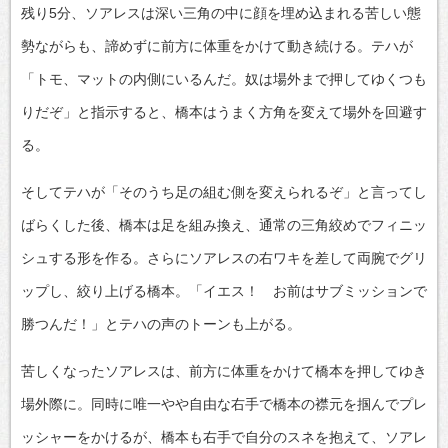
残り5分、ソアレスは深い三角の中に顔を埋め込まれる苦しい態
勢ながらも、諦めずに前方に体重をかけて動き続ける。テハが
「トモ、マットの内側にいるんだ。奴は場外まで押してゆくつも
りだぞ」と指示すると、橋本はうまく方角を変えて場外を回避す
る。
そしてテハが「そのうち足の組む側を変えられるぞ」と言ってし
ばらくした後、橋本は足を組み換え、通常の三角絞めでフィニッ
シュする形を作る。さらにソアレスの右ワキを差して両腕でグリ
ップし、絞り上げる橋本。「イエス！ お前はサブミッションで
勝つんだ！」とテハの声のトーンも上がる。
苦しくなったソアレスは、前方に体重をかけて橋本を押してゆき
場外際に。同時に唯一やや自由な右手で橋本の襟元を掴んでプレ
ッシャーをかけるが、橋本も右手で自分のスネを抱えて、ソアレ