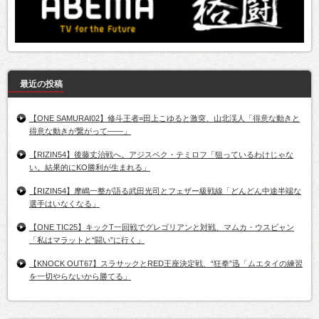
最近の投稿
【ONE SAMURAI02】修斗王者=田上こゆると激突、山北渓人「得意な動きと
得意な動きが繋がって――」
【RIZIN54】後藤丈治戦へ。アジスベク・テミロフ「狙っているわけじゃな
い。結果的にKO勝利が生まれる」
【RIZIN54】摩嶋一整が語る武田光司とフェザー級戦線「どんどん中途半端な
選手はいなくなる」
【ONE TIC25】キックT一回戦でグレゴリアンと対戦、マムカ・ウスビャン
「私はマラットと“闘い”に行く」
【KNOCK OUT67】スラサックとRED王座決定戦、“狂拳”迅「ムエタイの練習
を一切やらないから勝てる」