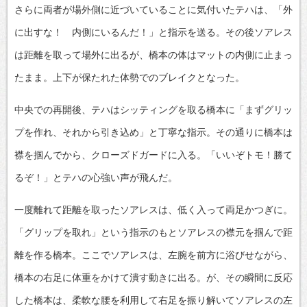
さらに両者が場外側に近づいていることに気付いたテハは、「外
に出すな！ 内側にいるんだ！」と指示を送る。その後ソアレス
は距離を取って場外に出るが、橋本の体はマットの内側に止まっ
たまま。上下が保たれた体勢でのブレイクとなった。
中央での再開後、テハはシッティングを取る橋本に「まずグリッ
プを作れ、それから引き込め」と丁寧な指示。その通りに橋本は
襟を掴んでから、クローズドガードに入る。「いいぞトモ！勝て
るぞ！」とテハの心強い声が飛んだ。
一度離れて距離を取ったソアレスは、低く入って両足かつぎに。
「グリップを取れ」という指示のもとソアレスの襟元を掴んで距
離を作る橋本。ここでソアレスは、左腕を前方に浴びせながら、
橋本の右足に体重をかけて潰す動きに出る。が、その瞬間に反応
した橋本は、柔軟な腰を利用して右足を振り解いてソアレスの左