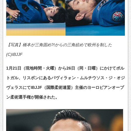
【写真】橋本が三角固め?!からの三角絞めで欧州を制した
(C)IBJJF
1月21日（現地時間・火曜）から26日（同・日曜）にかけてポル
トガル、リスボンにあるパヴィラォン・ムルチウソス・ジ・オジ
ヴェラスにてIBJJF（国際柔術連盟）主催のヨーロピアンオープ
ン柔術選手権が開催された。