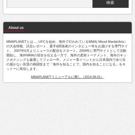
About us
MMAPLANETとは..... UFCを始め、海外で行われているMMA( Mixed Martial Arts）
の大会情報、試合レポート、選手&関係者のインタビュー等をお届けする専門サイ
ト。 2007年6月よりニュースの配信をスタート。2009年に専門サイトとして活動
開始し、海外MMAの現在を伝える一方で、海外の柔術トーナメント、海外のキッ
クボクシングも厳選してフォロー中。メジャー系イベントから日本国内で余り目
の届かない良質の格闘技まで「海外を知ることで、国内を知ることになる」をモ
ットーに発信します。
MMAPLANETリニューアルに際し（2014.08.01）