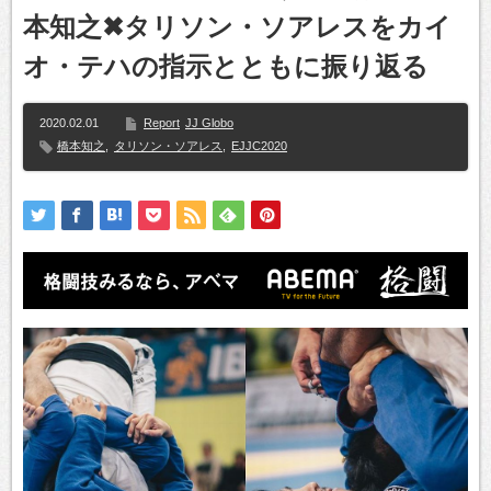
本知之✖タリソン・ソアレスをカイ
オ・テハの指示とともに振り返る
2020.02.01
Report
JJ Globo
橋本知之
,
タリソン・ソアレス
,
EJJC2020