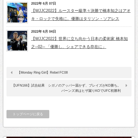
2022年 6月 07日
【WJJC2022】ルースター級準々決勝で橋本知之はアオ
キ・ロックで失格に。優勝はタリソン・ソアレス
2022年 6月 04日
【WJJC2022】世界に立ち向かう日本の柔術家 橋本知
之─02─ 「優勝し、シェアできる存在に」
【Monday Ring Girl】Rebel FC08
【UFN166】試合結果 シガノのアッパー届かず、ブレイズがKO勝ち。
バーンズ弟はヒザ蹴りKOでUFC初勝利
トップページに戻る