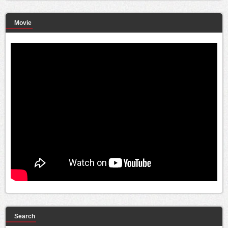
Movie
Search