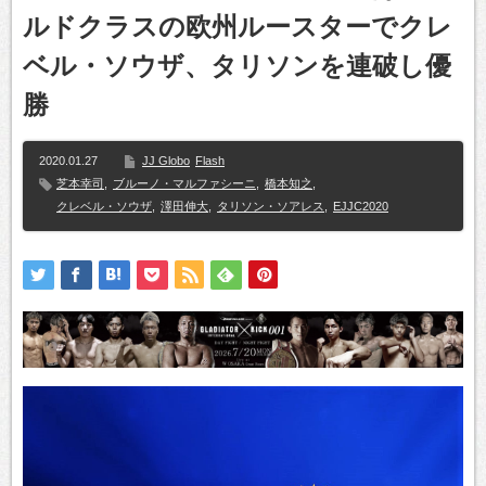
ルドクラスの欧州ルースターでクレ
ベル・ソウザ、タリソンを連破し優
勝
2020.01.27
JJ Globo
Flash
芝本幸司
,
ブルーノ・マルファシーニ
,
橋本知之
,
クレベル・ソウザ
,
澤田伸大
,
タリソン・ソアレス
,
EJJC2020