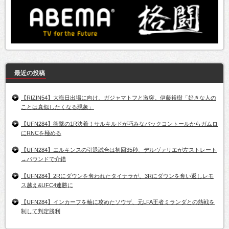
最近の投稿
【RIZIN54】大晦日出場に向け、ガジャマトフと激突。伊藤裕樹「好きな人の
ことは真似したくなる現象」
【UFN284】衝撃の1R決着！サルキルドが巧みなバックコントールからガムロ
にRNCを極める
【UFN284】エルキンスの引退試合は初回35秒、デルヴァリエが左ストレート
→パウンドで介錯
【UFN284】2Rにダウンを奪われたタイナラが、3Rにダウンを奪い返しレモ
ス越え&UFC4連勝に
【UFN284】インカーフを軸に攻めたソウザ、元LFA王者ミランダとの熱戦を
制して判定勝利