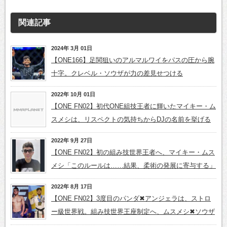
関連記事
2024年 3月 01日
【ONE166】足関狙いのアルマルワイをパスの圧から腕
十字。クレベル・ソウザが力の差見せつける
2022年 10月 01日
【ONE FN02】初代ONE組技王者に輝いたマイキー・ム
スメシは、リスペクトの気持ちからDJの名前を挙げる
2022年 9月 27日
【ONE FN02】初の組み技世界王者へ、マイキー・ムス
メシ「このルールは……結果、柔術の発展に寄与する」
2022年 8月 17日
【ONE FN02】3度目のパンダ✖アンジェラは、ストロ
ー級世界戦。組み技世界王座制定へ、ムスメシ✖ソウザ