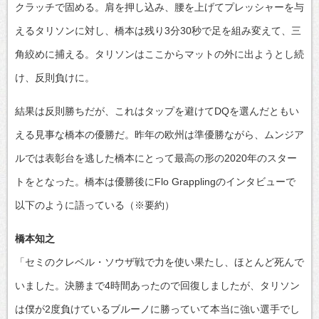
クラッチで固める。肩を押し込み、腰を上げてプレッシャーを与
えるタリソンに対し、橋本は残り3分30秒で足を組み変えて、三
角絞めに捕える。タリソンはここからマットの外に出ようとし続
け、反則負けに。
結果は反則勝ちだが、これはタップを避けてDQを選んだともい
える見事な橋本の優勝だ。昨年の欧州は準優勝ながら、ムンジア
ルでは表彰台を逃した橋本にとって最高の形の2020年のスター
トをとなった。橋本は優勝後にFlo Grapplingのインタビューで
以下のように語っている（※要約）
橋本知之
「セミのクレベル・ソウザ戦で力を使い果たし、ほとんど死んで
いました。決勝まで4時間あったので回復しましたが、タリソン
は僕が2度負けているブルーノに勝っていて本当に強い選手でし