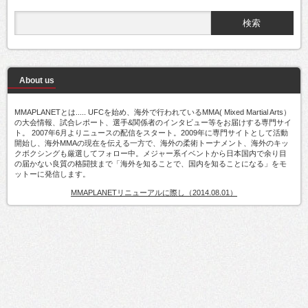
About us
MMAPLANETとは..... UFCを始め、海外で行われているMMA( Mixed Martial Arts）
の大会情報、試合レポート、選手&関係者のインタビュー等をお届けする専門サイ
ト。 2007年6月よりニュースの配信をスタート。2009年に専門サイトとして活動
開始し、海外MMAの現在を伝える一方で、海外の柔術トーナメント、海外のキッ
クボクシングも厳選してフォロー中。メジャー系イベントから日本国内で余り目
の届かない良質の格闘技まで「海外を知ることで、国内を知ることになる」をモ
ットーに発信します。
MMAPLANETリニューアルに際し（2014.08.01）