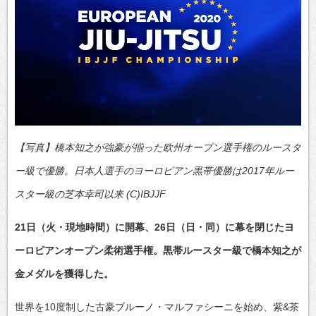
【写真】橋本知之が強豪が揃った欧州オープン選手権のルースタ
ー級で優勝。日本人選手のヨーロピアン黒帯優勝は2017年ルー
スター級の芝本幸司以来 (C)IBJJF
21日（火・現地時間）に開幕、26日（日・同）に幕を閉じたヨ
ーロピアンオープン柔術選手権。黒帯ルースター級で橋本知之が
金メダルを獲得した。
世界を10度制した古豪ブルーノ・マルファシーニを始め、紫&茶