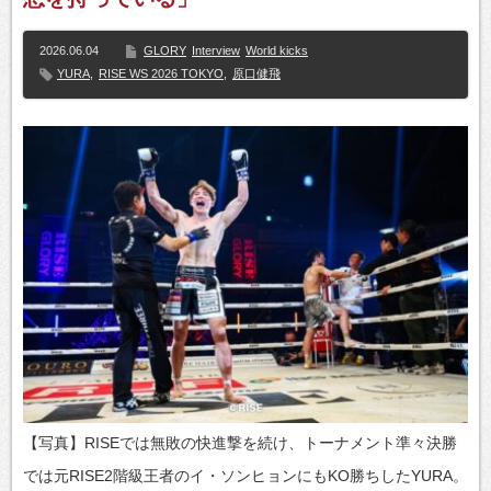
2026.06.04
GLORY
Interview
World kicks
YURA
,
RISE WS 2026 TOKYO
,
原口健飛
【写真】RISEでは無敗の快進撃を続け、トーナメント準々決勝
では元RISE2階級王者のイ・ソンヒョンにもKO勝ちしたYURA。