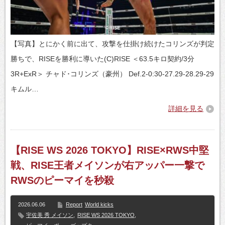
【写真】とにかく前に出て、攻撃を仕掛け続けたコリンズが判定
勝ちで、RISEを勝利に導いた(C)RISE ＜63.5キロ契約/3分
3R+ExR＞ チャド･コリンズ（豪州） Def.2-0:30-27.29-28.29-29
キムル…
詳細を見る
【RISE WS 2026 TOKYO】RISE×RWS中堅
戦、RISE王者メイソンが右アッパー一撃で
RWSのピーマイを秒殺
2026.06.06
Report
World kicks
宇佐美 秀 メイソン
,
RISE WS 2026 TOKYO
,