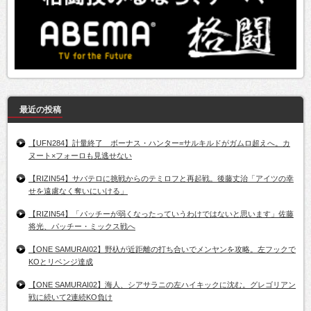
最近の投稿
【UFN284】計量終了 ボーナス・ハンター=サルキルドがガムロ超えへ。カ
ヌート×フォーロも見逃せない
【RIZIN54】サバテロに挑戦からのテミロフと再起戦。後藤丈治「アイツの幸
せを遠慮なく奪いにいける」
【RIZIN54】「パッチーが弱くなったっていうわけではないと思います」佐藤
将光、パッチー・ミックス戦へ
【ONE SAMURAI02】野杁が近距離の打ち合いでメンヤンを攻略。左フックで
KOとリベンジ達成
【ONE SAMURAI02】海人、シアサラニの左ハイキックに沈む。グレゴリアン
戦に続いて2連続KO負け