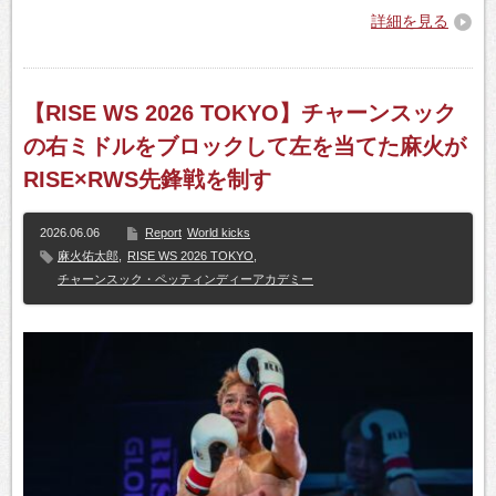
詳細を見る
【RISE WS 2026 TOKYO】チャーンスック
の右ミドルをブロックして左を当てた麻火が
RISE×RWS先鋒戦を制す
2026.06.06
Report
World kicks
麻火佑太郎
,
RISE WS 2026 TOKYO
,
チャーンスック・ペッティンディーアカデミー