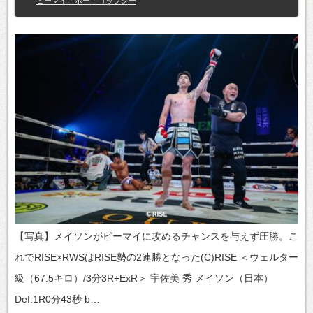
ピーマイ・ポー・ゴップクー
【写真】メイソンがピーマイに攻めるチャンスを与えず圧勝。こ
れでRISE×RWSはRISE勢の2連勝となった(C)RISE ＜ウェルター
級（67.5キロ）/3分3R+ExR＞ 宇佐美 秀 メイソン（日本）
Def.1R0分43秒 b…