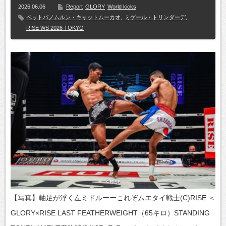
2026.06.06
Report
GLORY
World kicks
ペットパノムルン・キャットムーカオ
,
ミゲール・トリンダーデ
,
RISE WS 2026 TOKYO
【写真】軸足が浮く左ミドルーーこれぞムエタイ戦士(C)RISE ＜
GLORY×RISE LAST FEATHERWEIGHT（65キロ）STANDING