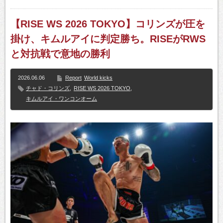
【RISE WS 2026 TOKYO】コリンズが圧を
掛け、キムルアイに判定勝ち。RISEがRWS
と対抗戦で意地の勝利
2026.06.06
Report
World kicks
チャド・コリンズ
,
RISE WS 2026 TOKYO
,
キムルアイ・ワンコンオーム