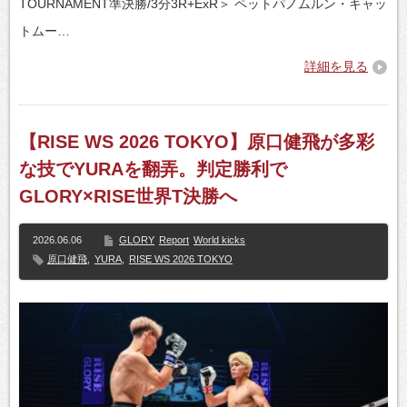
TOURNAMENT準決勝/3分3R+ExR＞ ペットパノムルン・キャッ
トムー…
詳細を見る
【RISE WS 2026 TOKYO】原口健飛が多彩
な技でYURAを翻弄。判定勝利で
GLORY×RISE世界T決勝へ
2026.06.06
GLORY
Report
World kicks
原口健飛
,
YURA
,
RISE WS 2026 TOKYO