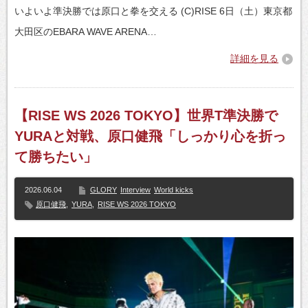
いよいよ準決勝では原口と拳を交える (C)RISE 6日（土）東京都
大田区のEBARA WAVE ARENA…
詳細を見る
【RISE WS 2026 TOKYO】世界T準決勝で
YURAと対戦、原口健飛「しっかり心を折っ
て勝ちたい」
2026.06.04
GLORY
Interview
World kicks
原口健飛
,
YURA
,
RISE WS 2026 TOKYO