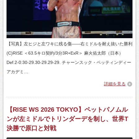
【写真】左ヒジと左ワキに残る傷——右ミドルを耐え抜いた勝利
(C)RISE ＜63.5キロ契約/3分3R+ExR＞ 麻火佑太郎（日本）
Def.2-0:30-29.30-29.29-29. チャーンスック・ペッティンディー
アカデミ…
詳細を見る
【RISE WS 2026 TOKYO】ペットパノムル
ンが左ミドルでトリンダーデを制し、世界T
決勝で原口と対戦