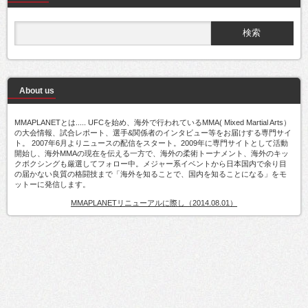
About us
MMAPLANETとは..... UFCを始め、海外で行われているMMA( Mixed Martial Arts）
の大会情報、試合レポート、選手&関係者のインタビュー等をお届けする専門サイ
ト。 2007年6月よりニュースの配信をスタート。2009年に専門サイトとして活動
開始し、海外MMAの現在を伝える一方で、海外の柔術トーナメント、海外のキッ
クボクシングも厳選してフォロー中。メジャー系イベントから日本国内で余り目
の届かない良質の格闘技まで「海外を知ることで、国内を知ることになる」をモ
ットーに発信します。
MMAPLANETリニューアルに際し（2014.08.01）