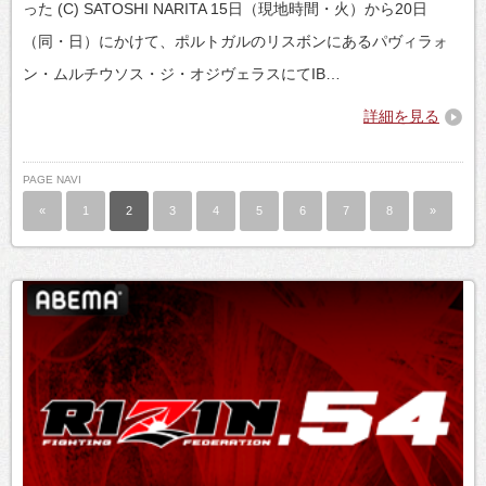
った (C) SATOSHI NARITA 15日（現地時間・火）から20日
（同・日）にかけて、ポルトガルのリスボンにあるパヴィラォ
ン・ムルチウソス・ジ・オジヴェラスにてIB…
詳細を見る
PAGE NAVI
«
1
2
3
4
5
6
7
8
»