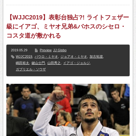
【WJJC2019】表彰台独占?! ライトフェザー
級にイアゴ、ミヤオ兄弟&バホスのシセロ・
コスタ道が敷かれる
2019.05.29
Preview
JJ Globo
WJJC2019
,
パウロ・ミヤオ
,
ジョアオ・ミヤオ
,
加古拓渡
,
嶋田裕太
,
鍵山士門
,
山田秀之
,
イアゴ・ジョルジ
,
ガブリエル・ソウザ