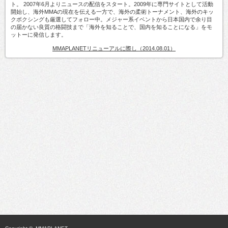
ト。 2007年6月よりニュースの配信をスタート。2009年に専門サイトとして活動
開始し、海外MMAの現在を伝える一方で、海外の柔術トーナメント、海外のキッ
クボクシングも厳選してフォロー中。メジャー系イベントから日本国内で余り目
の届かない良質の格闘技まで「海外を知ることで、国内を知ることになる」をモ
ットーに発信します。
MMAPLANETリニューアルに際し（2014.08.01）