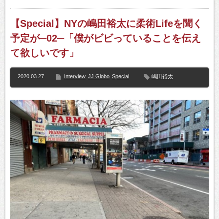
【Special】NYの嶋田裕太に柔術Lifeを聞く
予定が─02─「僕がビビっていることを伝え
て欲しいです」
2020.03.27
Interview
JJ Globo
Special
嶋田裕太