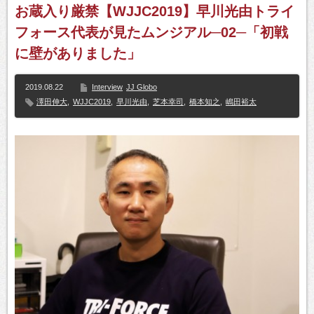
お蔵入り厳禁【WJJC2019】早川光由トライ
フォース代表が見たムンジアル─02─「初戦
に壁がありました」
2019.08.22
Interview
JJ Globo
澤田伸大
,
WJJC2019
,
早川光由
,
芝本幸司
,
橋本知之
,
嶋田裕太