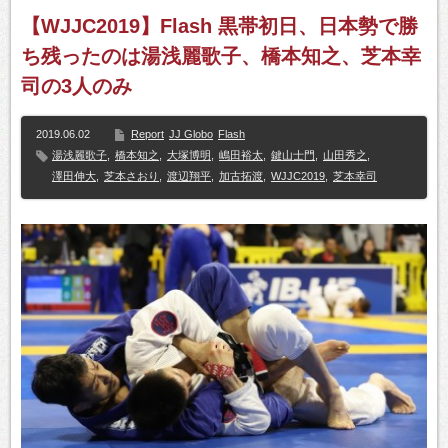
【WJJC2019】Flash 黒帯初日、日本勢で勝
ち残ったのは湯浅麗歌子、橋本知之、芝本幸
司の3人のみ
2019.06.02
Report
JJ Globo
Flash
湯浅麗歌子
,
橋本知之
,
大塚博明
,
嶋田裕太
,
鍵山士門
,
山田秀之
,
澤田伸大
,
芝本さおり
,
渡辺翔平
,
加古拓渡
,
WJJC2019
,
芝本幸司