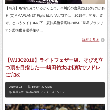
【写真】現場で見ているからこそ、早川氏の言葉には説得力があ
る (C)MMAPLANET Fight &Life Vol.73では「2019年、初夏。柔
術」というタイトルの下、競技柔術最高峰のIBJJF世界ブラジリ
アン柔術世界選手権や…
詳細を見る
【WJJC2019】ライトフェザー級、そびえ立
つ頂を目指した──嶋田裕太は初戦でソドレ
に完敗
2019.06.13
Report
JJ Globo
嶋田裕太
,
WJJC2019
,
アレクドロ・ソドレ