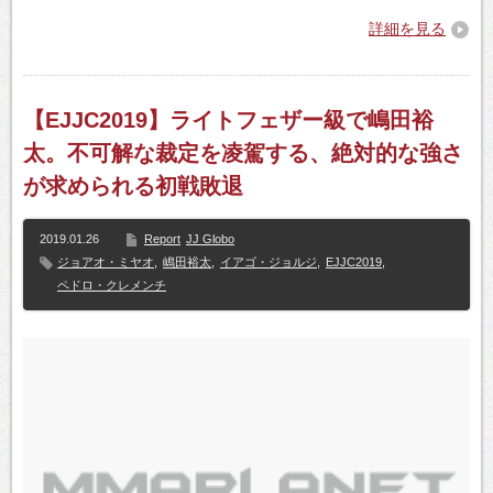
詳細を見る
【EJJC2019】ライトフェザー級で嶋田裕
太。不可解な裁定を凌駕する、絶対的な強さ
が求められる初戦敗退
2019.01.26
Report
JJ Globo
ジョアオ・ミヤオ
,
嶋田裕太
,
イアゴ・ジョルジ
,
EJJC2019
,
ペドロ・クレメンチ