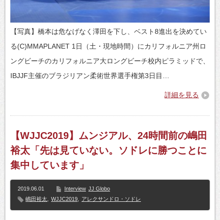
【写真】橋本は危なげなく澤田を下し、ベスト8進出を決めてい
る(C)MMAPLANET 1日（土・現地時間）にカリフォルニア州ロ
ングビーチのカリフォルニア大ロングビーチ校内ピラミッドで、
IBJJF主催のブラジリアン柔術世界選手権第3日目…
詳細を見る
【WJJC2019】ムンジアル、24時間前の嶋田
裕太「先は見ていない。ソドレに勝つことに
集中しています」
2019.06.01
Interview
JJ Globo
嶋田裕太
,
WJJC2019
,
アレクサンドロ・ソドレ