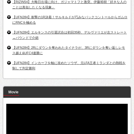
【RIZIN54】大晦日出場に向け、ガジャマトフと激突。伊藤裕樹「好きな人の
ことは真似したくなる現象」
【UFN284】衝撃の1R決着！サルキルドが巧みなバックコントールからガムロ
にRNCを極める
【UFN284】エルキンスの引退試合は初回35秒、デルヴァリエが左ストレート
→パウンドで介錯
【UFN284】2Rにダウンを奪われたタイナラが、3Rにダウンを奪い返しレモ
ス越え&UFC4連勝に
【UFN284】インカーフを軸に攻めたソウザ、元LFA王者ミランダとの熱戦を
制して判定勝利
Movie