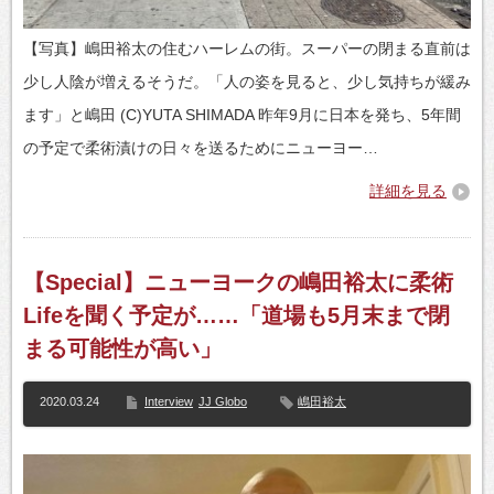
【写真】嶋田裕太の住むハーレムの街。スーパーの閉まる直前は
少し人陰が増えるそうだ。「人の姿を見ると、少し気持ちが緩み
ます」と嶋田 (C)YUTA SHIMADA 昨年9月に日本を発ち、5年間
の予定で柔術漬けの日々を送るためにニューヨー…
詳細を見る
【Special】ニューヨークの嶋田裕太に柔術
Lifeを聞く予定が……「道場も5月末まで閉
まる可能性が高い」
2020.03.24
Interview
JJ Globo
嶋田裕太