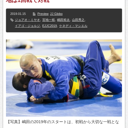
地は1回戦で対戦
2019.01.15
Preview
JJ Globo
ジョアオ・ミヤオ
,
宮地一裕
,
嶋田裕太
,
山田秀之
,
イアゴ・ジョルジ
,
EJJC2019
,
ケネディ・マシエル
【写真】嶋田の2019年のスタートは、初戦から大切な一戦とな