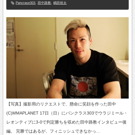
Pancrase303
,
田中路教
,
嶋田裕太
【写真】撮影用のリクエストで、懸命に笑顔を作った田中
(C)MMAPLANET 17日（日）にパンクラス303でウラジミール・
レオンティブに3-0で判定勝ちを収めた田中路教インタビュー後
編。 完勝ではあるが、フィニッシュできなかっ…