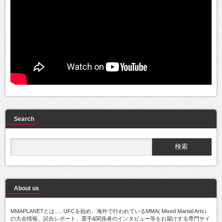
Search
About us
MMAPLANETとは..... UFCを始め、海外で行われているMMA( Mixed Martial Arts）
の大会情報、試合レポート、選手&関係者のインタビュー等をお届けする専門サイ