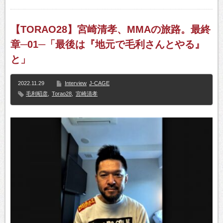
【TORAO28】宮崎清孝、MMAの旅路。最終
章─01─「最後は『地元で毛利さんとやる』
と」
2022.11.29
Interview
J-CAGE
毛利昭彦
,
Torao28
,
宮崎清孝