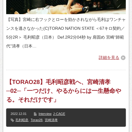
【写真】宮崎に右フックとローを効かされながら毛利はワンチャ
ンスを逃さなかった(C)TORAO NATION STATE ＜67キロ契約／
5分2R＞ 毛利昭彦（日本） Def.2R2分04秒 by 肩固め 宮崎“師範
代”清孝（日本…
詳細を見る
【TORAO28】毛利昭彦戦へ、宮崎清孝
─02─「一つだけ、やるからには一生懸命や
る。それだけです」
2022.12.01
Interview
J-CAGE
毛利昭彦
,
Torao28
,
宮崎清孝