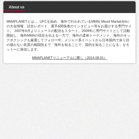
About us
MMAPLANETとは..... UFCを始め、海外で行われているMMA( Mixed Martial Arts）
の大会情報、試合レポート、選手&関係者のインタビュー等をお届けする専門サイ
ト。 2007年6月よりニュースの配信をスタート。2009年に専門サイトとして活動
開始し、海外MMAの現在を伝える一方で、海外の柔術トーナメント、海外のキッ
クボクシングも厳選してフォロー中。メジャー系イベントから日本国内で余り目
の届かない良質の格闘技まで「海外を知ることで、国内を知ることになる」をモ
ットーに発信します。
MMAPLANETリニューアルに際し（2014.08.01）