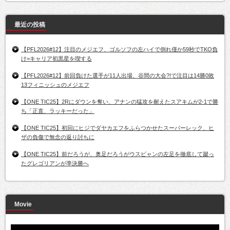
最近の投稿
【PFL2026#12】注目のメジエフ、ゴルソフの左ハイで倒れ僅か59秒でTKO負
け=キャリア初黒星を喫する
【PFL2026#12】前回負けた選手が11人出場、谷間の大会?!で注目は14勝0敗
13フィニッシュのメジエフ
【ONE TIC25】2Rにダウンを奪い、アナンの猛攻を耐えたスアキムが2-1で勝
ち「正直、ラッキーだった」
【ONE TIC25】初回にヒジでダヤカエフをふらつかせたスーパーレック、ヒ
ザの負傷で無念の返り討ちに
【ONE TIC25】前だろうが、奥足だろうがウスビャンの左足を徹底して蹴っ
たグレゴリアンが準決勝へ
Movie