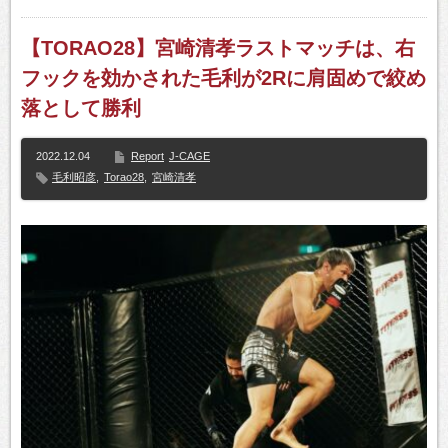
【TORAO28】宮崎清孝ラストマッチは、右
フックを効かされた毛利が2Rに肩固めで絞め
落として勝利
2022.12.04
Report
J-CAGE
毛利昭彦
,
Torao28
,
宮崎清孝