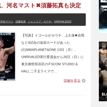
戦、河名マスト✖須藤拓真も決定
河名マスト
,
須藤拓真
,
ジェイコブ・カウチ.
,
UNRIVALED02
【写真】イゴールがカウチ、上久保✖吉岡
など4試合の追加カードがあった
(C)MMAPLANET&ONE 13日（月）、
UNRIVALED実行委員会から26日（日）に
東京都世田谷区のiTSCOM STUDIO &
HALL 二子玉ライズで…
詳細を見る