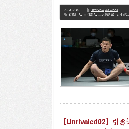
2023.03.02
Interview
JJ Globo
石橋佳大
,
吉岡崇人
,
上久保周哉
,
岩本健
【Unrivaled02