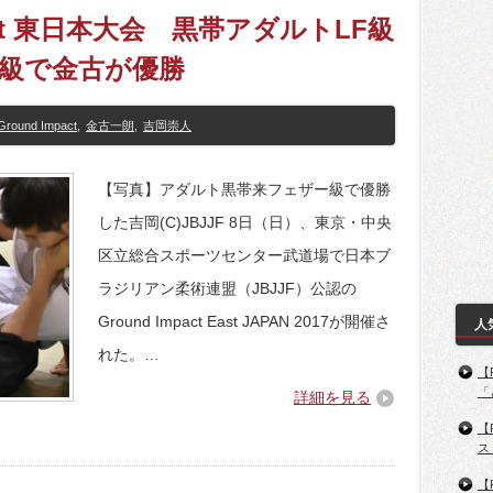
pact 東日本大会 黒帯アダルトLF級
F級で金古が優勝
Ground Impact
,
金古一朗
,
吉岡崇人
【写真】アダルト黒帯来フェザー級で優勝
した吉岡(C)JBJJF 8日（日）、東京・中央
区立総合スポーツセンター武道場で日本ブ
ラジリアン柔術連盟（JBJJF）公認の
Ground Impact East JAPAN 2017が開催さ
人
れた。…
【
「
詳細を見る
【
ス
【