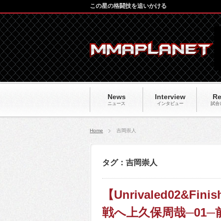
この星の格闘技を追いかける
News
Interview
Re
ニュース
インタビュー
試合
Home
吉岡崇人
タグ：吉岡崇人
【Unrivaled02&
戦へ上久保周哉─01─