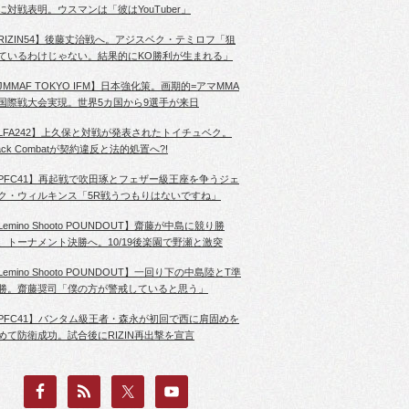
に対戦表明。ウスマンは「彼はYouTuber」
RIZIN54】後藤丈治戦へ。アジスベク・テミロフ「狙
ているわけじゃない。結果的にKO勝利が生まれる」
JMMAF TOKYO IFM】日本強化策。画期的=アマMMA
国際戦大会実現。世界5カ国から9選手が来日
LFA242】上久保と対戦が発表されたトイチュベク。
lack Combatが契約違反と法的処置へ?!
PFC41】再起戦で吹田琢とフェザー級王座を争うジェ
ク・ウィルキンス「5R戦うつもりはないですね」
Lemino Shooto POUNDOUT】齋藤が中島に競り勝
、トーナメント決勝へ。10/19後楽園で野瀬と激突
Lemino Shooto POUNDOUT】一回り下の中島陸とT準
勝。齋藤奨司「僕の方が警戒していると思う」
PFC41】バンタム級王者・森永が初回で西に肩固めを
めて防衛成功。試合後にRIZIN再出撃を宣言