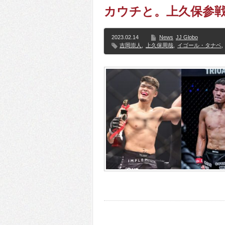
カウチと。上久保参
2023.02.14
News
JJ Globo
吉岡崇人
,
上久保周哉
,
イゴール・タナベ
,