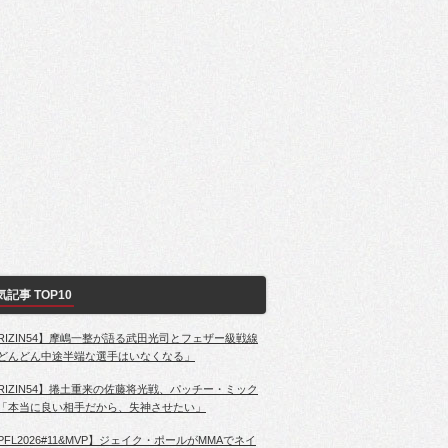
気記事 TOP10
RIZIN54】摩嶋一整が語る武田光司とフェザー級戦線
どんどん中途半端な選手はいなくなる」
RIZIN54】捲土重来の佐藤将光戦、パッチー・ミック
「本当に良い相手だから、失神させたい」
PFL2026#11&MVP】ジェイク・ポールがMMAでネイ