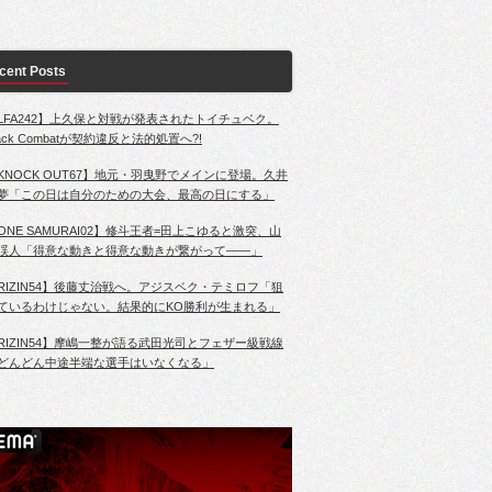
cent Posts
LFA242】上久保と対戦が発表されたトイチュベク。
lack Combatが契約違反と法的処置へ?!
KNOCK OUT67】地元・羽曳野でメインに登場。久井
夢「この日は自分のための大会、最高の日にする」
ONE SAMURAI02】修斗王者=田上こゆると激突、山
渓人「得意な動きと得意な動きが繋がって――」
RIZIN54】後藤丈治戦へ。アジスベク・テミロフ「狙
ているわけじゃない。結果的にKO勝利が生まれる」
RIZIN54】摩嶋一整が語る武田光司とフェザー級戦線
どんどん中途半端な選手はいなくなる」