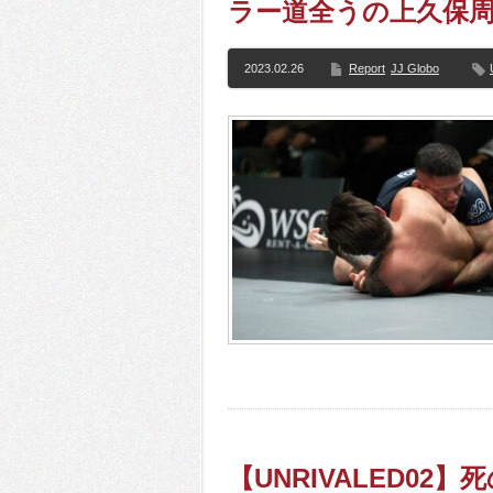
ラー道全うの上久保
2023.02.26
Report
JJ Globo
【UNRIVALED0