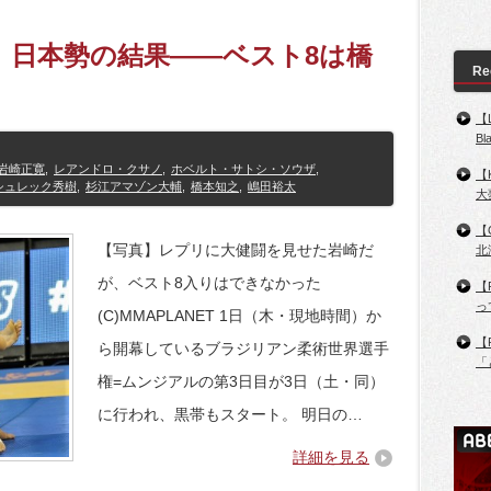
日目、日本勢の結果――ベスト8は橋
Re
【
B
岩崎正寛
,
レアンドロ・クサノ
,
ホベルト・サトシ・ソウザ
,
【
シュレック秀樹
,
杉江アマゾン大輔
,
橋本知之
,
嶋田裕太
大
【
【写真】レプリに大健闘を見せた岩崎だ
北
が、ベスト8入りはできなかった
【
っ
(C)MMAPLANET 1日（木・現地時間）か
【
ら開幕しているブラジリアン柔術世界選手
「
権=ムンジアルの第3日目が3日（土・同）
に行われ、黒帯もスタート。 明日の…
詳細を見る