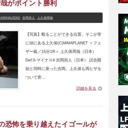
周哉がポイント勝利
UNRIVALED02
,
吉岡崇人
,
上久保周哉
【写真】殴ることができる位置、そこが常
に頭にある上久保(C)MMAPLANET ＜フェ
ザー級／15分1R＞ 上久保周哉（日本）
Def.0-マイナス4 吉岡崇人（日本） 試合開
始と同時に座った吉岡。上久保も両ヒザを
ついて密…
詳細を見る
2】死の恐怖を乗り越えたイゴールが