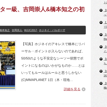
ト
ースター級、吉岡崇人&橋本知之の初
【
っ
【
で
橋本知之
,
吉岡崇人
,
WJJC2017
,
ホジネイ・バルボーザ
【
B
【写真】ホジネイのアキレスで橋本にリバ
【
ーサル・ポイントが入らないのであれば、
イ
50/50のような不安定なシーソー状態でポ
【
ち
イントになるのはいかがなものか……とは
【
いってもルールはルールと思うしかない
決
(C)MMAPLANET 1日（木・現地…
【
極
詳細を見る