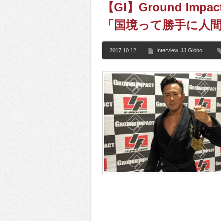
【GI】Ground Im
「国境って勝手に人
2017.10.12
Interview
JJ Globo