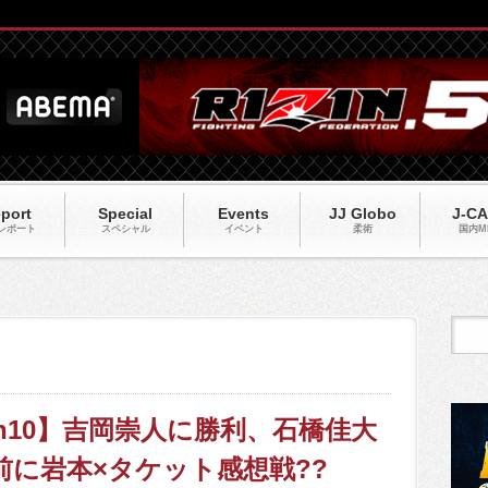
port
Special
Events
JJ Globo
J-C
レポート
スペシャル
イベント
柔術
国内M
Finish10】吉岡崇人に勝利、石橋佳大
前に岩本×タケット感想戦??