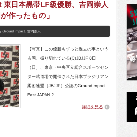
pact 東日本黒帯LF級優勝、吉岡崇人
間が作ったもの」
Ground Impact
,
吉岡崇人
【写真】この優勝もずっと過去の事という
吉岡。振り切れている(C)JBJJF 8日
（日）、東京・中央区立総合スポーツセン
ター武道場で開催された日本ブラジリアン
柔術連盟（JBJJF）公認のGroundImpact
East JAPAN 2…
詳細を見る