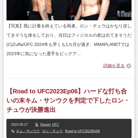
【写真】既に計量を終えている両者。ロン・チュウはかなり戻し
てきそうな体をしており、当日はフィジカルの差は出てきそうだ
(C)Zuffa/UFC 2024年も早くも1カ月が過ぎ、MMAPLANETでは
2023年に気になった選手をピックア…
詳細を見る
【Road to UFC2023Ep06】ハードな打ち合
いの末キム・サンウクを判定で下したロン・
チュウが決勝進出
2023.08.27
Report
UFC
キム・サンウク
,
ロン・チュウ
,
Road to UFC2023Ep06