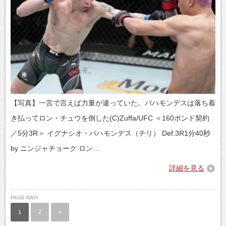
【写真】一言で言えば力量が違っていた。バハモンデスは落ち着
き払ってロン・チュウを倒した(C)Zuffa/UFC ＜160ポンド契約
／5分3R＞ イグナシオ・バハモンデス（チリ） Def.3R1分40秒
by ニンジャチョーク ロン…
詳細を見る
PAGE NAVI
1
2
»