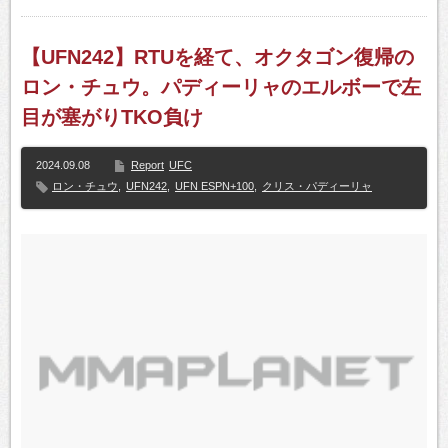
【UFN242】RTUを経て、オクタゴン復帰の
ロン・チュウ。パディーリャのエルボーで左
目が塞がりTKO負け
2024.09.08
Report
UFC
ロン・チュウ
,
UFN242
,
UFN ESPN+100
,
クリス・パディーリャ