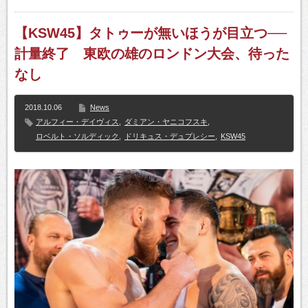
【KSW45】タトゥーが無いほうが目立つ──
計量終了 東欧の雄のロンドン大会、待った
なし
2018.10.06
News
アルフィー・デイヴィス
,
ダミアン・ヤニコフスキ
,
ロベルト・ソルディック
,
ドリキュス・デュプレシー
,
KSW45