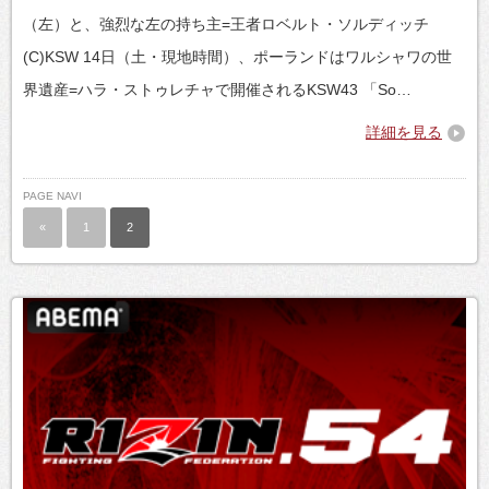
（左）と、強烈な左の持ち主=王者ロベルト・ソルディッチ
(C)KSW 14日（土・現地時間）、ポーランドはワルシャワの世
界遺産=ハラ・ストゥレチャで開催されるKSW43 「So…
詳細を見る
PAGE NAVI
«
1
2