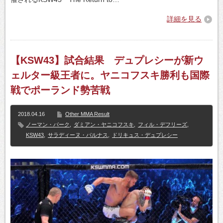
詳細を見る
【KSW43】試合結果 デュプレシーが新ウ
ェルター級王者に。ヤニコフスキ勝利も国際
戦でポーランド勢苦戦
2018.04.16
Other MMA Result
ノーマン・パーク
,
ダミアン・ヤニコフスキ
,
フィル・デフリーズ
,
KSW43
,
サラディーヌ・パルナス
,
ドリキュス・デュプレシー