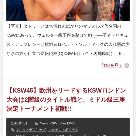
【写真】タトゥーとはち切れんばかりのマッスルが代名詞の
KSWにあって、ウェルター級王座を賭けて戦う──王者ドリキュ
ス・デュプレシーと挑戦者ロベルト・ソルディックの入れ墨の少
なさの方が目立つ逆転現象(C)KSW 5日（金・現地時間）、6…
詳細を見る
【KSW45】欧州をリードするKSWロンドン
大会は2階級のタイトル戦と、ミドル級王座
決定トーナメント初戦!!
2018.07.31
News
KSW
other MMA
フィル・デフリーズ
,
マルチン・ボイチク
,
ロベルト・ソルディッチ
,
ドリキュス・デュプレシー
,
KSW45
,