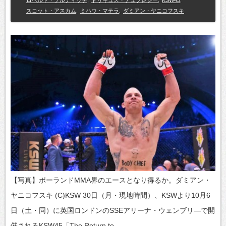
スコット・アスカム
,
ミハウ・マテラ
,
ダミアン・ヤニコフスキ
【写真】ポーランドMMA界のエースとなり得るか。ダミアン・
ヤニコフスキ (C)KSW 30日（月・現地時間）、KSWより10月6
日（土・同）に英国ロンドンのSSEアリーナ・ウェンブリ―で開
催されるKSW45「The Return to…