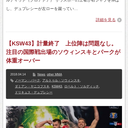
ルディッチ（クロアチア） サウスポーの王者が右ジャブを伸ば
し、デュプレシーが左ローを蹴ってい…
詳細を見る
【KSW43】計量終了 上位陣は問題なし。
注目の国際戦出場のソウィンスキとパークが
体重オーバー
2018.04.14
News
other MMA
ノーマン・パーク
,
アルトゥル・ソウィンスキ
,
ダミアン・ヤニコフスキ
,
KSW43
,
ロベルト・ソルディッチ
,
ドリキュス・デュプレシー