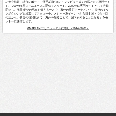
の大会情報、試合レポート、選手&関係者のインタビュー等をお届けする専門サイ
ト。 2007年6月よりニュースの配信をスタート。2009年に専門サイトとして活動
開始し、海外MMAの現在を伝える一方で、海外の柔術トーナメント、海外のキッ
クボクシングも厳選してフォロー中。メジャー系イベントから日本国内で余り目
の届かない良質の格闘技まで「海外を知ることで、国内を知ることになる」をモ
ットーに発信します。
MMAPLANETリニューアルに際し（2014.08.01）