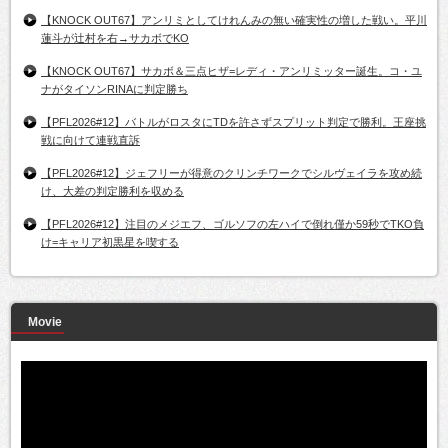
【KNOCK OUT67】アンリミとしてけれんみの無い確実性の増した戦い。平川
蓮斗が辻村を右→サカボでKO
【KNOCK OUT67】サカボ＆三点ヒザ=レディ・アンリミッター誕生。コ・ユ
ナがタイソンRINAに判定勝ち
【PFL2026#12】バトルがロスタにTDを許さずスプリット判定で勝利。王座挑
戦に向けて連戦直訴
【PFL2026#12】ジェフリーが得意のクリンチワークでシルヴェイラを攻め続
け、大差の判定勝利を収める
【PFL2026#12】注目のメジエフ、ゴルソフの左ハイで倒れ僅か59秒でTKO負
け=キャリア初黒星を喫する
Movie