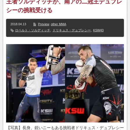
王者ソルディッチが、南アの二冠王デュプレ
シーの挑戦受ける
2018.04.13
Preview
other MMA
ロベルト・ソルディッチ
,
ドリキュス・デュプレシー
,
KSW43
【写真】長身、鋭いニーもある挑戦者ドリキュス・デュプレシー