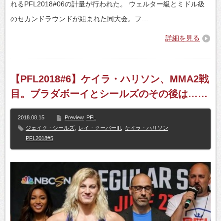
れるPFL2018#06の計量が行われた。 ウェルター級とミドル級
のセカンドラウンドが組まれた同大会。フ…
詳細を見る
【PFL2018#6】ケイラ・ハリソン、MMA2戦
目。ブラダボーイとシールズのその後は……
2018.08.15
Preview
PFL
ジェイク・シールズ
,
レイ・クーパーIII
,
ケイラ・ハリソン
,
PFL2018#5