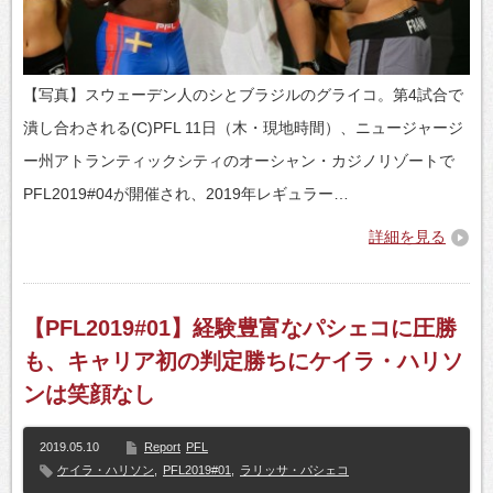
【写真】スウェーデン人のシとブラジルのグライコ。第4試合で
潰し合わされる(C)PFL 11日（木・現地時間）、ニュージャージ
ー州アトランティックシティのオーシャン・カジノリゾートで
PFL2019#04が開催され、2019年レギュラー…
詳細を見る
【PFL2019#01】経験豊富なパシェコに圧勝
も、キャリア初の判定勝ちにケイラ・ハリソ
ンは笑顔なし
2019.05.10
Report
PFL
ケイラ・ハリソン
,
PFL2019#01
,
ラリッサ・パシェコ