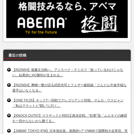
最近の投稿
【RIZIN54】後藤丈治戦へ。アジスベク・テミロフ「狙っているわけじゃな
い。結果的にKO勝利が生まれる」
【RIZIN54】摩嶋一整が語る武田光司とフェザー級戦線「どんどん中途半端な
選手はいなくなる」
【ONE TIC25】キックT一回戦でグレゴリアンと対戦、マムカ・ウスビャン
「私はマラットと“闘い”に行く」
【KNOCK OUT67】スラサックとRED王座決定戦、“狂拳”迅「ムエタイの練習
を一切やらないから勝てる」
【JMMAF TOKYO IFM】日本強化策。画期的=アマMMAで国際戦大会実現。世