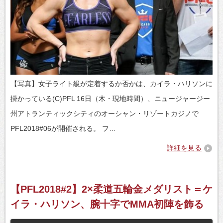
【写真】女子ライト級が定着するか否かは、カイラ・ハリソンに
掛かっている(C)PFL 16日（木・現地時間）、ニュージャージー
州アトランティックシティのオーシャン・リゾートカジノで
PFL2018#06が開催される。 フ…
詳細を見る
【PFL2018#2】2×柔道五輪金メダリスト＝ケ
イラ・ハリソン、腕十字でMMA初陣を飾る