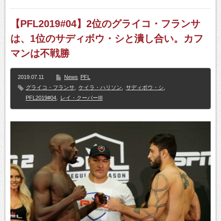
【PFL2019#04】2位のグライコ・フランサ
は、1位のサディボウ・シと潰し合い。カフ
マンは不戦勝
2019.07.11
News
PFL
グライコ・フランサ
,
ケイラ・ハリソン
,
サディボウ・シ
,
PFL2019#04
,
レイ・クーパーIII