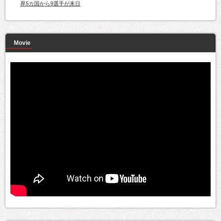
界5カ国から9選手が来日
Movie