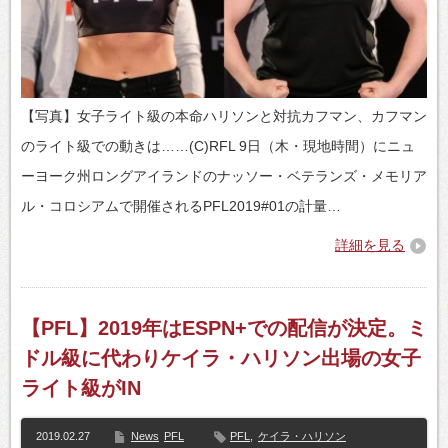
【写真】女子ライト級の本命ハリソンと対抗カフマン、カフマン
のライト級での動きは……(C)RFL 9日（木・現地時間）にニュ
ーヨーク州ロングアイランドのナッソー・ベテランズ・メモリア
ル・コロシアムで開催されるPFL2019#01の計量…
詳細を見る
【PFL】2019年はESPN+での配信が決定。ミ
ドル級に代わりケイラ・ハリソン出場の女子
ライト級がIN
2019.02.27
News
PFL
PFL
,
ケイラ・ハリソン