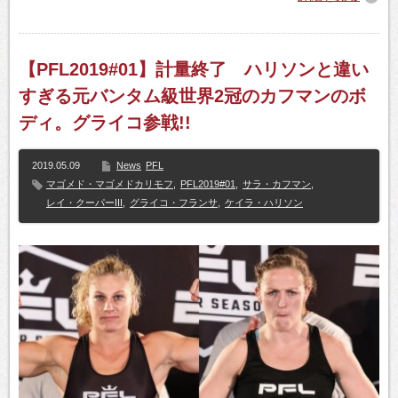
【PFL2019#01】計量終了 ハリソンと違い
すぎる元バンタム級世界2冠のカフマンのボ
ディ。グライコ参戦!!
2019.05.09
News
PFL
マゴメド・マゴメドカリモフ
,
PFL2019#01
,
サラ・カフマン
,
レイ・クーパーIII
,
グライコ・フランサ
,
ケイラ・ハリソン