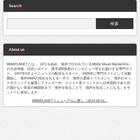
Search
About us
MMAPLANETとは..... UFCを始め、海外で行われているMMA( Mixed Martial Arts）
の大会情報、試合レポート、選手&関係者のインタビュー等をお届けする専門サイ
ト。 2007年6月よりニュースの配信をスタート。2009年に専門サイトとして活動
開始し、海外MMAの現在を伝える一方で、海外の柔術トーナメント、海外のキッ
クボクシングも厳選してフォロー中。メジャー系イベントから日本国内で余り目
の届かない良質の格闘技まで「海外を知ることで、国内を知ることになる」をモ
ットーに発信します。
MMAPLANETリニューアルに際し（2014.08.01）