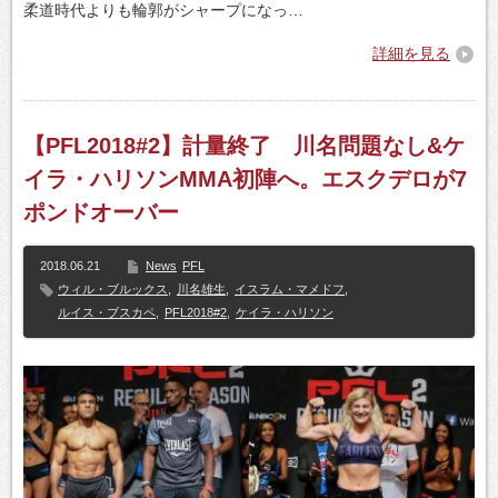
柔道時代よりも輪郭がシャープになっ…
詳細を見る
【PFL2018#2】計量終了 川名問題なし&ケ
イラ・ハリソンMMA初陣へ。エスクデロが7
ポンドオーバー
2018.06.21
News
PFL
ウィル・ブルックス
,
川名雄生
,
イスラム・マメドフ
,
ルイス・ブスカペ
,
PFL2018#2
,
ケイラ・ハリソン