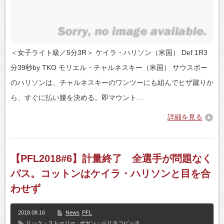
＜女子ライト級／5分3R＞ ケイラ・ハリソン（米国） Def.1R3
分39秒by TKO モリエル・チャルネスキー（米国） サウスポー
のハリソンは、チャルネスキーのワンツーにも組んでヒザ蹴りか
ら、すぐに払い腰を決める。即マウント…
詳細を見る
【PFL2018#6】計量終了 全選手が問題なく
パス。コットンはケイラ・ハリソンと目を合
わせず
2018.08.16
News
PFL
リック・ストーリー
,
ボヤン・ベリチコビッチ
,