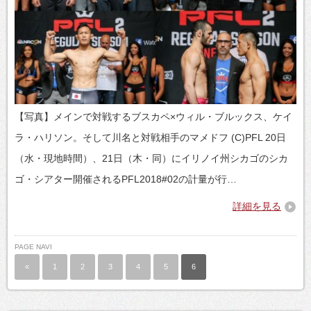
【写真】メインで対戦するブスカペ×ウィル・ブルックス、ケイ
ラ・ハリソン。そして川名と対戦相手のマメドフ (C)PFL 20日
（水・現地時間）、21日（木・同）にイリノイ州シカゴのシカ
ゴ・シアター開催されるPFL2018#02の計量が行…
詳細を見る
PAGE NAVI
«
1
2
3
4
5
6