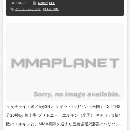
2018.06.22
Report
PFL
ケイラ・ハリソン
,
PFL2018#2
＜女子ライト級／5分3R＞ ケイラ・ハリソン（米国） Def.1R3
分18秒by 腕十字 ブリトニー・エルキン（米国） キャリア3勝4
敗のエルキンと、MMA初陣を迎えた五輪柔道2連覇のハリソン。