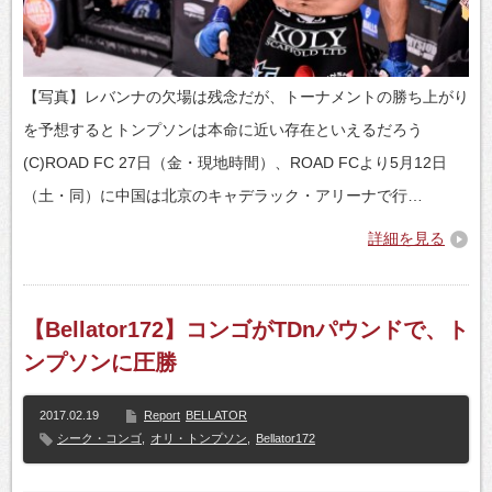
【写真】レバンナの欠場は残念だが、トーナメントの勝ち上がり
を予想するとトンプソンは本命に近い存在といえるだろう
(C)ROAD FC 27日（金・現地時間）、ROAD FCより5月12日
（土・同）に中国は北京のキャデラック・アリーナで行…
詳細を見る
【Bellator172】コンゴがTDnパウンドで、ト
ンプソンに圧勝
2017.02.19
Report
BELLATOR
シーク・コンゴ
,
オリ・トンプソン
,
Bellator172