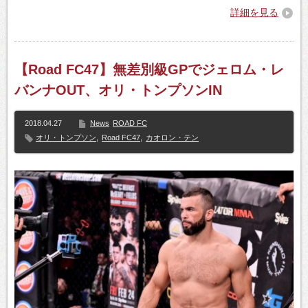
詳細を見る
【Road FC47】無差別級GPでジェロム・レ
バンナOUT、オリ・トンプソンIN
2018.04.27
News
ROAD FC
オリ・トンプソン
,
Road FC47
,
カオロン・テン