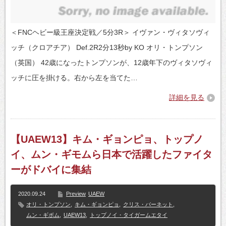
＜FNCヘビー級王座決定戦／5分3R＞ イヴァン・ヴィタソヴィ
ッチ（クロアチア） Def.2R2分13秒by KO オリ・トンプソン
（英国） 42歳になったトンプソンが、12歳年下のヴィタソヴィ
ッチに圧を掛ける。右から左を当てた…
詳細を見る
【UAEW13】キム・ギョンピョ、トップノ
イ、ムン・ギモムら日本で活躍したファイタ
ーがドバイに集結
2020.09.24
Preview
UAEW
オリ・トンプソン
,
キム・ギョンピョ
,
クリス・バーネット
,
ムン・ギボム
,
UAEW13
,
トップノイ・タイガームエタイ