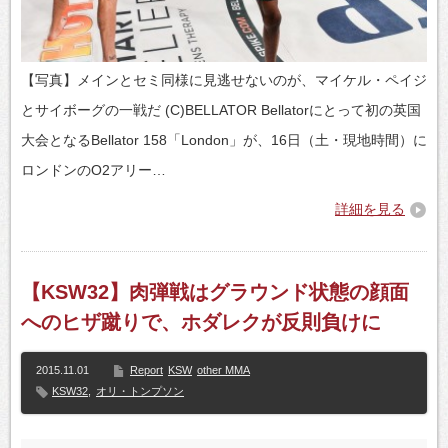
【写真】メインとセミ同様に見逃せないのが、マイケル・ペイジ
とサイボーグの一戦だ (C)BELLATOR Bellatorにとって初の英国
大会となるBellator 158「London」が、16日（土・現地時間）に
ロンドンのO2アリー…
詳細を見る
【KSW32】肉弾戦はグラウンド状態の顔面
へのヒザ蹴りで、ホダレクが反則負けに
2015.11.01
Report
KSW
other MMA
KSW32
,
オリ・トンプソン