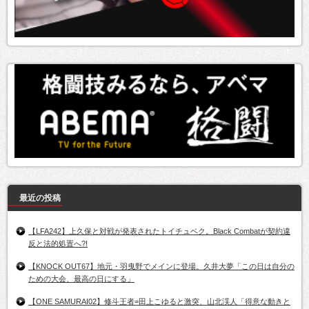
最近の投稿
【LFA242】上久保と対戦が発表されたトイチュベク。Black Combatが契約違
反と法的処置へ?!
【KNOCK OUT67】地元・羽曳野でメインに登場。久井大夢「この日は自分の
ための大会、最高の日にする」
【ONE SAMURAI02】修斗王者=田上こゆると激突、山北渓人「得意な動きと