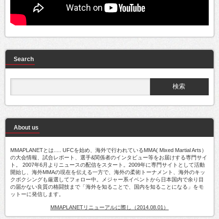
Search
About us
MMAPLANETとは..... UFCを始め、海外で行われているMMA( Mixed Martial Arts）
の大会情報、試合レポート、選手&関係者のインタビュー等をお届けする専門サイ
ト。 2007年6月よりニュースの配信をスタート。2009年に専門サイトとして活動
開始し、海外MMAの現在を伝える一方で、海外の柔術トーナメント、海外のキッ
クボクシングも厳選してフォロー中。メジャー系イベントから日本国内で余り目
の届かない良質の格闘技まで「海外を知ることで、国内を知ることになる」をモ
ットーに発信します。
MMAPLANETリニューアルに際し（2014.08.01）