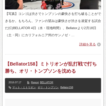
【写真】コンゴは渋さでトンプソンの豪快さを打ち破ることがで
きるか。もちろん、ファンの望みは豪快さが渋さを凌駕する試合
だ(C)BELLATOR 4日（水・現地時間）、Bellatorより2月18日
（土・同）にカリフォルニア州のサンノゼ・…
詳細を見る
【Bellator158】ミトリオンが乱打戦で打ち
勝ち、オリ・トンプソンを沈める
2016.07.17
Report
BELLATOR
マット・ミトリオン
,
オリ・トンプソン
,
Bellator158