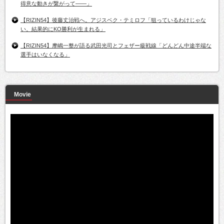
得意な動きが繋がって――」
【RIZIN54】後藤丈治戦へ。アジスベク・テミロフ「狙っているわけじゃな
い。結果的にKO勝利が生まれる」
【RIZIN54】摩嶋一整が語る武田光司とフェザー級戦線「どんどん中途半端な
選手はいなくなる」
Movie