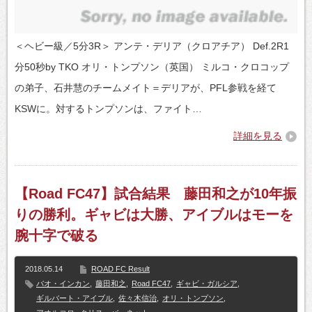
＜ヘビー級／5分3R＞ アンテ・デリア（クロアチア） Def.2R1
分50秒by TKO オリ・トンプソン（英国） ミルコ・クロコップ
の弟子、石井慧のチームメイト＝デリアが、PFL参戦を経て
KSWに。対するトンプソンは、ファイト…
詳細を見る
【Road FC47】試合結果 藤田和之が10年振
りの勝利。ギャビは大勝、アイブルはモーを
腕十字で破る
2018.05.14
ROAD FC Result
バオ・インカン
,
藤田和之
,
Road FC47
,
ギャビ・ガルシア
,
ギルバート・アイブル
,
佐々木信治
,
オリ・トンプソン
,