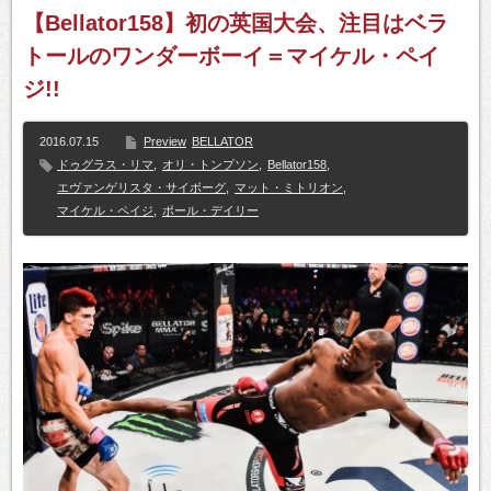
【Bellator158】初の英国大会、注目はベラ
トールのワンダーボーイ＝マイケル・ペイ
ジ!!
2016.07.15
Preview
BELLATOR
ドゥグラス・リマ
,
オリ・トンプソン
,
Bellator158
,
エヴァンゲリスタ・サイボーグ
,
マット・ミトリオン
,
マイケル・ペイジ
,
ポール・デイリー