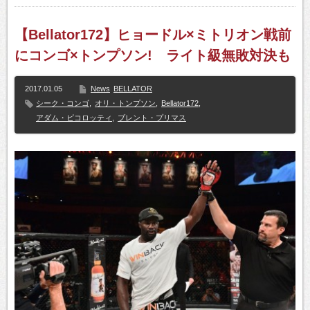
【Bellator172】ヒョードル×ミトリオン戦前
にコンゴ×トンプソン! ライト級無敗対決も
2017.01.05
News
BELLATOR
シーク・コンゴ
,
オリ・トンプソン
,
Bellator172
,
アダム・ピコロッティ
,
ブレント・プリマス