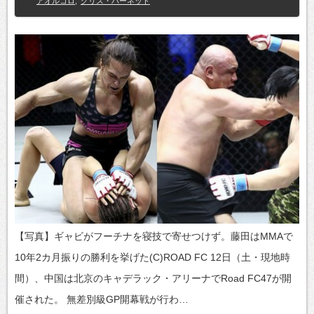
アオルコロ
,
クリス・バーネット
【写真】ギャビがフーチナを寝技で寄せつけず。藤田はMMAで
10年2カ月振りの勝利を挙げた(C)ROAD FC 12日（土・現地時
間）、中国は北京のキャデラック・アリーナでRoad FC47が開
催された。 無差別級GP開幕戦が行わ…