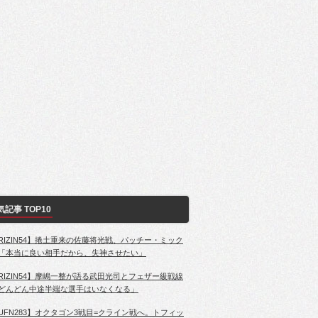
気記事 TOP10
RIZIN54】捲土重来の佐藤将光戦、パッチー・ミック
「本当に良い相手だから、失神させたい」
RIZIN54】摩嶋一整が語る武田光司とフェザー級戦線
どんどん中途半端な選手はいなくなる」
UFN283】オクタゴン3戦目=クライン戦へ。トフィッ