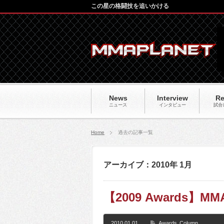
この星の格闘技を追いかける
News
Interview
Re
ニュース
インタビュー
試合
Home
過去の記事一覧
アーカイブ：2010年 1月
【2009 Awards】M
2010.01.01
Awards
Column