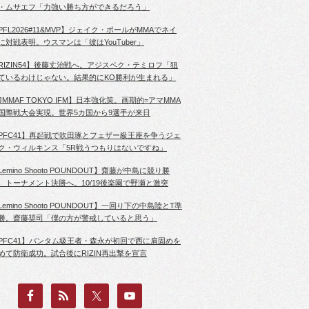
・ムサエフ「力強い勝ち方ができるだろう」
PFL2026#11&MVP】ジェイク・ポールがMMAでネイ
に対戦表明。ウスマンは「彼はYouTuber」
RIZIN54】後藤丈治戦へ。アジスベク・テミロフ「狙
ているわけじゃない。結果的にKO勝利が生まれる」
JMMAF TOKYO IFM】日本強化策。画期的=アマMMA
国際戦大会実現。世界5カ国から9選手が来日
PFC41】再起戦で吹田琢とフェザー級王座を争うジェ
ク・ウィルキンス「5R戦うつもりはないですね」
Lemino Shooto POUNDOUT】齋藤が中島に競り勝
、トーナメント決勝へ。10/19後楽園で野瀬と激突
Lemino Shooto POUNDOUT】一回り下の中島陸とT準
勝。齋藤奨司「僕の方が警戒していると思う」
PFC41】バンタム級王者・森永が初回で西に肩固めを
めて防衛成功。試合後にRIZIN再出撃を宣言