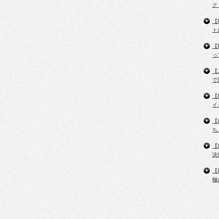
ク
【
ト
【
っ
【
で
【
イ
【
ち
【
決
【
極