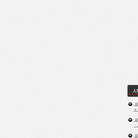
人
【
ス
【
「
【