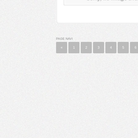
PAGE NAVI
«
1
2
3
4
5
6