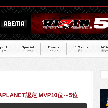
port
Special
Events
JJ Globo
J-C
レポート
スペシャル
イベント
柔術
国内M
MAPLANET認定 MVP10位～5位