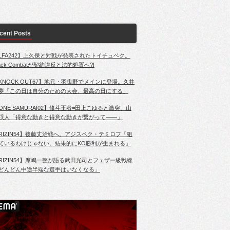
cent Posts
LFA242】上久保と対戦が発表されたトイチュベク。
lack Combatが契約違反と法的処置へ?!
KNOCK OUT67】地元・羽曳野でメインに登場。久井
夢「この日は自分のための大会、最高の日にする」
ONE SAMURAI02】修斗王者=田上こゆると激突、山
渓人「得意な動きと得意な動きが繋がって――」
RIZIN54】後藤丈治戦へ。アジスベク・テミロフ「狙
ているわけじゃない。結果的にKO勝利が生まれる」
RIZIN54】摩嶋一整が語る武田光司とフェザー級戦線
どんどん中途半端な選手はいなくなる」