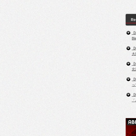
Re
【
B
【
大
【
北
【
っ
【
「