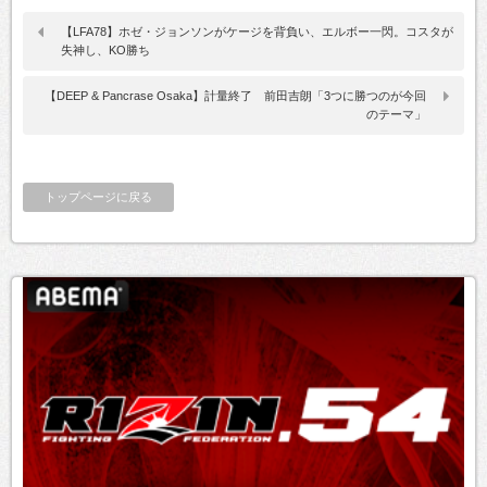
【LFA78】ホゼ・ジョンソンがケージを背負い、エルボー一閃。コスタが
失神し、KO勝ち
【DEEP & Pancrase Osaka】計量終了 前田吉朗「3つに勝つのが今回
のテーマ」
トップページに戻る