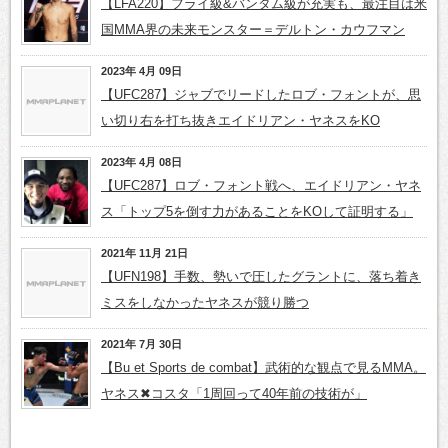
【LFA220】フライ級&バンタム級が充実も、最注目は米
国MMA界の未来モンスター＝デルトン・カウフマン
2023年 4月 09日
【UFC287】ジャブでリードしたロブ・フォントが、思
い切り右を打ち抜きエイドリアン・ヤネスをKO
2023年 4月 08日
【UFC287】ロブ・フォント戦へ、エイドリアン・ヤネ
ス「トップ5を倒す力があることをKOして証明する」
2021年 11月 21日
【UFN198】手数、勢いで圧したグラントに、落ち着き
ミスをしなかったヤネスが競り勝つ
2021年 7月 30日
【Bu et Sports de combat】武術的な観点で見るMMA。
ヤネス✖コスタ「1周回って40年前の技術が」