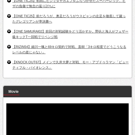
【ONE TIC25】初回にヒジでダヤカエフをふらつかせたスーパーレック、ヒ
ザの負傷で無念の返り討ちに
【ONE TIC25】前だろうが、奥足だろうがウスビャンの左足を徹底して蹴っ
たグレゴリアンが準決勝へ
【ONE SAMURAI02】前回の対戦経験をどう活かすか。野杁と海人がフェザー
級キックT一回戦でリベンジ戦
【RIZIN54】細川一颯と69キロ契約で対戦、直樹「3キロ程度でどうこうなる
レベルの差じゃない」
【KNOCK OUT67】メインで久井大夢と対戦、モー・アブドゥラマン「ビュー
ティフル・バイオレンス」
Movie