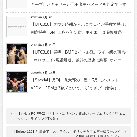
キープしたギャリーが元王者モハメッドを判定で下す
2025年 7月 20日
【UFC318】ダウン応酬からホロウェイが手数で勝り、
判定勝利=BMF王座を初防衛。ポイエーは現役引退へ
2025年 7月 19日
【UFC318】展望 BMFタイトル戦。ライト級の頂点へ
=ホロウェイ×現役引退、激闘の歴史に終幕=ポイエー
2025年 7月 02日
【Special】月刊、良太郎の一番：5月 モハメッド
×JDM「JDMは”強い”というより”うざい”（苦笑）」
【Invicta FC PR02】ベネットにリベンジ達成のマーヴェリックがフェニ
ックス・ライジングTを制す
【Bellator226】計量終了 ストラウス、ボリッチらフェザー級ワールド
GP出場8選手は滞りなくパス