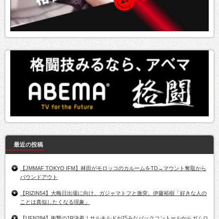
最近の投稿
【JMMAF TOKYO IFM】林田がモロッコのカルームをTD→マウント奪取から
パウンドアウト
【RIZIN54】大晦日出場に向け、ガジャマトフと激突。伊藤裕樹「好きな人の
ことは真似したくなる現象」
【UFN284】衝撃の1R決着！サルキルドが巧みなバックコントールからガムロ