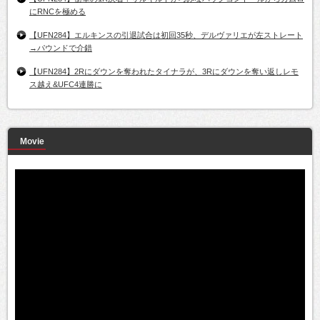
にRNCを極める
【UFN284】エルキンスの引退試合は初回35秒、デルヴァリエが左ストレート
→パウンドで介錯
【UFN284】2Rにダウンを奪われたタイナラが、3Rにダウンを奪い返しレモ
ス越え&UFC4連勝に
Movie