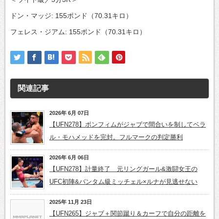
ドン・マッジ: 155ポンド（70.31キロ）
フェレス・ジアム: 155ポンド（70.31キロ）
関連記事
2026年 6月 07日
【UFN278】ボンフィムがジャブで間合いを制してベラ
ル・モハメッドを完封。フルマークの判定勝利
2026年 6月 06日
【UFN278】計量終了 元リングガール&激闘女王の
UFC初陣&バンタム級ミッチェル×ルナが見逃せない
2025年 11月 23日
【UFN265】ジャブ＋関節蹴り＆カーフで自分の距離を