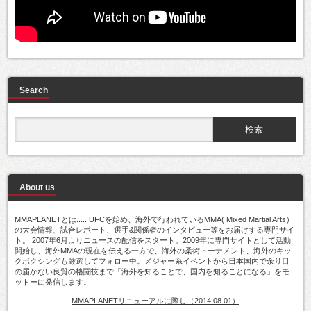
Search
About us
MMAPLANETとは..... UFCを始め、海外で行われているMMA( Mixed Martial Arts）
の大会情報、試合レポート、選手&関係者のインタビュー等をお届けする専門サイ
ト。 2007年6月よりニュースの配信をスタート。2009年に専門サイトとして活動
開始し、海外MMAの現在を伝える一方で、海外の柔術トーナメント、海外のキッ
クボクシングも厳選してフォロー中。メジャー系イベントから日本国内で余り目
の届かない良質の格闘技まで「海外を知ることで、国内を知ることになる」をモ
ットーに発信します。
MMAPLANETリニューアルに際し（2014.08.01）