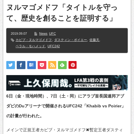
ヌルマゴメドフ「タイトルを守っ
て、歴史を創ることを証明する」
2019.09.07
News
UFC
カビブ・ヌルマゴメドフ
,
ダスティン・ポイエー
,
佐藤天
,
ベラル・モハメッド
,
UFC242
6日（金・現地時間）、7日（土・同）にアラブ首長国連邦アブ
ダビのDuアリーナで開催されるUFC242「Khabib vs Poirier」
の計量が行われた。
メインで正規王者カビブ・ヌルマゴメドフ✖暫定王者ダスティ