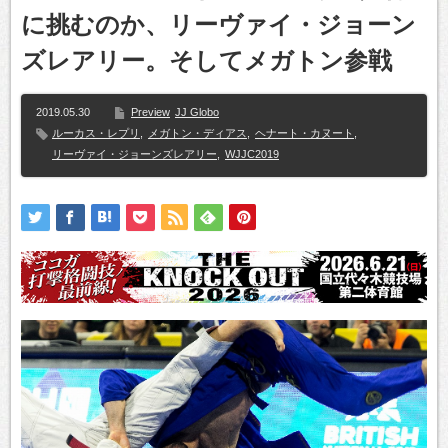
に挑むのか、リーヴァイ・ジョーン
ズレアリー。そしてメガトン参戦
2019.05.30
Preview
JJ Globo
ルーカス・レプリ
,
メガトン・ディアス
,
ヘナート・カヌート
,
リーヴァイ・ジョーンズレアリー
,
WJJC2019