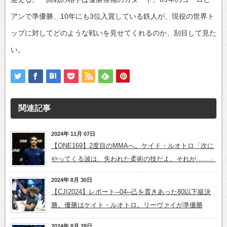
アンで準優勝、10年にも3位入賞している鉄人が、現役の世界ト
ップに対してどのような戦いを見せてくれるのか、刮目して見た
い。
関連記事
2024年 11月 07日
【ONE169】2度目のMMAへ。ケイド・ルオトロ「次に
やってくる波は、失われた柔術の技だよ。それが……」
2024年 8月 30日
【CJI2024】レポート─04─己を貫きあった80以下級決
勝。優勝はケイト・ルオトロ。リーヴァイが準優勝
2024年 8月 28日