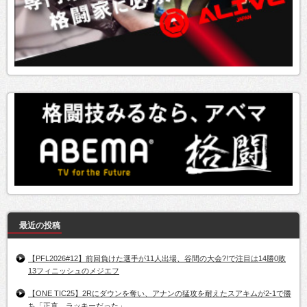
最近の投稿
【PFL2026#12】前回負けた選手が11人出場、谷間の大会?!で注目は14勝0敗
13フィニッシュのメジエフ
【ONE TIC25】2Rにダウンを奪い、アナンの猛攻を耐えたスアキムが2-1で勝
ち「正直、ラッキーだった」