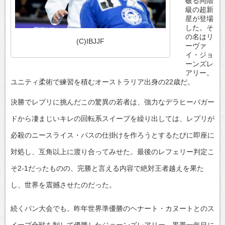
破る同階
級の超新
星が登場
した。そ
の名はリ
(C)IBJJF
ーヴァ
イ・ジョ
ーンズレ
アリー。
ユニティ柔術で練習を積むオーストラリア出身の22歳だ。
決勝でレプリに挑んだこの驚異の若者は、強力なデラヒーバガー
ドから凄まじいキレの回転系スイープを繰り出しては、レプリが
必殺のニースライス・パスの仕掛けを作ろうとするたびに即座に
対処し、互角以上に渡り合ってみせた。最後のレフェリー判定こ
そ2-1だったものの、完勝と言える内容で絶対王者越えを果た
し、世界を震撼させたのだった。
続くパン大会でも。昨年世界準優勝のヘナート・カヌートとのス