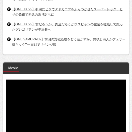
【ONE TIC25】初回にヒジでダヤカエフをふらつかせたスーパーレック、ヒ
ザの負傷で無念の返り討ちに
【ONE TIC25】前だろうが、奥足だろうがウスビャンの左足を徹底して蹴っ
たグレゴリアンが準決勝へ
【ONE SAMURAI02】前回の対戦経験をどう活かすか。野杁と海人がフェザー
級キックT一回戦でリベンジ戦
Movie