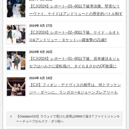
【CJI2024】レポート─03─80以下級準決勝。堅実なリ
ーヴァイ、ケイドはアンドリューとの歴史的バトル制す
2024年 8月 27日
【CJI2024】レポート─02─80以下級、ケイド・ルオト
ロ&アンドリュー・タケット──躍進撃の21歳!!
2024年 8月 26日
【CJI2024】レポート─01─80以下級、岩本健汰＆ジェ
セフはハルクに逆転負け。タイもまさかのQF敗退に
2024年 6月 19日
【CJI】フィオン・デイヴィスの相手は、何とマッケン
ジー・ダーンに。ランガカー&ジョーンズレアリーも
【Gladiator010】ラウェイで受けた屈辱はMMAで返す? ファイトジャンキ
ー＝チョープがルクク・ダリ戦へ