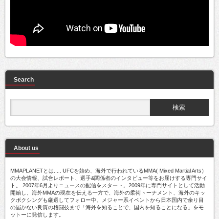
Search
About us
MMAPLANETとは..... UFCを始め、海外で行われているMMA( Mixed Martial Arts）
の大会情報、試合レポート、選手&関係者のインタビュー等をお届けする専門サイ
ト。 2007年6月よりニュースの配信をスタート。2009年に専門サイトとして活動
開始し、海外MMAの現在を伝える一方で、海外の柔術トーナメント、海外のキッ
クボクシングも厳選してフォロー中。メジャー系イベントから日本国内で余り目
の届かない良質の格闘技まで「海外を知ることで、国内を知ることになる」をモ
ットーに発信します。