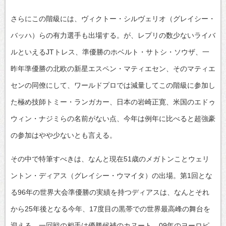
さらにこの階級には、ヴィクトー・シルヴェリオ（グレイシー・
バッハ）らの有力選手も出場する。が、レプリの数少ないライバ
ルといえるJTトレス、準優勝のホベルト・サトシ・ソウザ、一
昨年準優勝の北欧の新星エスペン・マティエセン、そのマティエ
センの同僚にして、ワールドプロでは減量してこの階級に参加し
た極め技師トミー・ランガカー、日本の岩崎正寛、米国のエドゥ
ウィン・ナジミらの名前がない点、今年は例年に比べると超強豪
の参加はやや少ないとも言える。
その中で特筆すべきは、なんと現在51歳のメガトンことウェリ
ントン・ディアス（グレイシー・ウマイタ）の出場。第1回とな
る96年の世界大会準優勝の実績を持つディアスは、なんとそれ
から25年後となる今年、17度目の黒帯での世界最高峰の舞台を
迎える。一回戦の相手は優勝候補のカヌート。09年のヨーロピ