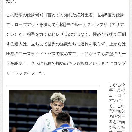
たい。
この階級の優勝候補は言わずと知れた絶対王者、世界5度の優勝
でクローズアウトを挟んで4連覇中のルーカス・レプリ（アリア
ンシ）だ。相手を力でねじ伏せるのではなく、極めた技術で圧倒
する達人は、立ち技で世界の強豪たちに遅れを取らず、上からは
圧巻のニースライド・パスで攻め立て、下になっても鉄壁のガー
ドを駆使し、さらに各種の極めのキレも抜群というまさにコンプ
リートファイターだ。
しかし今
年１月の
ヨーロピ
アンに
て、この
完全無欠
の絶対王
者を正面
から打ち