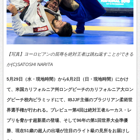
【写真】ヨーロピアンの屈辱を絶対王者は跳ね返すことができる
か(C)SATOSHI NARITA
5月29日（水・現地時間）から6月2日（日・現地時間）にかけ
て、米国カリフォルニア州ロングビーチのカリフォルニア大ロン
グビーチ校内ピラミッドにて、IBJJF主催のブラジリアン柔術世
界選手権が行われる。プレビュー第4回は絶対王者ルーカス・レ
プリを脅かす超新星の登場、そして96年の第1回世界大会準優
勝、現在51歳の超人の出場が注目のライト級の見所をお届けし