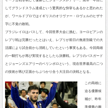
イープ合戦を制して優勝したジョーンズレアリー。黒帯一年目に
してグランドスラム達成という驚異的な快挙もあるかと思われた
が、ワールドプロではイギリスのオリヴァー・ロヴェルのヒザ十
字に不覚の敗戦。
ブラジレイロはパスして、今回世界大会に挑む。ヨーロピアンの
レプリ戦は完勝だったとはいえ、レプリが前日の無差別級での大
活躍により試合前から消耗していたという事実もある。今回両雄
の一騎打ちが再び実現するとしたら決勝戦。レプリのパスガード
とジョーンズエアリーのベリンボロという、現在世界最高の二つ
の技術が再び正面からぶつかり合う大注目の決戦となる。
この両雄に
迫る優勝候
補が、昨年
準優勝の腕