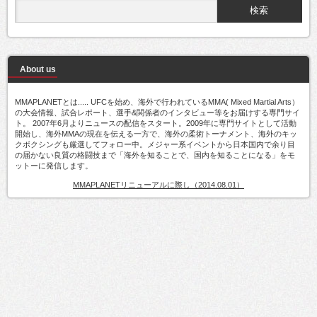
About us
MMAPLANETとは..... UFCを始め、海外で行われているMMA( Mixed Martial Arts）
の大会情報、試合レポート、選手&関係者のインタビュー等をお届けする専門サイ
ト。 2007年6月よりニュースの配信をスタート。2009年に専門サイトとして活動
開始し、海外MMAの現在を伝える一方で、海外の柔術トーナメント、海外のキッ
クボクシングも厳選してフォロー中。メジャー系イベントから日本国内で余り目
の届かない良質の格闘技まで「海外を知ることで、国内を知ることになる」をモ
ットーに発信します。
MMAPLANETリニューアルに際し（2014.08.01）