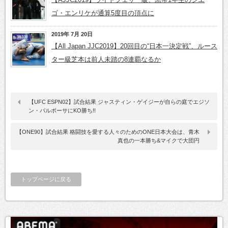
ゴ・エンリケが通算5度目の頂点に
2019年 7月 20日
【All Japan JJC2019】20回目の“日本一決定戦”、ルース
ター級芝本は前人未踏の8連覇なるか
【UFC ESPN02】試合結果 ジャスティン・ゲイジーが自らの庭でエジソ
ン・バルボーサにKO勝ち!!
【ONE90】試合結果 格闘技を愛する人々のためのONE日本大会は、青木
真也の一本勝ち&マイクで大団円
トップページに戻る