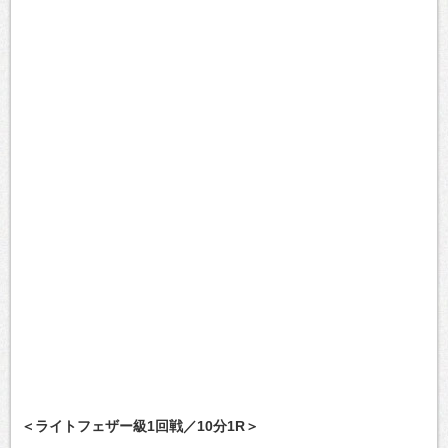
＜ライトフェザー級1回戦／10分1R＞