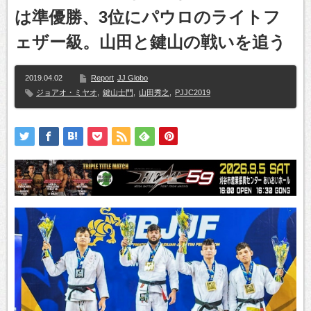
は準優勝、3位にパウロのライトフ
ェザー級。山田と鍵山の戦いを追う
2019.04.02
Report
JJ Globo
ジョアオ・ミヤオ
,
鍵山士門
,
山田秀之
,
PJJC2019