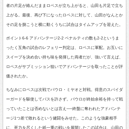
者の片足が絡んだままロペスが立ち上がると、山田も片足で立ち
上がる。最後、再び下になったロペスに対して、山田がなんとか
その足を捌こうと横に動くうちに試合はタイムアップを迎えた。
ポイント6-6 アドバンテージ2-2 ペナルティの数も2-2というま
ったく互角の試合のレフェリー判定は、ロペスに軍配。お互いに
スイープを決め合い持ち味を発揮した両者だが、強いて言えば、
ロペスがサブミッション狙いでアドバンテージを取ったことが評
価されたか。
ちなみにロペスは次戦でパウロ・ミヤオと対戦。得意のスパイダ
ーガードを駆使してパスを許さず。パウロが終始余裕を持って戦
っていたことは否めないとは言え──終盤に奪われたアドバンテ
ージ1つ差で敗れるという健闘をみせた。このような強豪相手
に、死力を尽くした紙一重の戦いを展開したこの試合は、山田の