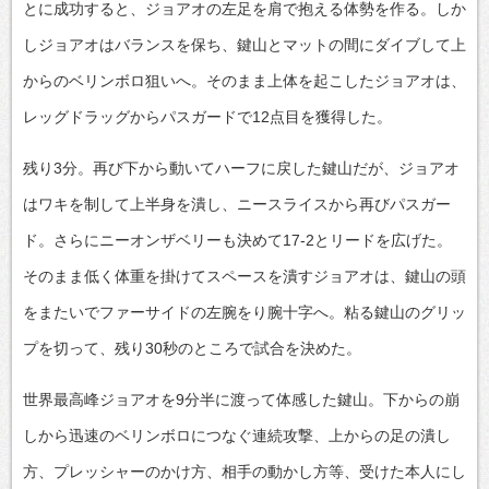
とに成功すると、ジョアオの左足を肩で抱える体勢を作る。しか
しジョアオはバランスを保ち、鍵山とマットの間にダイブして上
からのベリンボロ狙いへ。そのまま上体を起こしたジョアオは、
レッグドラッグからパスガードで12点目を獲得した。
残り3分。再び下から動いてハーフに戻した鍵山だが、ジョアオ
はワキを制して上半身を潰し、ニースライスから再びパスガー
ド。さらにニーオンザベリーも決めて17-2とリードを広げた。
そのまま低く体重を掛けてスペースを潰すジョアオは、鍵山の頭
をまたいでファーサイドの左腕をり腕十字へ。粘る鍵山のグリッ
プを切って、残り30秒のところで試合を決めた。
世界最高峰ジョアオを9分半に渡って体感した鍵山。下からの崩
しから迅速のベリンボロにつなぐ連続攻撃、上からの足の潰し
方、プレッシャーのかけ方、相手の動かし方等、受けた本人にし