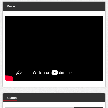
Movie
Search