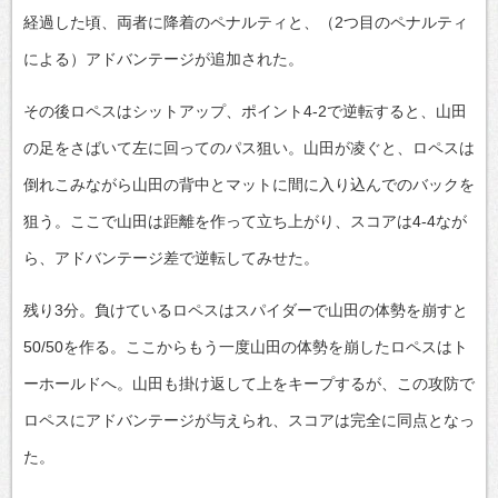
経過した頃、両者に降着のペナルティと、（2つ目のペナルティ
による）アドバンテージが追加された。
その後ロペスはシットアップ、ポイント4-2で逆転すると、山田
の足をさばいて左に回ってのパス狙い。山田が凌ぐと、ロペスは
倒れこみながら山田の背中とマットに間に入り込んでのバックを
狙う。ここで山田は距離を作って立ち上がり、スコアは4-4なが
ら、アドバンテージ差で逆転してみせた。
残り3分。負けているロペスはスパイダーで山田の体勢を崩すと
50/50を作る。ここからもう一度山田の体勢を崩したロペスはト
ーホールドへ。山田も掛け返して上をキープするが、この攻防で
ロペスにアドバンテージが与えられ、スコアは完全に同点となっ
た。