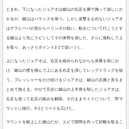
とまれ、下になったジョアオは鍵山の右足を腕で掬って崩しにか
かるが、鍵山はバランスを保つ。しかし攻撃を止めないジョアオ
はデラヒーバの形からベリンボロ狙い。動きについて行こうとす
る鍵山より先にスピンしてその体勢を崩した、さらに後転して上
を取り、あっさりポイント2-2で追いつく。
上になったジョアオは、右足を絡められながらも体重を前にか
け、鍵山の襟を掴んで上にある右足を潰してレッグドラッグを狙
う。プレッシャーをかけ続けるジョアオは、鍵山の左腕と首をま
とめて抱える。やがて完全に鍵山の上半身を制したジョアオは、
左足も使って右足の絡みを解除。そのままサイドについて、即マ
ウントに移行。9-2とリードを広げた。
マウントを献上した鍵山だが、エビで隙間を作って距離を取るこ