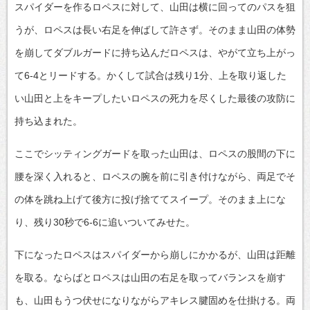
スパイダーを作るロペスに対して、山田は横に回ってのパスを狙
うが、ロペスは長い右足を伸ばして許さず。そのまま山田の体勢
を崩してダブルガードに持ち込んだロペスは、やがて立ち上がっ
て6-4とリードする。かくして試合は残り1分、上を取り返した
い山田と上をキープしたいロペスの死力を尽くした最後の攻防に
持ち込まれた。
ここでシッティングガードを取った山田は、ロペスの股間の下に
腰を深く入れると、ロペスの腕を前に引き付けながら、両足でそ
の体を跳ね上げて後方に投げ捨ててスイープ。そのまま上にな
り、残り30秒で6-6に追いついてみせた。
下になったロペスはスパイダーから崩しにかかるが、山田は距離
を取る。ならばとロペスは山田の右足を取ってバランスを崩す
も、山田もうつ伏せになりながらアキレス腱固めを仕掛ける。両