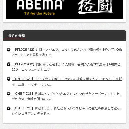
最近の投稿
【PFL2026#12】注目のメジエフ、ゴルソフの左ハイで倒れ僅か59秒でTKO負
け=キャリア初黒星を喫する
【PFL2026#12】前回負けた選手が11人出場、谷間の大会?!で注目は14勝0敗
13フィニッシュのメジエフ
【ONE TIC25】2Rにダウンを奪い、アナンの猛攻を耐えたスアキムが2-1で勝
ち「正直、ラッキーだった」
【ONE TIC25】初回にヒジでダヤカエフをふらつかせたスーパーレック、ヒ
ザの負傷で無念の返り討ちに
【ONE TIC25】前だろうが、奥足だろうがウスビャンの左足を徹底して蹴っ
たグレゴリアンが準決勝へ