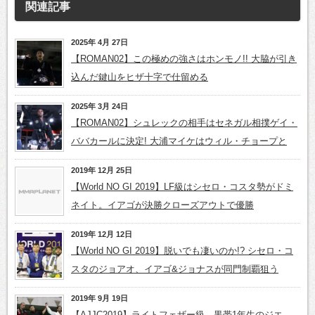
関連記事
2025年 4月 27日
【ROMAN02】この極めの強さはホンモノ!! 大脇が引き
込んだ鍵山をヒザ十字で仕留める
2025年 3月 24日
【ROMAN02】シュレックの相手はセネガル相撲ゲイ・
ババカールに決定! 大浦マイケはウィル・チョープと
2019年 12月 25日
【World NO GI 2019】LF級はシセロ・コスタ勢がドミ
ネイト。イアゴが決勝クローズアウトで優勝
2019年 12月 12日
【World NO GI 2019】脱いでも凄いのか!? シセロ・コ
スタのジョアオ、イアゴ&ジョナスが同門制覇狙う
2019年 9月 19日
【AJJC2019】ライトフェザー級、黒帯1年生のジエ