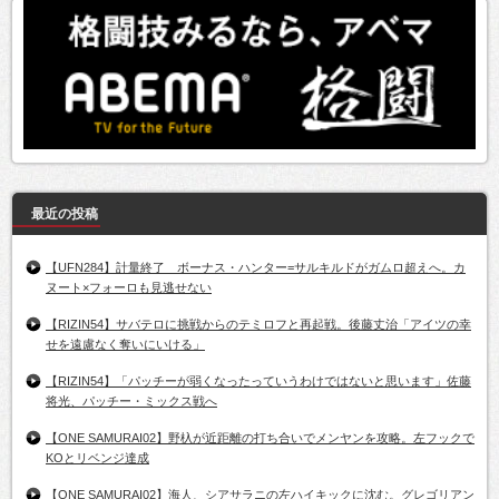
最近の投稿
【UFN284】計量終了 ボーナス・ハンター=サルキルドがガムロ超えへ。カ
ヌート×フォーロも見逃せない
【RIZIN54】サバテロに挑戦からのテミロフと再起戦。後藤丈治「アイツの幸
せを遠慮なく奪いにいける」
【RIZIN54】「パッチーが弱くなったっていうわけではないと思います」佐藤
将光、パッチー・ミックス戦へ
【ONE SAMURAI02】野杁が近距離の打ち合いでメンヤンを攻略。左フックで
KOとリベンジ達成
【ONE SAMURAI02】海人、シアサラニの左ハイキックに沈む。グレゴリアン