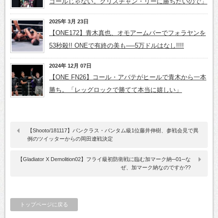
ゴールじゃない。クリスチャン・リーに勝ちたいので」
2025年 3月 23日
【ONE172】青木真也、オモアームバーでフォラヤンを
53秒殺!! ONEで有終の美も──5万ドルはなし!!!!
2024年 12月 07日
【ONE FN26】コール・アバテがヒールで青木から一本
勝ち。「レッグロックで勝てて本当に嬉しい」
【Shooto/181117】パンクラス・バンタム級1位藤井伸樹、参戦会見で異
例のツイッターからの岡田遼戦決定
【Gladiator X Demolition02】フライ級初防衛戦に臨む加マーク納─01─な
ぜ、加マーク納なのですか??
トップページに戻る