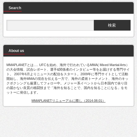
Search
About us
MMAPLANETとは..... UFCを始め、海外で行われているMMA( Mixed Martial Arts）
の大会情報、試合レポート、選手&関係者のインタビュー等をお届けする専門サイ
ト。 2007年6月よりニュースの配信をスタート。2009年に専門サイトとして活動
開始し、海外MMAの現在を伝える一方で、海外の柔術トーナメント、海外のキッ
クボクシングも厳選してフォロー中。メジャー系イベントから日本国内で余り目
の届かない良質の格闘技まで「海外を知ることで、国内を知ることになる」をモ
ットーに発信します。
MMAPLANETリニューアルに際し（2014.08.01）