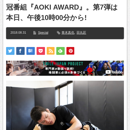
冠番組『AOKI AWARD』。第7弾は
本日、午後10時00分から!
2018.08.31
Special
青木真也
,
田丸匠