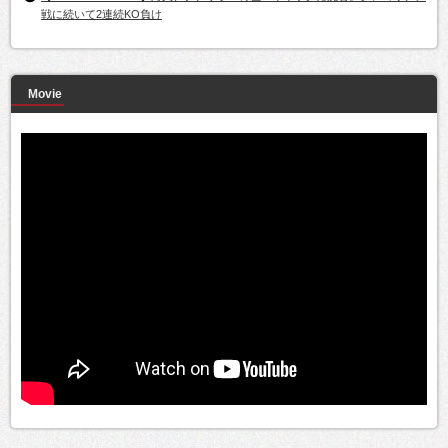
戦に続いて2連続KO負け
Movie