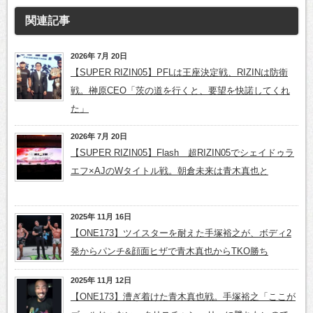
関連記事
2026年 7月 20日
【SUPER RIZIN05】PFLは王座決定戦、RIZINは防衛
戦。榊原CEO「茨の道を行くと、要望を快諾してくれ
た」
2026年 7月 20日
【SUPER RIZIN05】Flash 超RIZIN05でシェイドゥラ
エフ×AJのWタイトル戦。朝倉未来は青木真也と
2025年 11月 16日
【ONE173】ツイスターを耐えた手塚裕之が、ボディ2
発からパンチ&顔面ヒザで青木真也からTKO勝ち
2025年 11月 12日
【ONE173】漕ぎ着けた青木真也戦。手塚裕之「ここが