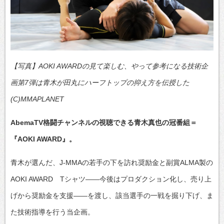
【写真】AOKI AWARDの見て楽しむ、やって参考になる技術企
画第7弾は青木が田丸にハーフトップの抑え方を伝授した
(C)MMAPLANET
AbemaTV格闘チャンネルの視聴できる青木真也の冠番組＝
『AOKI AWARD』。
青木が選んだ、J-MMAの若手の下を訪れ奨励金と副賞ALMA製の
AOKI AWARD Tシャツ――今後はプロダクション化し、売り上
げから奨励金を支援――を渡し、該当選手の一戦を掘り下げ、ま
た技術指導を行う当企画。