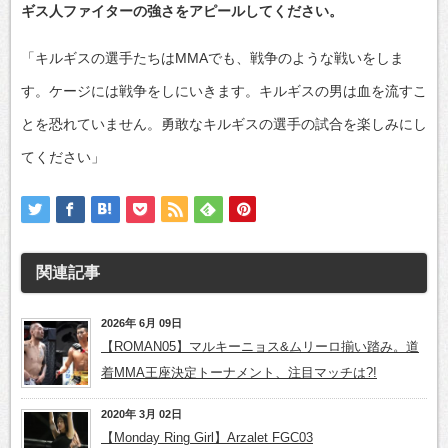
ギス人ファイターの強さをアピールしてください。
「キルギスの選手たちはMMAでも、戦争のような戦いをしま
す。ケージには戦争をしにいきます。キルギスの男は血を流すこ
とを恐れていません。勇敢なキルギスの選手の試合を楽しみにし
てください」
関連記事
2026年 6月 09日
【ROMAN05】マルキーニョス&ムリーロ揃い踏み。道
着MMA王座決定トーナメント、注目マッチは?!
2020年 3月 02日
【Monday Ring Girl】Arzalet FGC03