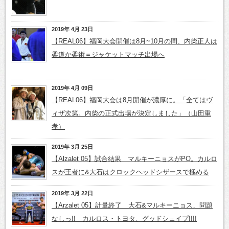
2019年 4月 23日
【REAL06】福岡大会開催は8月~10月の間、内柴正人は
柔道か柔術＝ジャケットマッチ出場へ
2019年 4月 09日
【REAL06】福岡大会は8月開催が濃厚に。「全てはヴ
ィザ次第。内柴の正式出場が決定しました」（山田重
孝）
2019年 3月 25日
【Alzalet 05】試合結果 マルキーニョスがPO。カルロ
スが王者に&大石はクロックヘッドシザースで極める
2019年 3月 22日
【Arzalet 05】計量終了 大石&マルキーニョス、問題
なしっ!! カルロス・トヨタ、グッドシェイプ!!!!