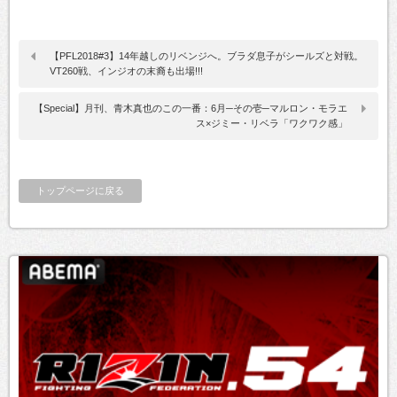
【PFL2018#3】14年越しのリベンジへ。ブラダ息子がシールズと対戦。
VT260戦、インジオの末裔も出場!!!
【Special】月刊、青木真也のこの一番：6月─その壱─マルロン・モラエ
ス×ジミー・リベラ「ワクワク感」
トップページに戻る