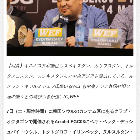
【写真】キルギス共和国はウズベキスタン、カザフスタン、トル
クメニスタン、タジキスタンらと中央アジアを形成している。ル
スラン・キジルミシェフ氏率いるWEFも中央アジア各国や旧ソ
連の国々との結びつきが強い(C)WEF
7日（土・現地時間）に韓国ソウルのカンナム区にあるクラブ・
オクタゴンで開催されるArzalet FGC03にベキトベック・デュシ
ュバイ・ウウル、トクトグロフ・イリンベック、ヌルスルタン・