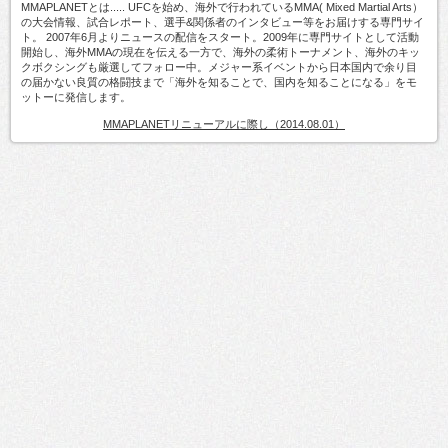
MMAPLANETとは..... UFCを始め、海外で行われているMMA( Mixed Martial Arts）
の大会情報、試合レポート、選手&関係者のインタビュー等をお届けする専門サイ
ト。 2007年6月よりニュースの配信をスタート。2009年に専門サイトとして活動
開始し、海外MMAの現在を伝える一方で、海外の柔術トーナメント、海外のキッ
クボクシングも厳選してフォロー中。メジャー系イベントから日本国内で余り目
の届かない良質の格闘技まで「海外を知ることで、国内を知ることになる」をモ
ットーに発信します。
MMAPLANETリニューアルに際し（2014.08.01）