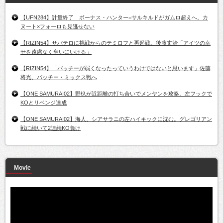
【UFN284】計量終了 ボーナス・ハンター=サルキルドがガムロ超えへ。カ
ヌート×フォーロも見逃せない
【RIZIN54】サバテロに挑戦からのテミロフと再起戦。後藤丈治「アイツの幸
せを遠慮なく奪いにいける」
【RIZIN54】「パッチーが弱くなったっていうわけではないと思います」佐藤
将光、パッチー・ミックス戦へ
【ONE SAMURAI02】野杁が近距離の打ち合いでメンヤンを攻略。左フックで
KOとリベンジ達成
【ONE SAMURAI02】海人、シアサラニの左ハイキックに沈む。グレゴリアン
戦に続いて2連続KO負け
Movie