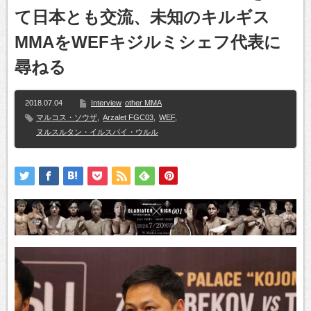
て日本とも交流、未知のキルギス
MMAをWEFキジルミシェフ代表に
尋ねる
2018.07.04
Interview
other MMA
マルコス・ソウザ
,
Arzalet FGC03
,
WEF
,
ヌルスルタン・イルスバイ・ウルル