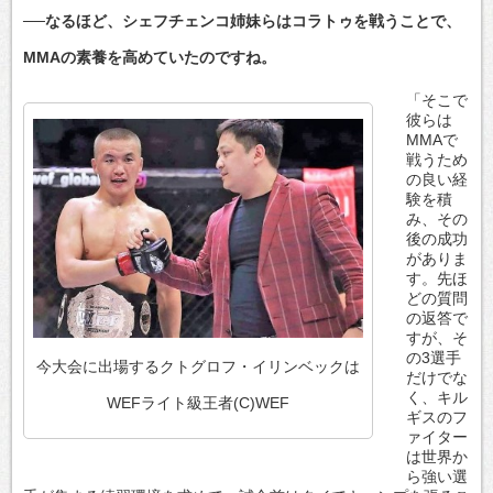
──なるほど、シェフチェンコ姉妹らはコラトゥを戦うことで、
MMAの素養を高めていたのですね。
「そこで
彼らは
MMAで
戦うため
の良い経
験を積
み、その
後の成功
がありま
す。先ほ
どの質問
の返答で
すが、そ
の3選手
今大会に出場するクトグロフ・イリンベックは
だけでな
く、キル
WEFライト級王者(C)WEF
ギスのフ
ァイター
は世界か
ら強い選