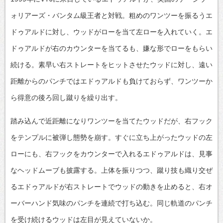
ォリアーズ・バンタム級王者と対戦。粗めのワンツーを振るうエ
ドゥアルドに対し、ウッドがローを当て左ローを入れていく。エ
ドゥアルドが右のカウンターを当てるも、嫌な形でローをもらい
続ける。素早い右ストレートをヒットさせたウッドに対し、遠い
距離からのパンチではエドゥアルドも負けておらず、ワンツーか
ら得意の後ろ回し蹴りを繰り出す。
踏み込んで近距離になりワンツーを当てたウッドだが、右フック
をテンプルに被弾し態勢を崩す。すぐに立ち上がったウッドの左
ローにも、右フックをカウンターで入れるエドゥアルドは、見事
なヘッドムーブも披露する。上体を振りつつ、蹴り技も織り交ぜ
るエドゥアルドが右ストレートでウッドの動きを止めると、右オ
ーバーハンド気味のパンチを連続で打ち込む。同じ軌道のパンチ
を受け続けるウッドは左目が見えていないか。