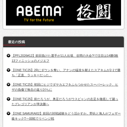
最近の投稿
【PFL2026#12】前回負けた選手が11人出場、谷間の大会?!で注目は14勝0敗
13フィニッシュのメジエフ
【ONE TIC25】2Rにダウンを奪い、アナンの猛攻を耐えたスアキムが2-1で勝
ち「正直、ラッキーだった」
【ONE TIC25】初回にヒジでダヤカエフをふらつかせたスーパーレック、ヒ
ザの負傷で無念の返り討ちに
【ONE TIC25】前だろうが、奥足だろうがウスビャンの左足を徹底して蹴っ
たグレゴリアンが準決勝へ
【ONE SAMURAI02】前回の対戦経験をどう活かすか。野杁と海人がフェザー
級キックT一回戦でリベンジ戦