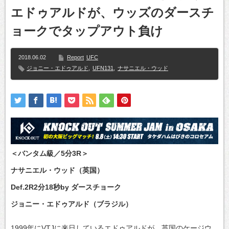
エドゥアルドが、ウッズのダースチ
ョークでタップアウト負け
2018.06.02
Report
UFC
ジョニー・エドゥアルド
,
UFN131
,
ナサニエル・ウッド
＜バンタム級／5分3R＞
ナサニエル・ウッド（英国）
Def.2R2分18秒by ダースチョーク
ジョニー・エドゥアルド（ブラジル）
1999年にVTJに来日しているエドゥアルドが、英国のケージウ