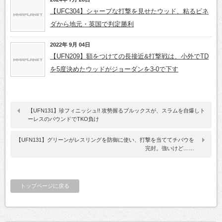
【UFC304】シャープな打撃を見せたウッド、粘るピネ
ダから地元・英国で判定勝利
2022年 9月 04日
【UFN209】額をつけての長接近&打撃戦は、小外でTD
を5度決めたウッドがジョーダンを3-0で下す
【UFN131】珍フィニッシュ!! 攻勢握るブルックスが、スラムを自爆しト
ーレスのパウンドでTKO負け
【UFN131】グリーンがレスリングを防御に使い、打撃を当ててチバウを
完封。強いけど……
トップページに戻る