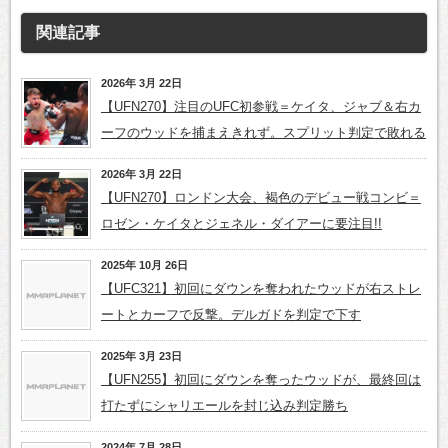
関連記事
2026年 3月 22日
【UFN270】注目のUFC初参戦＝ケイタ、ジャブ＆右カ
ーフのウッドを捕まえきれず。スプリット判定で敗れる
2026年 3月 22日
【UFN270】ロンドン大会、褐色のデビュー戦コンビ＝
ロゼン・ケイタとジェネル・ダイアーに要注目!!
2025年 10月 26日
【UFC321】初回にダウンを奪われたウッドが右ストレ
ートとカーフで反撃。デルガドを判定で下す
2025年 3月 23日
【UFN255】初回にダウンを奪ったウッドが、最終回は
打たずにシャリエールを封じ込み判定勝ち
2024年 7月 28日