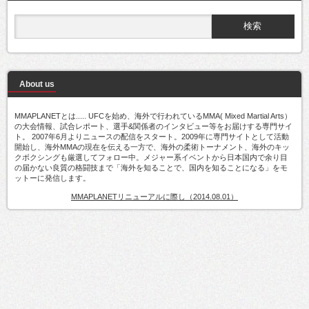
About us
MMAPLANETとは..... UFCを始め、海外で行われているMMA( Mixed Martial Arts）
の大会情報、試合レポート、選手&関係者のインタビュー等をお届けする専門サイ
ト。 2007年6月よりニュースの配信をスタート。2009年に専門サイトとして活動
開始し、海外MMAの現在を伝える一方で、海外の柔術トーナメント、海外のキッ
クボクシングも厳選してフォロー中。メジャー系イベントから日本国内で余り目
の届かない良質の格闘技まで「海外を知ることで、国内を知ることになる」をモ
ットーに発信します。
MMAPLANETリニューアルに際し（2014.08.01）