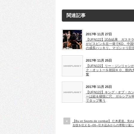
関連記事
2017年 11月 27日
【UFN122】試合結果 ガステ
がビスピンを左一発でKO、中国
の成長ハッキリ。マゴシャリ巨
2017年 11月 25日
【UFN122】リー・ジンリャン
ク・オットーを初回ＫＯ、館内
奮
2017年 11月 25日
【UFN122】キング・オブ・カ
ーは組＆寝技に穴、ガルシアがR
でタップ奪う
【Bu et Sports de combat】 仁木柔道。
る技を伝える─06─引き込みからの帯取り返し