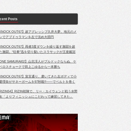
cent Posts
KNOCK OUT67】超アグレッシブ久井大夢。地元のメ
ンでアブドゥラマンを左で沈め大団円
KNOCK OUT67】両者3度ダウンを繰り返す激闘を超
た激闘。“狂拳”迅を切り裂いたスラサックが王座戴冠
ONE SAMURAI02】山北渓人がブルドックならぬ、ケ
ベロスチョークで田上こゆるから一本勝ち
KNOCK OUT67】宣言通り、磨いてきた左ボディで小
愛理奈がサネーガームを97秒殺!!――でベルトを巻く
RIZIN54】RIZIN初陣で、リー・カイウェンと戦う水野
太「よりフィニッシュにこだわって練習してきた」