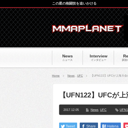
この星の格闘技を追いかける
News
Interview
Re
ニュース
インタビュー
試合
Home
News
,
UFC
【UFN122】UFCが上海
【UFN122】UFC
2017.12.05
News
UFC
UFN1
Tweet
Share
Hatena