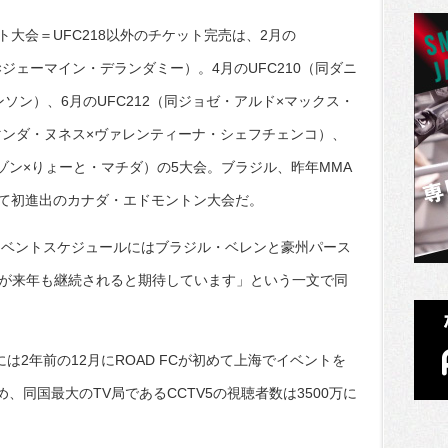
大会＝UFC218以外のチケット完売は、2月の
×ジェーマイン・デランダミー）。4月のUFC210（同ダニ
ソン）、6月のUFC212（同ジョゼ・アルド×マックス・
アマンダ・ヌネス×ヴァレンティーナ・シェフチェンコ）、
ンゾン×りょーと・マチダ）の5大会。ブラジル、昨年MMA
て初進出のカナダ・エドモントン大会だ。
のイベントスケジュールにはブラジル・ベレンと豪州パース
展が来年も継続されると期待しています」という一文で同
は2年前の12月にROAD FCが初めて上海でイベントを
め、同国最大のTV局であるCCTV5の視聴者数は3500万に