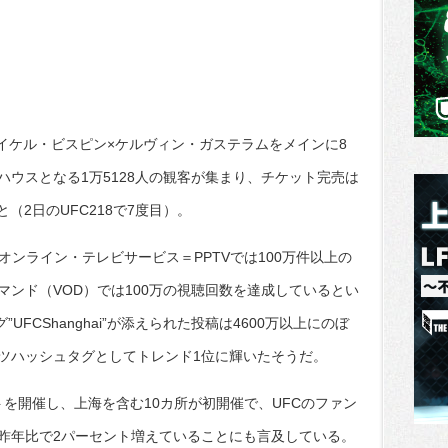
はマイケル・ビスピン×ケルヴィン・ガステラムをメインに8
ウスとなる1万5128人の観客が集まり、チケット完売は
と（2日のUFC218で7度目）。
オンライン・テレビサービス＝PPTVでは100万件以上の
ンド（VOD）では100万の視聴回数を達成しているとい
UFCShanghai”が添えられた投稿は4600万以上にのぼ
ツハッシュタグとしてトレンド1位に輝いたそうだ。
ントを開催し、上海を含む10カ所が初開催で、UFCのファン
大、昨年比で2パーセント増えていることにも言及している。