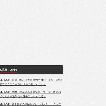
気記事 TOP10
RIZIN54】細川一颯と69キロ契約で対戦、直樹「3キロ
度でどうこうなるレベルの差じゃない」
RIZIN54】摩嶋一整が語る武田光司とフェザー級戦線
どんどん中途半端な選手はいなくなる」
RIZIN54】捲土重来の佐藤将光戦、パッチー・ミック