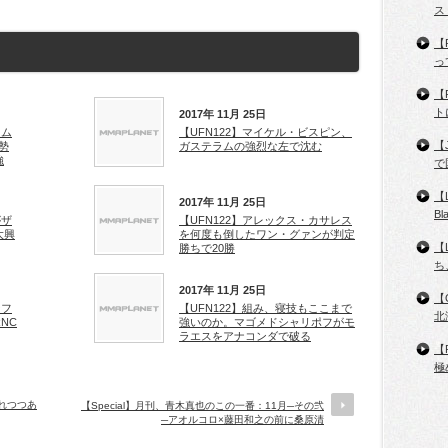
ス
【
っ
【
ト
2017年 11月 25日
ラム
【UFN122】マイケル・ビスピン、
【
勢
ガステラムの強烈な左で沈む
強
で
【
2017年 11月 25日
B
がザ
【UFN122】アレックス・カサレス
大興
を何度も倒したワン・グァンが判定
【
勝ちで20勝
ち
2017年 11月 25日
【
ンフ
【UFN122】組み、寝技もここまで
北
NC
強いのか。マゴメドシャリポフがモ
ラエスをアナコンダで破る
【
極
失われつつあ
【Special】月刊、青木真也のこの一番：11月─その弐
─アオルコロ×藤田和之の前に桑原清