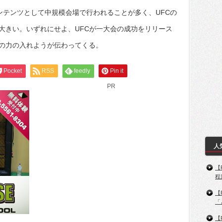
ンテンツとして中規模会場で行われることが多く、UFCの
大きい。いずれにせよ、UFCが一大会の成功をリリース
の力の入れようが伝わってくる。
Pocket
RSS
feedly
Pin it
PR
人
【
程
【
「
【