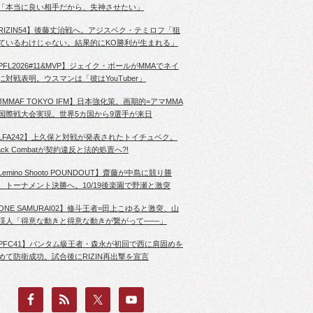
「本当に良い相手だから、失神させたい」
RIZIN54】後藤丈治戦へ。アジスベク・テミロフ「狙
ているわけじゃない。結果的にKO勝利が生まれる」
PFL2026#11&MVP】ジェイク・ポールがMMAでネイ
に対戦表明。ウスマンは「彼はYouTuber」
JMMAF TOKYO IFM】日本強化策。画期的=アマMMA
国際戦大会実現。世界5カ国から9選手が来日
LFA242】上久保と対戦が発表されたトイチュベク。
lack Combatが契約違反と法的処置へ?!
Lemino Shooto POUNDOUT】齋藤が中島に競り勝
、トーナメント決勝へ。10/19後楽園で野瀬と激突
ONE SAMURAI02】修斗王者=田上こゆると激突、山
渓人「得意な動きと得意な動きが繋がって――」
PFC41】バンタム級王者・森永が初回で西に肩固めを
めて防衛成功。試合後にRIZIN再出撃を宣言