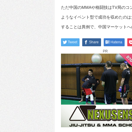
ただ中国のMMAや格闘技はTV局のコ
ようなイベント型で成功を収めたのは
することは異例で、中国マーケットへ
Tweet
Share
Hatena
PR