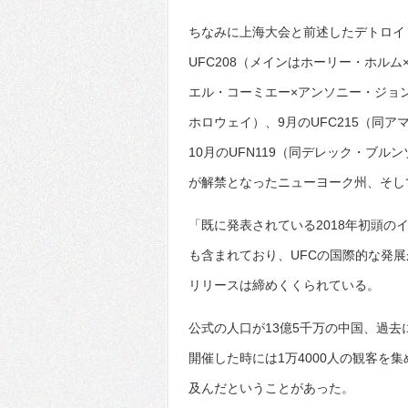
ちなみに上海大会と前述したデトロイト
UFC208（メインはホーリー・ホルム
エル・コーミエー×アンソニー・ジョン
ホロウェイ）、9月のUFC215（同
10月のUFN119（同デレック・ブル
が解禁となったニューヨーク州、そし
「既に発表されている2018年初頭
も含まれており、UFCの国際的な発
リリースは締めくくられている。
公式の人口が13億5千万の中国、過去に
開催した時には1万4000人の観客を集
及んだということがあった。