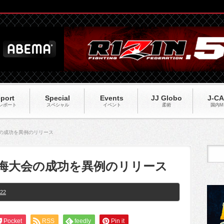
port
Special
Events
JJ Globo
J-C
レポート
スペシャル
イベント
柔術
国内M
大会の成功を異例のリリース
が上海大会の成功を異例のリリース
22
Pocket
RSS
feedly
Pin it