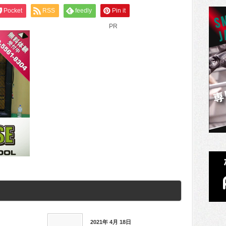
Pocket
RSS
feedly
Pin it
PR
2021年 4月 18日