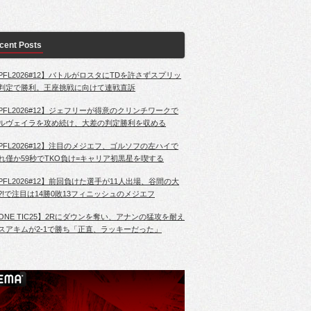
cent Posts
PFL2026#12】バトルがロスタにTDを許さずスプリッ
判定で勝利。王座挑戦に向けて連戦直訴
PFL2026#12】ジェフリーが得意のクリンチワークで
ルヴェイラを攻め続け、大差の判定勝利を収める
PFL2026#12】注目のメジエフ、ゴルソフの左ハイで
れ僅か59秒でTKO負け=キャリア初黒星を喫する
PFL2026#12】前回負けた選手が11人出場、谷間の大
?!で注目は14勝0敗13フィニッシュのメジエフ
ONE TIC25】2Rにダウンを奪い、アナンの猛攻を耐え
スアキムが2-1で勝ち「正直、ラッキーだった」