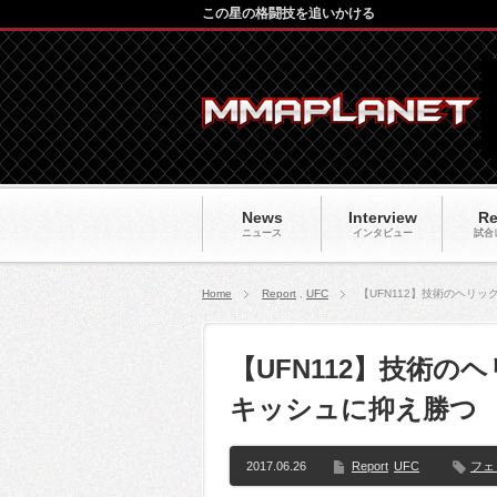
この星の格闘技を追いかける
News
Interview
Re
ニュース
インタビュー
試合
Home
Report
,
UFC
【UFN112】技術のヘリ
【UFN112】技術
キッシュに抑え勝つ
2017.06.26
Report
UFC
フェ