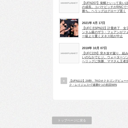
【UFN207】覚醒といって良い
の成長。コバケビッチがRNCで
勝ち。ヘリッグはグローブ置く
2021年 4月 17日
【UFC ESPN22】計量終了 女
ンタム級のザラ・フェアンがフ
ー級より重くヌネス戦が中止
2018年 10月 07日
【UFC229】突き放す蹴り、組
いのなかでヒジ。ウォーターソ
ヘリッグに快勝、ママさん王者
【UFN112】29秒、TKOオクタゴンデビュー
ク・レイジェス=7連勝6つの初回WIN
トップページに戻る