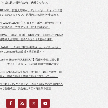
「本当に良い相手だから、失神させたい」
RIZIN54】後藤丈治戦へ。アジスベク・テミロフ「狙
ているわけじゃない。結果的にKO勝利が生まれる」
PFL2026#11&MVP】ジェイク・ポールがMMAでネイ
に対戦表明。ウスマンは「彼はYouTuber」
JMMAF TOKYO IFM】日本強化策。画期的=アマMMA
国際戦大会実現。世界5カ国から9選手が来日
LFA242】上久保と対戦が発表されたトイチュベク。
lack Combatが契約違反と法的処置へ?!
Lemino Shooto POUNDOUT】齋藤が中島に競り勝
、トーナメント決勝へ。10/19後楽園で野瀬と激突
ONE SAMURAI02】修斗王者=田上こゆると激突、山
渓人「得意な動きと得意な動きが繋がって――」
PFC41】バンタム級王者・森永が初回で西に肩固めを
めて防衛成功。試合後にRIZIN再出撃を宣言