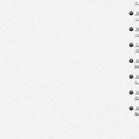
ス
【
っ
【
ト
【
で
【
B
【
ち
【
北
【
極