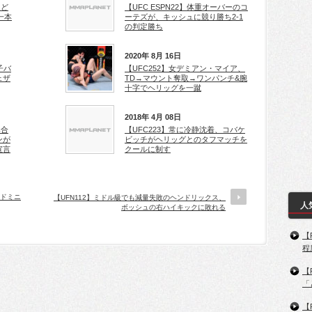
ほど
【UFC ESPN22】体重オーバーのコ
一本
ーテズが、キッシュに競り勝ち2-1
の判定勝ち
2020年 8月 16日
子バ
【UFC252】女デミアン・マイア、
ェザ
TD→マウント奪取→ワンパンチ&腕
十字でヘリッグを一蹴
2018年 4月 08日
み合
【UFC223】常に冷静沈着、コバケ
ンが
ビッチがヘリッグとのタフマッチを
宣言
クールに制す
=ドミニ
【UFN112】ミドル級でも減量失敗のヘンドリックス、
人
ボッシュの右ハイキックに敗れる
【
程
【
「
【