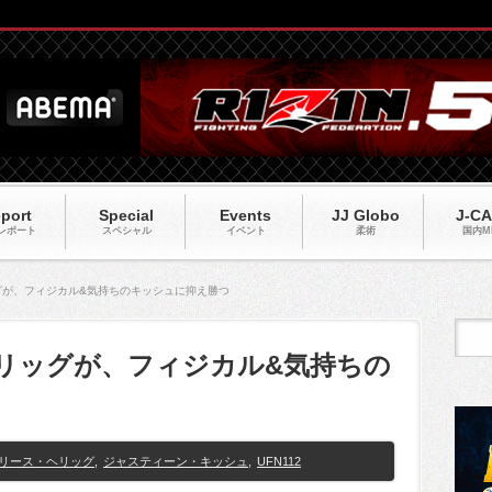
port
Special
Events
JJ Globo
J-C
レポート
スペシャル
イベント
柔術
国内M
ッグが、フィジカル&気持ちのキッシュに抑え勝つ
のヘリッグが、フィジカル&気持ちの
リース・ヘリッグ
,
ジャスティーン・キッシュ
,
UFN112