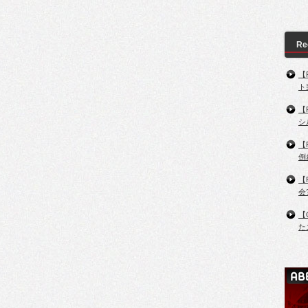
Re
【
ト
【
シ
【
倒
【
会
【
た