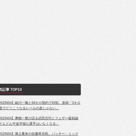
気記事 TOP10
RIZIN54】細川一颯と69キロ契約で対戦、直樹「3キロ
度でどうこうなるレベルの差じゃない」
RIZIN54】摩嶋一整が語る武田光司とフェザー級戦線
どんどん中途半端な選手はいなくなる」
RIZIN54】捲土重来の佐藤将光戦、パッチー・ミック