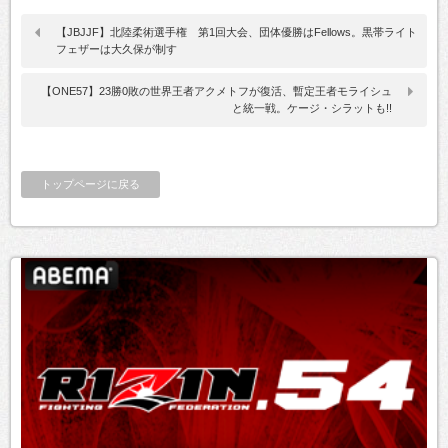
【JBJJF】北陸柔術選手権 第1回大会、団体優勝はFellows。黒帯ライト
フェザーは大久保が制す
【ONE57】23勝0敗の世界王者アクメトフが復活、暫定王者モライシュ
と統一戦。ケージ・シラットも!!
トップページに戻る