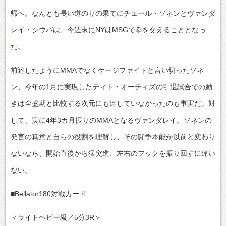
帰へ。なんとも長い道のりの果てにチェール・ソネンとヴァンダ
レイ・シウバは、今週末にNYはMSGで拳を交えることとなっ
た。
前述したようにMMAでなくケージファイトと言い切ったソネ
ン、今年の1月に実現したティト・オーティズの引退試合での動
きは全盛期と比較する次元にも達していなかったのも事実だ。対
して、実に4年3カ月振りのMMAとなるヴァンダレイ。ソネンの
発言の真意と自らの役割を理解し、その闘争本能が以前と変わり
ないなら、開始直後から猛突進、左右のフックを振り回すに違い
ない。
■Bellator180対戦カード
＜ライトヘビー級／5分3R＞