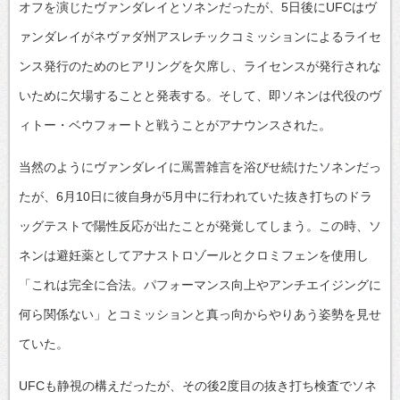
オフを演じたヴァンダレイとソネンだったが、5日後にUFCはヴ
ァンダレイがネヴァダ州アスレチックコミッションによるライセ
ンス発行のためのヒアリングを欠席し、ライセンスが発行されな
いために欠場することと発表する。そして、即ソネンは代役のヴ
ィトー・ベウフォートと戦うことがアナウンスされた。
当然のようにヴァンダレイに罵詈雑言を浴びせ続けたソネンだっ
たが、6月10日に彼自身が5月中に行われていた抜き打ちのドラ
ッグテストで陽性反応が出たことが発覚してしまう。この時、ソ
ネンは避妊薬としてアナストロゾールとクロミフェンを使用し
「これは完全に合法。パフォーマンス向上やアンチエイジングに
何ら関係ない」とコミッションと真っ向からやりあう姿勢を見せ
ていた。
UFCも静視の構えだったが、その後2度目の抜き打ち検査でソネ