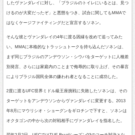
したヴァンダレイに対し、「ブラジルのトイレにいるとは、見つ
けるのが大変だったぞ」と悪態をつき、試合に関してもMMAで
はなくケージファイティングだと宣言するソネン。
そんな彼とヴァンダレイの4年に渡る因縁を改めて追ってみた
い。MMAに本格的なトラッシュトークを持ち込んだソネンは、
まず同じブラジルのアンデウソン・シウバをターゲットに人種差
別発言、さらには家庭内のことまで侮辱的に取り上げ、その暴言
によりブラジル国民全体の嫌われ者となることに成功した。
2度に渡るUFC世界ミドル級王座挑戦に失敗したソネンは、その
ターゲットをアンデウソンからヴァンダレイに変更する。2013
年8月にマウリシオ・ショーグンをギロチンで下すと、ソネンは
オクタゴンの中から次の対戦相手にヴァンダレイを指名した。
翌年2月2日、UFCではTUF Brazilシーズン03のコーチ対決とな