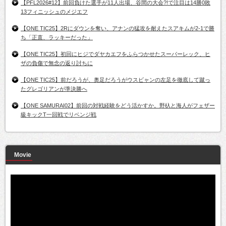
【PFL2026#12】前回負けた選手が11人出場、谷間の大会?!で注目は14勝0敗
13フィニッシュのメジエフ
【ONE TIC25】2Rにダウンを奪い、アナンの猛攻を耐えたスアキムが2-1で勝
ち「正直、ラッキーだった」
【ONE TIC25】初回にヒジでダヤカエフをふらつかせたスーパーレック、ヒ
ザの負傷で無念の返り討ちに
【ONE TIC25】前だろうが、奥足だろうがウスビャンの左足を徹底して蹴っ
たグレゴリアンが準決勝へ
【ONE SAMURAI02】前回の対戦経験をどう活かすか。野杁と海人がフェザー
級キックT一回戦でリベンジ戦
Movie