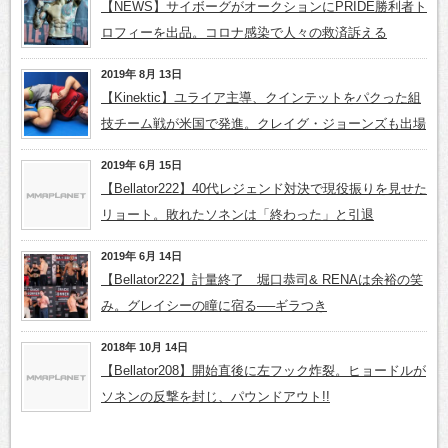
【NEWS】サイボーグがオークションにPRIDE勝利者ト
ロフィーを出品。コロナ感染で人々の救済訴える
2019年 8月 13日
【Kinektic】ユライア主導、クインテットをパクった組
技チーム戦が米国で発進。クレイグ・ジョーンズも出場
2019年 6月 15日
【Bellator222】40代レジェンド対決で現役振りを見せた
リョート。敗れたソネンは「終わった」と引退
2019年 6月 14日
【Bellator222】計量終了 堀口恭司& RENAは余裕の笑
み。グレイシーの瞳に宿る──ギラつき
2018年 10月 14日
【Bellator208】開始直後に左フック炸裂。ヒョードルが
ソネンの反撃を封じ、パウンドアウト!!