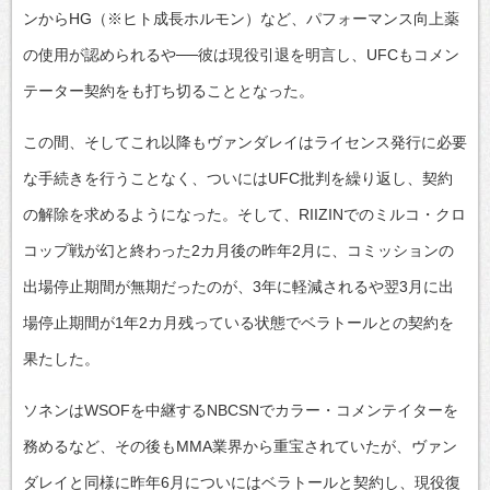
ンからHG（※ヒト成長ホルモン）など、パフォーマンス向上薬
の使用が認められるや──彼は現役引退を明言し、UFCもコメン
テーター契約をも打ち切ることとなった。
この間、そしてこれ以降もヴァンダレイはライセンス発行に必要
な手続きを行うことなく、ついにはUFC批判を繰り返し、契約
の解除を求めるようになった。そして、RIIZINでのミルコ・クロ
コップ戦が幻と終わった2カ月後の昨年2月に、コミッションの
出場停止期間が無期だったのが、3年に軽減されるや翌3月に出
場停止期間が1年2カ月残っている状態でベラトールとの契約を
果たした。
ソネンはWSOFを中継するNBCSNでカラー・コメンテイターを
務めるなど、その後もMMA業界から重宝されていたが、ヴァン
ダレイと同様に昨年6月についにはベラトールと契約し、現役復