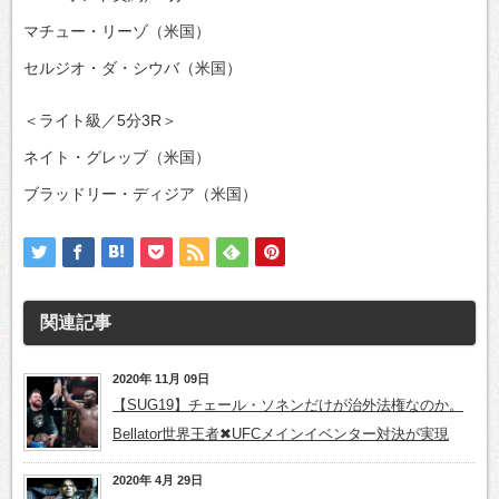
マチュー・リーゾ（米国）
セルジオ・ダ・シウバ（米国）
＜ライト級／5分3R＞
ネイト・グレッブ（米国）
ブラッドリー・ディジア（米国）
関連記事
2020年 11月 09日
【SUG19】チェール・ソネンだけが治外法権なのか。
Bellator世界王者✖UFCメインイベンター対決が実現
2020年 4月 29日