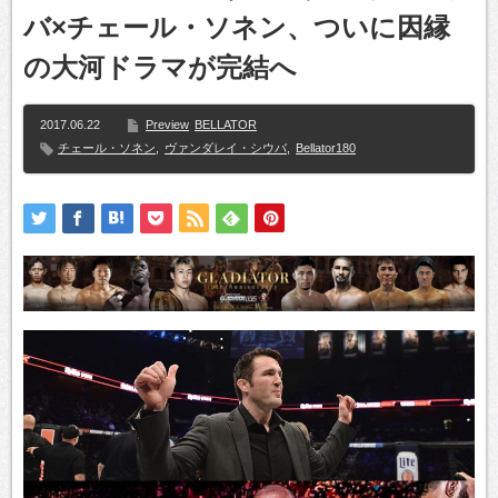
バ×チェール・ソネン、ついに因縁
の大河ドラマが完結へ
2017.06.22
Preview
BELLATOR
チェール・ソネン
,
ヴァンダレイ・シウバ
,
Bellator180