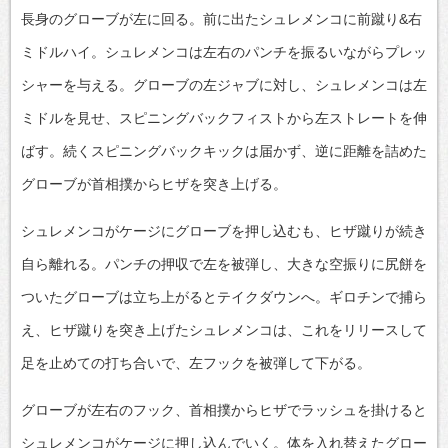
長身のグローブが左に回る。前に出たシュレメンコに前蹴り&右
ミドルハイ。シュレメンコは左右のパンチを振るいながらプレッ
シャーを与える。グローブの左ジャブに対し、シュレメンコは左
ミドルを見せ、スピニングバックフィストから左ストレートを伸
ばす。続くスピニングバックキックは届かず、逆に距離を詰めた
グローブが首相撲からヒザを突き上げる。
シュレメンコがケージにグローブを押し込むも、ヒザ蹴りが続き
自ら離れる。パンチの押収で左を被弾し、大きな空振りに尻餅を
ついたグローブは立ち上がるとテイクダウンへ。ギロチンで捕ら
え、ヒザ蹴りを突き上げたシュレメンコは、これをリリースして
足を止めての打ち合いで、左フックを被弾して下がる。
グローブが左右のフック、首相撲からヒザでラッシュを掛けると
シュレメンコがケージに押し込んでいく。体を入れ替えたグロー