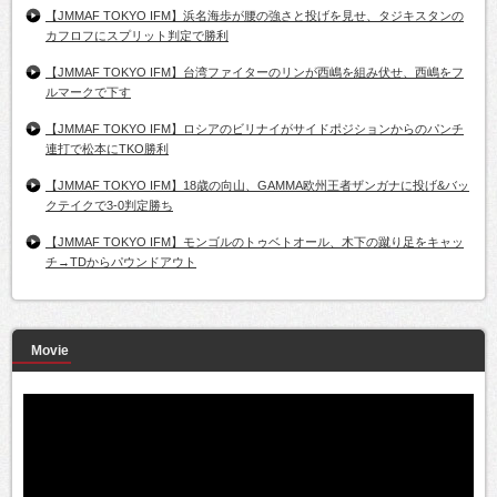
【JMMAF TOKYO IFM】浜名海歩が腰の強さと投げを見せ、タジキスタンの
カフロフにスプリット判定で勝利
【JMMAF TOKYO IFM】台湾ファイターのリンが西嶋を組み伏せ、西嶋をフ
ルマークで下す
【JMMAF TOKYO IFM】ロシアのビリナイがサイドポジションからのパンチ
連打で松本にTKO勝利
【JMMAF TOKYO IFM】18歳の向山、GAMMA欧州王者ザンガナに投げ&バッ
クテイクで3-0判定勝ち
【JMMAF TOKYO IFM】モンゴルのトゥベトオール、木下の蹴り足をキャッ
チ→TDからパウンドアウト
Movie