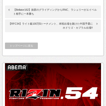
【Bellator162】抜群のグライディングからRNC、ラシュリーがエイペル
ト相手に一本勝ち
【RFC34】ライト級100万$トーナメント、本戦出場を賭けた中国予選に
ホドリゴ・カプラル出場!!
トップページに戻る