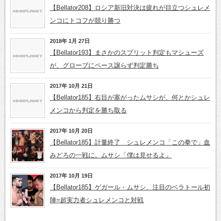
【Bellator208】ロシア新旧対決は疲れが目立つシュレメ
ンコにトコフが競り勝つ
2018年 1月 27日
【Bellator193】まさかのスプリット判定もマシューズ
が、グローブにペース譲らず判定勝ち
2017年 10月 21日
【Bellator185】右目が塞がったムサシが、何とかシュレ
メンコから判定を勝ち取る
2017年 10月 20日
【Bellator185】計量終了 シュレメンコ「この拳で」血
みどろの一戦に。ムサシ「僕は見せるよ」
2017年 10月 19日
【Bellator185】ゲガール・ムサシ、注目のベラトール初
陣=超実力者シュレメンコと対戦