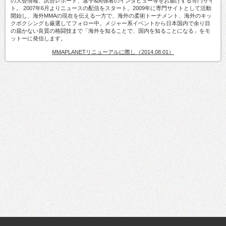
の大会情報、試合レポート、選手&関係者のインタビュー等をお届けする専門サイ
ト。 2007年6月よりニュースの配信をスタート。2009年に専門サイトとして活動
開始し、海外MMAの現在を伝える一方で、海外の柔術トーナメント、海外のキッ
クボクシングも厳選してフォロー中。メジャー系イベントから日本国内で余り目
の届かない良質の格闘技まで「海外を知ることで、国内を知ることになる」をモ
ットーに発信します。
MMAPLANETリニューアルに際し（2014.08.01）