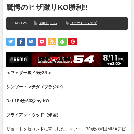
驚愕のヒザ蹴りKO勝利!!
2013.11.23
Report
RFA
リョート・マチダ
＜フェザー級／5分3R＞
シンゾー・マチダ（ブラジル）
Def.1R4分53秒 by KO
ブライアン・ウッド（米国）
リョートをセコンドに帯同したシンゾー。36歳の米国MMAデビ