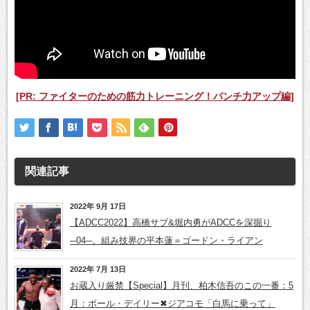
[PR: ファイターのための筋力トレーニング！パンチ力アップ編]
関連記事
2022年 9月 17日
【ADCC2022】高橋サブ&堀内勇がADCCを深掘り
─04─。組み技界の平本蓮＝ゴードン・ライアン
2022年 7月 13日
お蔵入り厳禁【Special】月刊、柏木信吾のこの一番：5
月：ポール・デイリー✖ジアコモ「白馬に乗って」