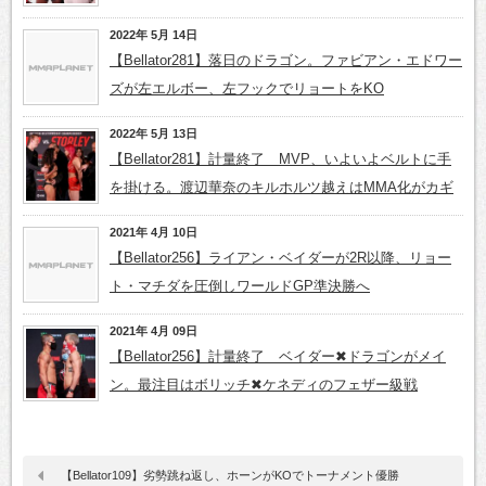
2022年 5月 14日
【Bellator281】落日のドラゴン。ファビアン・エドワー
ズが左エルボー、左フックでリョートをKO
2022年 5月 13日
【Bellator281】計量終了 MVP、いよいよベルトに手
を掛ける。渡辺華奈のキルホルツ越えはMMA化がカギ
2021年 4月 10日
【Bellator256】ライアン・ベイダーが2R以降、リョー
ト・マチダを圧倒しワールドGP準決勝へ
2021年 4月 09日
【Bellator256】計量終了 ベイダー✖ドラゴンがメイ
ン。最注目はボリッチ✖ケネディのフェザー級戦
【Bellator109】劣勢跳ね返し、ホーンがKOでトーナメント優勝