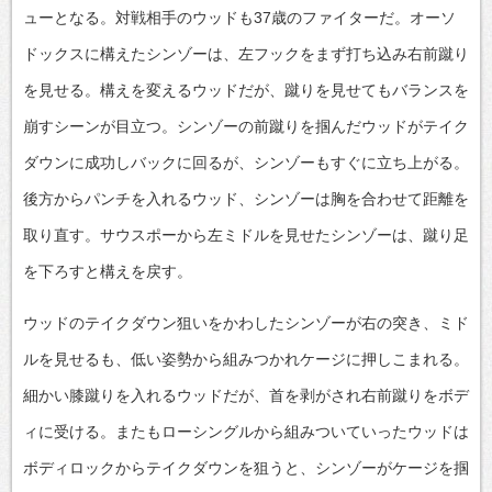
ューとなる。対戦相手のウッドも37歳のファイターだ。オーソ
ドックスに構えたシンゾーは、左フックをまず打ち込み右前蹴り
を見せる。構えを変えるウッドだが、蹴りを見せてもバランスを
崩すシーンが目立つ。シンゾーの前蹴りを掴んだウッドがテイク
ダウンに成功しバックに回るが、シンゾーもすぐに立ち上がる。
後方からパンチを入れるウッド、シンゾーは胸を合わせて距離を
取り直す。サウスポーから左ミドルを見せたシンゾーは、蹴り足
を下ろすと構えを戻す。
ウッドのテイクダウン狙いをかわしたシンゾーが右の突き、ミド
ルを見せるも、低い姿勢から組みつかれケージに押しこまれる。
細かい膝蹴りを入れるウッドだが、首を剥がされ右前蹴りをボデ
ィに受ける。またもローシングルから組みついていったウッドは
ボディロックからテイクダウンを狙うと、シンゾーがケージを掴