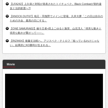
【LFA242】上久保と対戦が発表されたトイチュベク。Black Combatが契約違
反と法的処置へ?!
【KNOCK OUT67】地元・羽曳野でメインに登場。久井大夢「この日は自分の
ための大会、最高の日にする」
【ONE SAMURAI02】修斗王者=田上こゆると激突、山北渓人「得意な動きと
得意な動きが繋がって――」
【RIZIN54】後藤丈治戦へ。アジスベク・テミロフ「狙っているわけじゃな
い。結果的にKO勝利が生まれる」
Movie