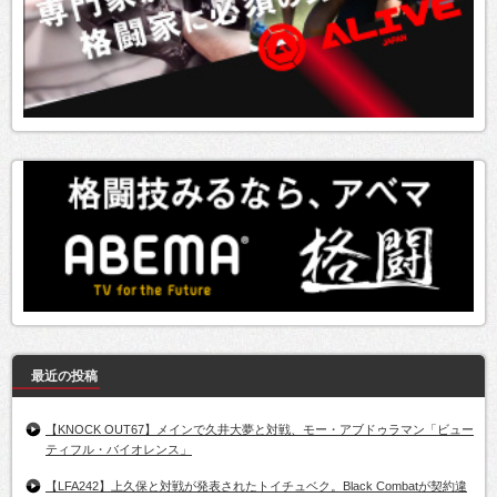
最近の投稿
【KNOCK OUT67】メインで久井大夢と対戦、モー・アブドゥラマン「ビュー
ティフル・バイオレンス」
【LFA242】上久保と対戦が発表されたトイチュベク。Black Combatが契約違