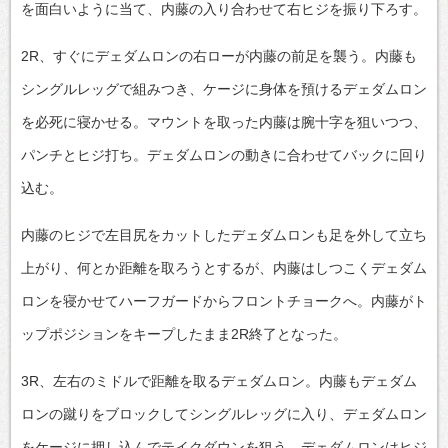
を面白いように当て、内藤の入り合わせて右ヒジを振り下ろす。
2R、すぐにデェダムロンの右ローが内藤の前足を襲う。内藤も
シングルレッグで組みつき、ケージに身体を預けるデェダムロン
を必死に寝かせる。マウントを取った内藤は腕十字を狙いつつ、
パンチとヒジ打ち。デェダムロンの動きに合わせてバックに回り
込む。
内藤のヒジで左目尻をカットしたデェダムロンも足を外して立ち
上がり、何とか距離を取ろうとするが、内藤はしつこくデェダム
ロンを寝かせてハーフガードからフロントチョークへ。内藤がト
ップポジションをキープしたまま2R終了となった。
3R、左右のミドルで距離を取るデェダムロン。内藤もデェダム
ロンの蹴りをブロックしてシングルレッグに入り、デェダムロン
をケージに押し込んでテイクダウンを狙う。デェダムロンはヒジ