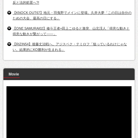
反と法的処置へ?!
【KNOCK OUT67】地元・羽曳野でメインに登場。久井大夢「この日は自分の
ための大会、最高の日にする」
【ONE SAMURAI02】修斗王者=田上こゆると激突、山北渓人「得意な動きと
得意な動きが繋がって――」
【RIZIN54】後藤丈治戦へ。アジスベク・テミロフ「狙っているわけじゃな
い。結果的にKO勝利が生まれる」
Movie