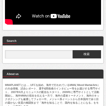
Search
About us
MMAPLANETとは..... UFCを始め、海外で行われているMMA( Mixed Martial Arts）
の大会情報、試合レポート、選手&関係者のインタビュー等をお届けする専門サイ
ト。 2007年6月よりニュースの配信をスタート。2009年に専門サイトとして活動
開始し、海外MMAの現在を伝える一方で、海外の柔術トーナメント、海外のキッ
クボクシングも厳選してフォロー中。メジャー系イベントから日本国内で余り目
の届かない良質の格闘技まで「海外を知ることで、国内を知ることになる」をモ