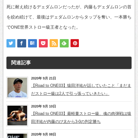
死に耐え続けるデェダムロンだったが、内藤もデェダムロンの首
を絞め続けて、最後はデェダムロンからタップを奪い、一本勝ち
でONE世界ストロー級王者となった。
関連記事
2020年 9月 21日
【Road to ONE03】猿田洋祐が話していたこと「まだま
だストロー級は2人で引っ張っていきたい」
2020年 9月 10日
【Road to ONE03】最軽量ストロー級、魂の肉弾戦は猿
田洋祐が内藤のび太から3-0の判定勝ち
2020年 9月 08日