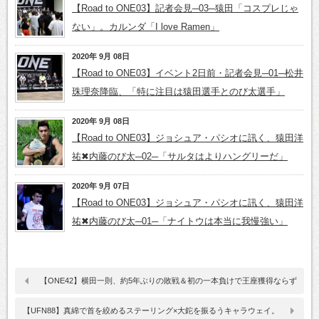
【Road to ONE03】記者会見─03─猿田「コスプレじゃ
ない」。カルンダ「I love Ramen」
2020年 9月 08日
【Road to ONE03】イベント2日前・記者会見─01─松井
珠理奈降臨、「特に注目は猿田選手とのび太選手」
2020年 9月 08日
【Road to ONE03】ジョシュア・パシオに訊く、猿田洋
祐✖内藤のび太─02─「サルタはよりハングリーだ」
2020年 9月 07日
【Road to ONE03】ジョシュア・パシオに訊く、猿田洋
祐✖内藤のび太─01─「ナイトウは本当に我慢強い」
【ONE42】横田一則、約5年ぶりの敗戦＆初の一本負けで王座獲得ならず
【UFN88】真綿で首を絞めるステーリング×大鉈を振るうキャラウェイ。