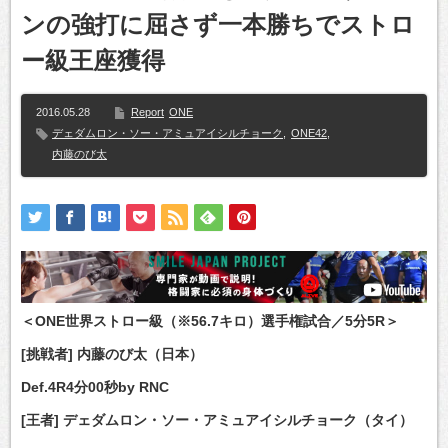
ンの強打に屈さず一本勝ちでストロ
ー級王座獲得
2016.05.28
Report
ONE
デェダムロン・ソー・アミュアイシルチョーク
,
ONE42
,
内藤のび太
＜ONE世界ストロー級（※56.7キロ）選手権試合／5分5R＞
[挑戦者] 内藤のび太（日本）
Def.4R4分00秒by RNC
[王者] デェダムロン・ソー・アミュアイシルチョーク（タイ）