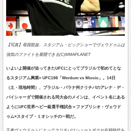
【写真】母国凱旋、スタジアム・ビッグショーでヴェウドゥムは
強気のファイトを展開できる(C)MMAPLANET
いよいよ開催が迫ってきたUFCにとってブラジルで初めてとな
るスタジアム興業= UFC198「Werdum vs Miocic」。14日
（土・現地時間）、ブラジル・パラナ州クリチバのアレナ・デ・
バイシャーダで開催される同大会のメインは、イベント名にある
ようにUFC世界ヘビー級選手権試合＝ファブリシオ・ヴェウド
ゥム×スタイプ・ミオシッチの一戦だ。
王者ヴェウドゥムにとってクリチバはシュートボクセ在籍時代を