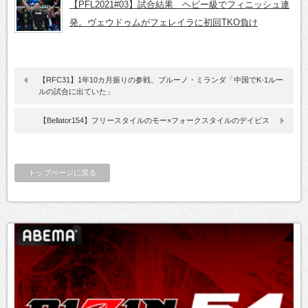
【PFL2021#03】試合結果 ヘビー級でフィニッシュ連
発。ヴェウドゥムがフェレイラに初回TKO負け
【RFC31】1年10カ月振りの参戦、ブルーノ・ミランダ「中国でK-1ルー
ルの試合に出ていた」
【Bellator154】フリースタイルのモー×フォークスタイルのデイビス
トップページに戻る