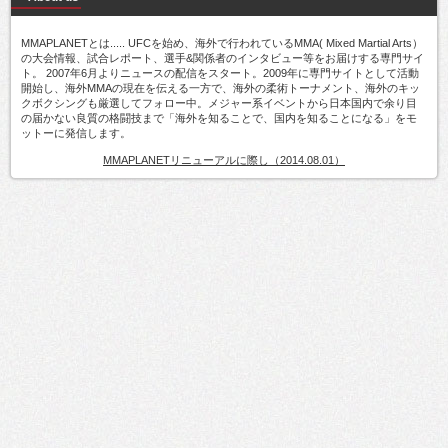
MMAPLANETとは..... UFCを始め、海外で行われているMMA( Mixed Martial Arts）
の大会情報、試合レポート、選手&関係者のインタビュー等をお届けする専門サイ
ト。 2007年6月よりニュースの配信をスタート。2009年に専門サイトとして活動
開始し、海外MMAの現在を伝える一方で、海外の柔術トーナメント、海外のキッ
クボクシングも厳選してフォロー中。メジャー系イベントから日本国内で余り目
の届かない良質の格闘技まで「海外を知ることで、国内を知ることになる」をモ
ットーに発信します。
MMAPLANETリニューアルに際し（2014.08.01）