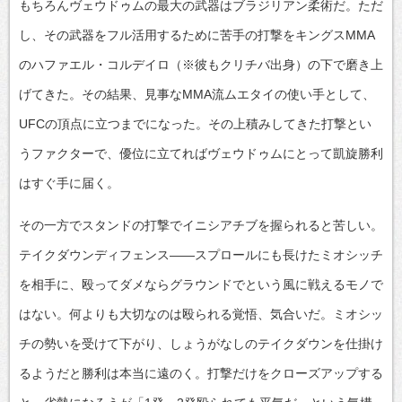
もちろんヴェウドゥムの最大の武器はブラジリアン柔術だ。ただ
し、その武器をフル活用するために苦手の打撃をキングスMMA
のハファエル・コルデイロ（※彼もクリチバ出身）の下で磨き上
げてきた。その結果、見事なMMA流ムエタイの使い手として、
UFCの頂点に立つまでになった。その上積みしてきた打撃とい
うファクターで、優位に立てればヴェウドゥムにとって凱旋勝利
はすぐ手に届く。
その一方でスタンドの打撃でイニシアチブを握られると苦しい。
テイクダウンディフェンス――スプロールにも長けたミオシッチ
を相手に、殴ってダメならグラウンドでという風に戦えるモノで
はない。何よりも大切なのは殴られる覚悟、気合いだ。ミオシッ
チの勢いを受けて下がり、しょうがなしのテイクダウンを仕掛け
るようだと勝利は本当に遠のく。打撃だけをクローズアップする