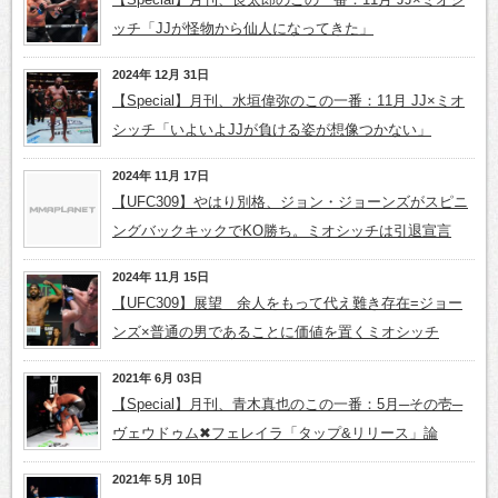
ッチ「JJが怪物から仙人になってきた」
2024年 12月 31日
【Special】月刊、水垣偉弥のこの一番：11月 JJ×ミオ
シッチ「いよいよJJが負ける姿が想像つかない」
2024年 11月 17日
【UFC309】やはり別格、ジョン・ジョーンズがスピニ
ングバックキックでKO勝ち。ミオシッチは引退宣言
2024年 11月 15日
【UFC309】展望 余人をもって代え難き存在=ジョー
ンズ×普通の男であることに価値を置くミオシッチ
2021年 6月 03日
【Special】月刊、青木真也のこの一番：5月─その壱─
ヴェウドゥム✖フェレイラ「タップ&リリース」論
2021年 5月 10日