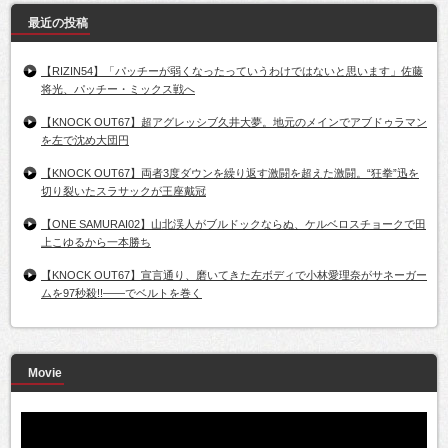
最近の投稿
【RIZIN54】「パッチーが弱くなったっていうわけではないと思います」佐藤
将光、パッチー・ミックス戦へ
【KNOCK OUT67】超アグレッシブ久井大夢。地元のメインでアブドゥラマン
を左で沈め大団円
【KNOCK OUT67】両者3度ダウンを繰り返す激闘を超えた激闘。“狂拳”迅を
切り裂いたスラサックが王座戴冠
【ONE SAMURAI02】山北渓人がブルドックならぬ、ケルベロスチョークで田
上こゆるから一本勝ち
【KNOCK OUT67】宣言通り、磨いてきた左ボディで小林愛理奈がサネーガー
ムを97秒殺!!――でベルトを巻く
Movie