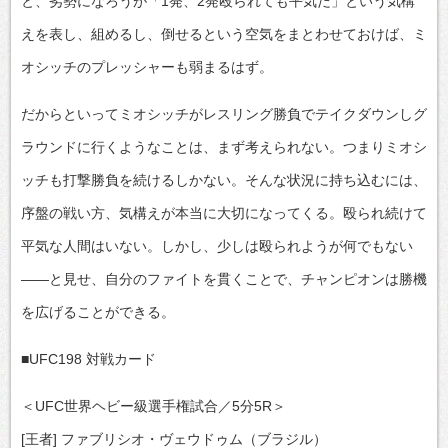
と、劣勢になろうが「1発、2発殴られても平気だ」という気構
えを表し、組めるし、倒せるという空気をまとわせておけば、ミ
オシッチのプレッシャーも弱まるはず。
だからといってミオシッチがレスリング勝負でテイクダウンしグ
ラウンドに行くようなことは、まず考えられない。つまりミオシ
ッチも打撃勝負を続けるしかない。そんな状況に持ち込むには、
序盤の戦い方、気構えが本当に大切になってくる。殴られ続けて
平気な人間はいない。しかし、少しは殴られようが何でもない
――と見せ、自分のファイトを貫くことで、チャンピオンは勝機
を広げることができる。
■UFC198 対戦カード
＜UFC世界ヘビー級選手権試合／5分5R＞
[王者] ファブリシオ・ヴェウドゥム（ブラジル）