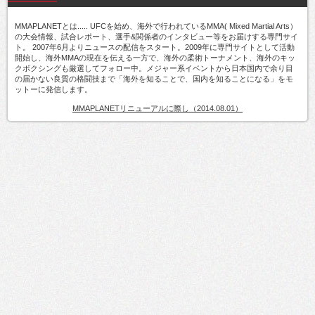
MMAPLANETとは..... UFCを始め、海外で行われているMMA( Mixed Martial Arts）
の大会情報、試合レポート、選手&関係者のインタビュー等をお届けする専門サイ
ト。 2007年6月よりニュースの配信をスタート。2009年に専門サイトとして活動
開始し、海外MMAの現在を伝える一方で、海外の柔術トーナメント、海外のキッ
クボクシングも厳選してフォロー中。メジャー系イベントから日本国内で余り目
の届かない良質の格闘技まで「海外を知ることで、国内を知ることになる」をモ
ットーに発信します。
MMAPLANETリニューアルに際し（2014.08.01）