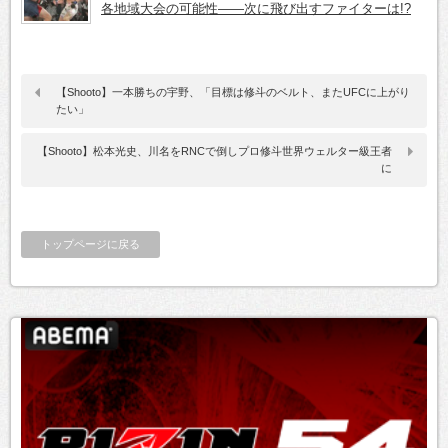
各地域大会の可能性——次に飛び出すファイターは!?
【Shooto】一本勝ちの宇野、「目標は修斗のベルト、またUFCに上がり
たい」
【Shooto】松本光史、川名をRNCで倒しプロ修斗世界ウェルター級王者
に
トップページに戻る