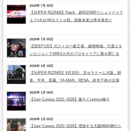
2026年 7月 20日
【SUPER RIZIN05】Flash 超RIZIN05でシェイドゥラ
エフ×AJのWタイトル戦。朝倉未来は青木真也と
2026年 7月 05日
【DEEP132】元ストロー級王者、越智晴雄。引退エキ
シビジョンで18年5カ月のプロキャリアに幕を閉じる
2026年 4月 18日
【SUPER RIZIN05】9月10日、京セラドーム大阪。朝
倉、平本、斎藤、YA-MAN、RENA、鈴木千裕が出場
2026年 1月 06日
【Just Curious 2025~2026】修斗とLemino修斗
2026年 1月 05日
【Just Curious 2025~2026】増加する大阪MMA興行と