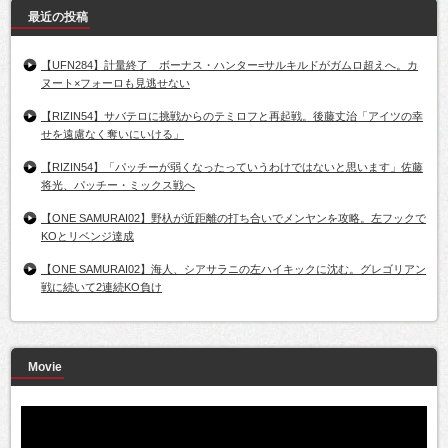
最近の投稿
【UFN284】計量終了 ボーナス・ハンター=サルキルドがガムロ超えへ。カ
ヌート×フォーロも見逃せない
【RIZIN54】サバテロに挑戦からのテミロフと再起戦。後藤丈治「アイツの幸
せを遠慮なく奪いにいける」
【RIZIN54】「パッチーが弱くなったっていうわけではないと思います」佐藤
将光、パッチー・ミックス戦へ
【ONE SAMURAI02】野杁が近距離の打ち合いでメンヤンを攻略。左フックで
KOとリベンジ達成
【ONE SAMURAI02】海人、シアサラニの左ハイキックに沈む。グレゴリアン
戦に続いて2連続KO負け
Movie