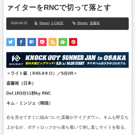
ァイターをRNCで切って落とす
2016.04.23
Report
J-CAGE
Shooto
,
斎藤裕
＜ライト級（※65.8キロ）／5分2R＞
斎藤裕（日本）
Def.1R3分11秒by RNC
キム・ミンジェ（韓国）
右を見せてすぐに組みついた斎藤がテイクダウン。キムも即立ち
上がるが、ボディロックから落ち着いて倒し直しサイドを取る。