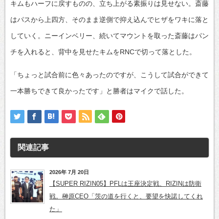
キムもハーフに戻すものの、立ち上がる素振りは見せない。斎藤
はパスから上四方、そのまま逆側で抑え込んでヒザをワキに落と
していく。ニーインベリー、続いてマウントを取った斎藤はパン
チを入れると、背中を見せたキムをRNCで切って落とした。
「ちょっと試合前に色々あったのですが、こうして試合ができて
一本勝ちできて良かったです」と勝者はマイクで話した。
関連記事
2026年 7月 20日
【SUPER RIZIN05】PFLは王座決定戦、RIZINは防衛
戦。榊原CEO「茨の道を行くと、要望を快諾してくれ
た」