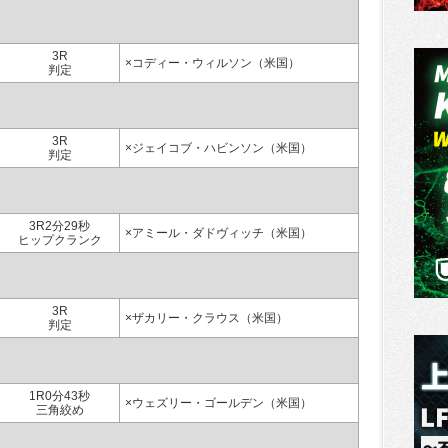
3R
×コディー・ウィルソン（米国）
判定
3R
×ジェイコブ・ハビンソン（米国）
判定
3R2分29秒
×アミール・ダドヴィッチ（米国）
ヒップクランク
3R
×ザカリー・クラウス（米国）
判定
1R0分43秒
×ウェズリー・ゴールデン（米国）
三角絞め