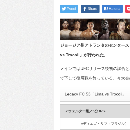
Tweet
Share
Hatena
ジョージア州アトランタのセンターステージ
vs Trocoli」が行われた。
メインではUFCリリース後初の試合
で下して復帰戦を飾っている。今大会
Legacy FC 53「Lima vs Trocoli」
＜ウェルター級／5分3R＞
○ディエゴ・リマ（ブラジル）