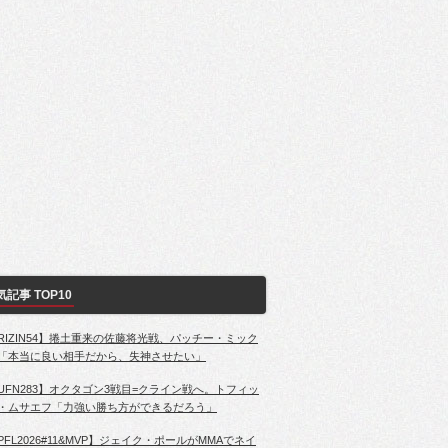
気記事 TOP10
RIZIN54】捲土重来の佐藤将光戦、パッチー・ミック
「本当に良い相手だから、失神させたい」
UFN283】オクタゴン3戦目=クライン戦へ。トフィッ
・ムサエフ「力強い勝ち方ができるだろう」
PFL2026#11&MVP】ジェイク・ポールがMMAでネイ