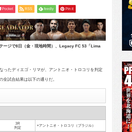
Pocket
RSS
feedly
Pin it
で8日（金・現地時間）、Legacy FC 53「Lima
となったディエゴ・リマが、アントニオ・トロコリを判定
の全試合結果は以下の通りだ。
3R
×アントニオ・トロコリ（ブラジル）
判定