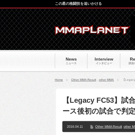
この星の格闘技を追いかける
News
Interview
Re
ニュース
インタビュー
試合
Home
Other MMA Result
,
other MMA
【Lega
【Legacy FC53
ース後初の試合で判
2016.04.11
Other MMA Result
other 