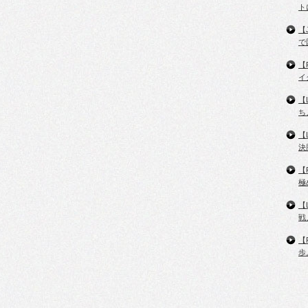
ト
【
で
【
イ
【
ち
【
決
【
極
【
戦
【
歩