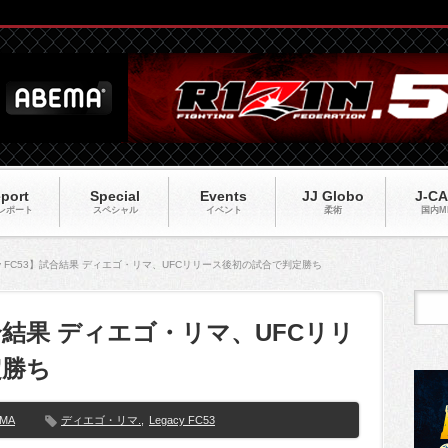
port
Special
Events
JJ Globo
J-C
レポート
スペシャル
イベント
柔術
国内M
cy FC53】試合結果 ディエゴ・リマ、UFCリリース後初の試合で判定勝ち
】試合結果 ディエゴ・リマ、UFCリリ
定勝ち
MMA
ディエゴ・リマ.
,
Legacy FC53