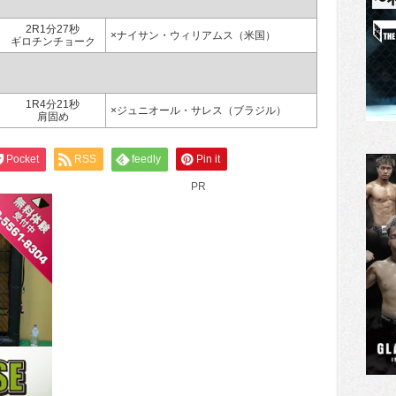
2R1分27秒
×ナイサン・ウィリアムス（米国）
ギロチンチョーク
1R4分21秒
×ジュニオール・サレス（ブラジル）
肩固め
Pocket
RSS
feedly
Pin it
PR