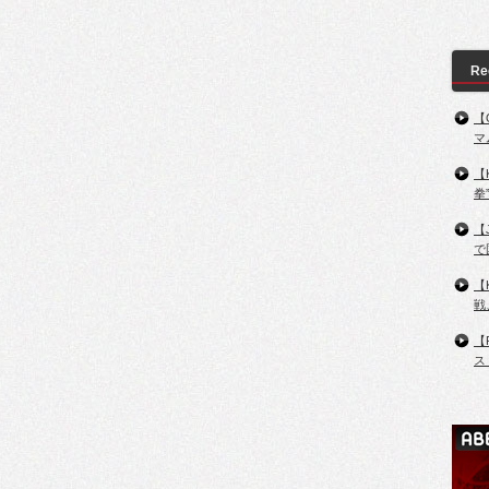
Re
【
マ
【
拳
【
で
【
戦
【
ス