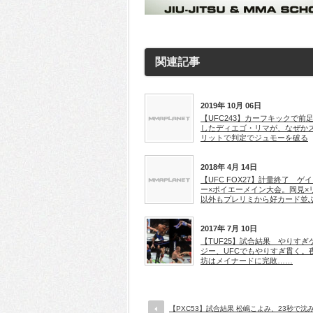
関連記事
2019年 10月 06日
【UFC243】カーフキックで前
したディエゴ・リマが、なぜか
リットで判定でジュモーを破る
2018年 4月 14日
【UFC FOX27】計量終了 ゲ
ー×ポイエーメイン大会。岡見×
以外もプレリミから好カード並
2017年 7月 10日
【TUF25】試合結果 やりすぎ
ジー、UFCでもやりすぎ貫く。
坊はメイナードに完敗……
【PXC53】試合結果 松嶋こよみ、23秒で沈