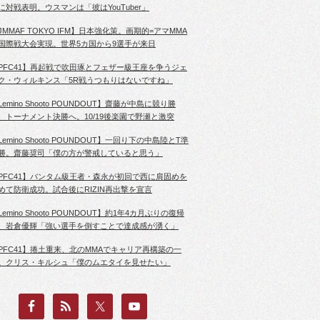
に対戦表明。ウスマンは「彼はYouTuber」
JMMAF TOKYO IFM】日本強化策。画期的=アマMMA
国際戦大会実現。世界5カ国から9選手が来日
PFC41】再起戦で吹田琢とフェザー級王座を争うジェ
ク・ウィルキンス「5R戦うつもりはないですね」
Lemino Shooto POUNDOUT】齋藤が中島に競り勝
、トーナメント決勝へ。10/19後楽園で野瀬と激突
Lemino Shooto POUNDOUT】一回り下の中島陸とT準
勝。齋藤奨司「僕の方が警戒していると思う」
PFC41】バンタム級王者・森永が初回で西に肩固めを
めて防衛成功。試合後にRIZIN再出撃を宣言
Lemino Shooto POUNDOUT】約1年4カ月ぶりの復帰
、岩倉優輝「強い選手を倒すことで達成感が湧く」
PFC41】捲土重来、北のMMAでキャリア再構築の一
。クリス・キルシュ「僕のムエタイを見せたい」