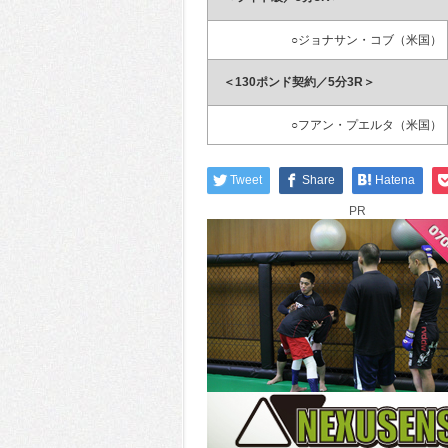
○ジョナサン・コブ（米国）
＜130ポンド契約／5分3R＞
○フアン・プエルタ（米国）
Tweet
Share
Hatena
PR