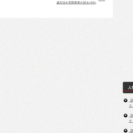
成方法を宮田和幸が語る<03>
人
【
ス
【
ク
【