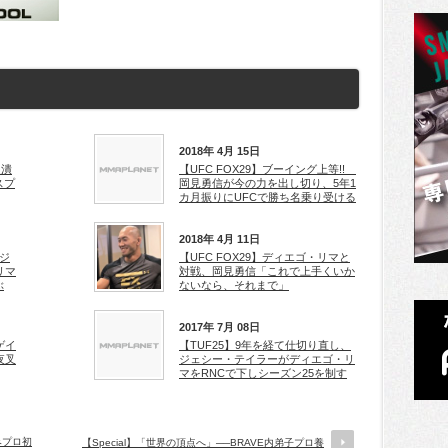
2018年 4月 15日
足潰
【UFC FOX29】ブーイング上等!!
スプ
岡見勇信が今の力を出し切り、5年1
カ月振りにUFCで勝ち名乗り受ける
2018年 4月 11日
イジ
【UFC FOX29】ディエゴ・リマと
リマ
対戦、岡見勇信「これで上手くいか
ぶ
ないなら、それまで」
2017年 7月 08日
ゲイ
【TUF25】9年を経て仕切り直し、
夜叉
ジェシー・テイラーがディエゴ・リ
マをRNCで下しシーズン25を制す
みプロ初
【Special】「世界の頂点へ」──BRAVE内弟子プロ養