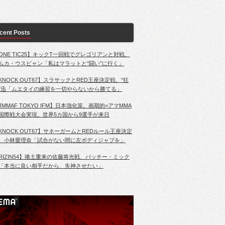
cent Posts
ONE TIC25】キックT一回戦でグレゴリアンと対戦、
ムカ・ウスビャン「私はマラットと“闘い”に行く」
KNOCK OUT67】スラサックとRED王座決定戦、“狂
”迅「ムエタイの練習を一切やらないから勝てる」
JMMAF TOKYO IFM】日本強化策。画期的=アマMMA
国際戦大会実現。世界5カ国から9選手が来日
KNOCK OUT67】サネーガームとREDルール王座決定
、小林愛理奈「試合がない間に左ボディジャブを」
RIZIN54】捲土重来の佐藤将光戦、パッチー・ミック
「本当に良い相手だから、失神させたい」