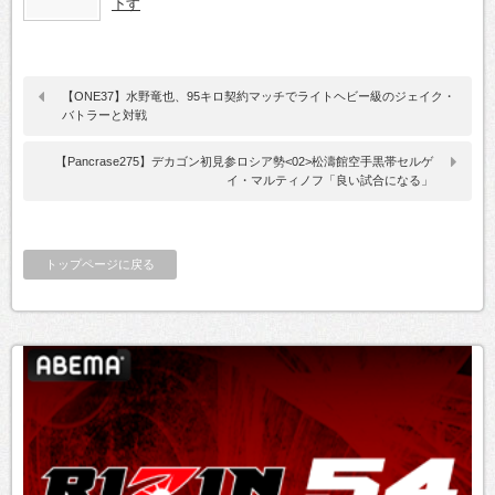
下す
【ONE37】水野竜也、95キロ契約マッチでライトヘビー級のジェイク・
バトラーと対戦
【Pancrase275】デカゴン初見参ロシア勢<02>松濤館空手黒帯セルゲ
イ・マルティノフ「良い試合になる」
トップページに戻る