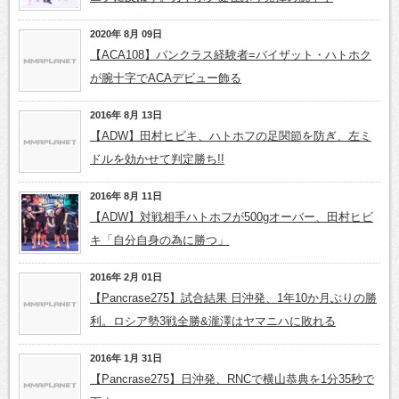
2020年 8月 09日
【ACA108】パンクラス経験者=バイザット・ハトホク
が腕十字でACAデビュー飾る
2016年 8月 13日
【ADW】田村ヒビキ、ハトホフの足関節を防ぎ、左ミ
ドルを効かせて判定勝ち!!
2016年 8月 11日
【ADW】対戦相手ハトホフが500gオーバー、田村ヒビ
キ「自分自身の為に勝つ」
2016年 2月 01日
【Pancrase275】試合結果 日沖発、1年10か月ぶりの勝
利。ロシア勢3戦全勝&瀧澤はヤマニハに敗れる
2016年 1月 31日
【Pancrase275】日沖発、RNCで横山恭典を1分35秒で