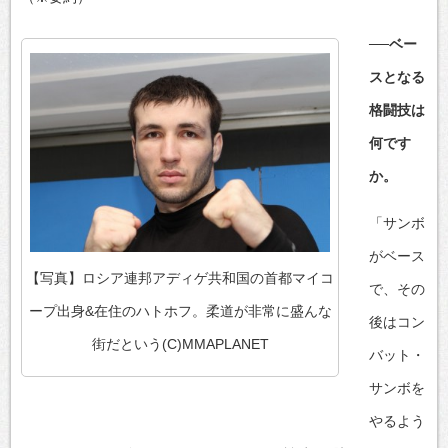
──ベー
スとなる
格闘技は
何です
か。
「サンボ
がベース
【写真】ロシア連邦アディゲ共和国の首都マイコ
で、その
ープ出身&在住のハトホフ。柔道が非常に盛んな
後はコン
街だという(C)MMAPLANET
バット・
サンボを
やるよう