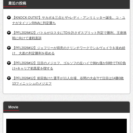
最近の投稿
【KNOCK OUT67】サカボ＆三点ヒザ=レディ・アンリミッター誕生。コ・ユ
ナがタイソンRINAに判定勝ち
【PFL2026#12】バトルがロスタにTDを許さずスプリット判定で勝利。王座挑
戦に向けて連戦直訴
【PFL2026#12】ジェフリーが得意のクリンチワークでシルヴェイラを攻め続
け、大差の判定勝利を収める
【PFL2026#12】注目のメジエフ、ゴルソフの左ハイで倒れ僅か59秒でTKO負
け=キャリア初黒星を喫する
【PFL2026#12】前回負けた選手が11人出場、谷間の大会?!で注目は14勝0敗
13フィニッシュのメジエフ
Movie