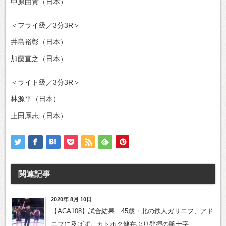
中原由貴（日本）
＜フライ級／3分3R＞
井島裕彰（日本）
加藤直之（日本）
＜ライト級／3分3R＞
林源平（日本）
上田厚志（日本）
関連記事
2020年 8月 10日
【ACA108】試合結果 45歳・北の鉄人ガリエフ、アド
エフに及ばず。カトホク健在ぶり発揮の腕十字