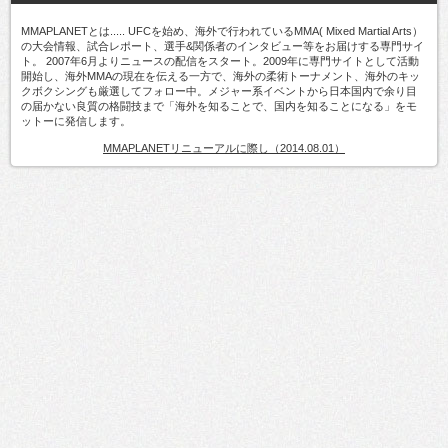
MMAPLANETとは..... UFCを始め、海外で行われているMMA( Mixed Martial Arts）
の大会情報、試合レポート、選手&関係者のインタビュー等をお届けする専門サイ
ト。 2007年6月よりニュースの配信をスタート。2009年に専門サイトとして活動
開始し、海外MMAの現在を伝える一方で、海外の柔術トーナメント、海外のキッ
クボクシングも厳選してフォロー中。メジャー系イベントから日本国内で余り目
の届かない良質の格闘技まで「海外を知ることで、国内を知ることになる」をモ
ットーに発信します。
MMAPLANETリニューアルに際し（2014.08.01）