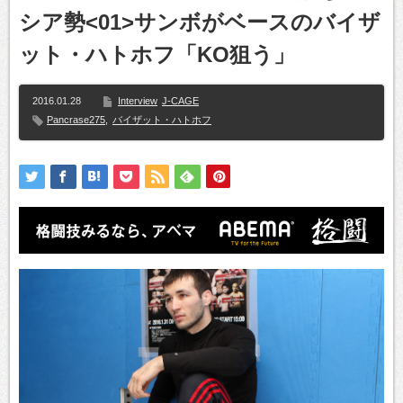
シア勢<01>サンボがベースのバイザ
ット・ハトホフ「KO狙う」
2016.01.28
Interview
J-CAGE
Pancrase275
,
バイザット・ハトホフ