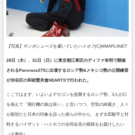
【写真】サンボシューズを履いていたハトホフ(C)MMAPLANET
28日（木）、31日（日）に東京都江東区のディファ有明で開催
されるPancrase275に出場するロシア勢&メキシコ勢の公開練習
が渋谷区の和術慧舟會HEARTSで行われた。
ここではまず、いよいよデカゴンを急襲するロシア勢。3人が口
を揃えて「飛行機の旅は長い」と言いつつ、空気の綺麗さ、人々
が親切だと日本の印象を語った彼らの中から、まず太田駿平と対
戦するバイザット・ハトホフの合同会見の模様をお届けしたい
（※要約）