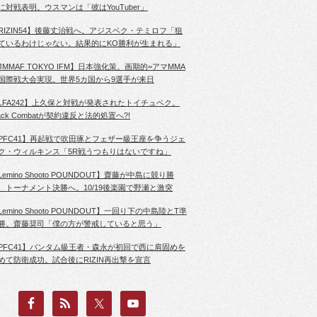
に対戦表明。ウスマンは「彼はYouTuber」
RIZIN54】後藤丈治戦へ。アジスベク・テミロフ「狙
ているわけじゃない。結果的にKO勝利が生まれる」
JMMAF TOKYO IFM】日本強化策。画期的=アマMMA
国際戦大会実現。世界5カ国から9選手が来日
LFA242】上久保と対戦が発表されたトイチュベク。
lack Combatが契約違反と法的処置へ?!
PFC41】再起戦で吹田琢とフェザー級王座を争うジェ
ク・ウィルキンス「5R戦うつもりはないですね」
Lemino Shooto POUNDOUT】齋藤が中島に競り勝
、トーナメント決勝へ。10/19後楽園で野瀬と激突
Lemino Shooto POUNDOUT】一回り下の中島陸とT準
勝。齋藤奨司「僕の方が警戒していると思う」
PFC41】バンタム級王者・森永が初回で西に肩固めを
めて防衛成功。試合後にRIZIN再出撃を宣言