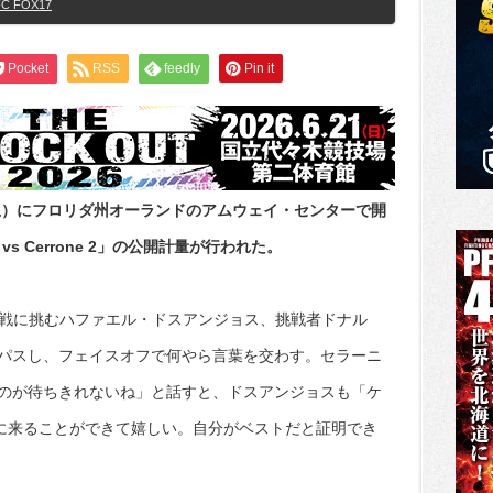
C FOX17
Pocket
RSS
feedly
Pin it
（土）にフロリダ州オーランドのアムウェイ・センターで開
os vs Cerrone 2」の公開計量が行われた。
衛戦に挑むハファエル・ドスアンジョス、挑戦者ドナル
パスし、フェイスオフで何やら言葉を交わす。セラーニ
のが待ちきれないね」と話すと、ドスアンジョスも「ケ
こに来ることができて嬉しい。自分がベストだと証明でき