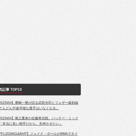
気記事 TOP10
RIZIN54】摩嶋一整が語る武田光司とフェザー級戦線
どんどん中途半端な選手はいなくなる」
RIZIN54】捲土重来の佐藤将光戦、パッチー・ミック
「本当に良い相手だから、失神させたい」
PFL2026#11&MVP】ジェイク・ポールがMMAでネイ