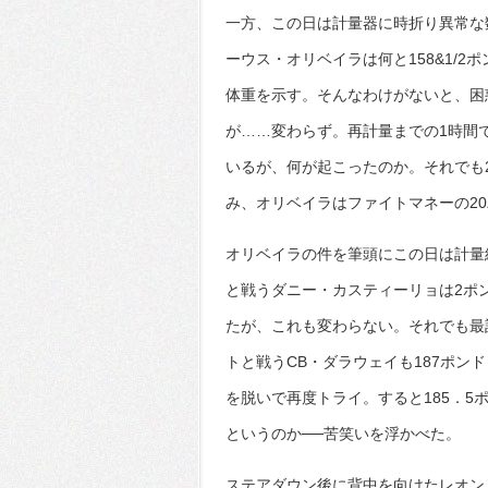
一方、この日は計量器に時折り異常な
ーウス・オリベイラは何と158&1/
体重を示す。そんなわけがないと、困
が……変わらず。再計量までの1時間で1
いるが、何が起こったのか。それでも
み、オリベイラはファイトマネーの2
オリベイラの件を筆頭にこの日は計量
と戦うダニー・カスティーリョは2ポ
たが、これも変わらない。それでも最
トと戦うCB・ダラウェイも187ポン
を脱いで再度トライ。すると185．5
というのか──苦笑いを浮かべた。
ステアダウン後に背中を向けたレオン