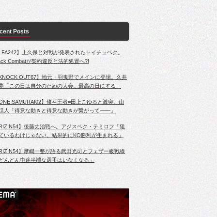
cent Posts
LFA242】上久保と対戦が発表されたトイチュベク。
lack Combatが契約違反と法的処置へ?!
KNOCK OUT67】地元・羽曳野でメインに登場。久井
夢「この日は自分のための大会、最高の日にする」
ONE SAMURAI02】修斗王者=田上こゆると激突、山
渓人「得意な動きと得意な動きが繋がって――」
RIZIN54】後藤丈治戦へ。アジスベク・テミロフ「狙
ているわけじゃない。結果的にKO勝利が生まれる」
RIZIN54】摩嶋一整が語る武田光司とフェザー級戦線
どんどん中途半端な選手はいなくなる」