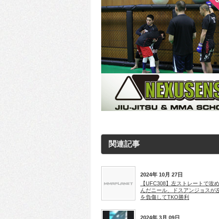
関連記事
2024年 10月 27日
【UFC308】左ストレートで攻
んだニール、ドスアンジョスが
を負傷してTKO勝利
2024年 3月 09日