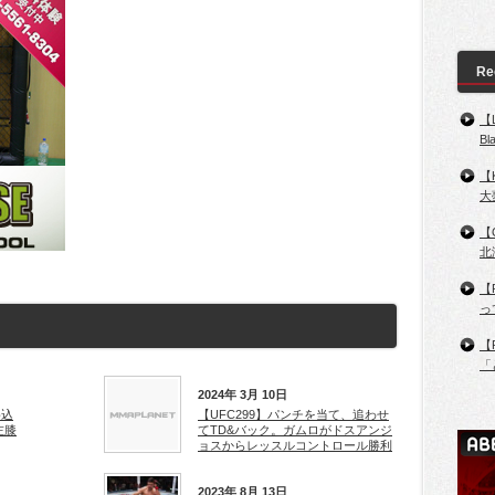
Re
【
B
【
大
【
北
【
っ
【
「
2024年 3月 10日
め込
【UFC299】パンチを当て、追わせ
左膝
てTD&バック。ガムロがドスアンジ
ョスからレッスルコントロール勝利
2023年 8月 13日