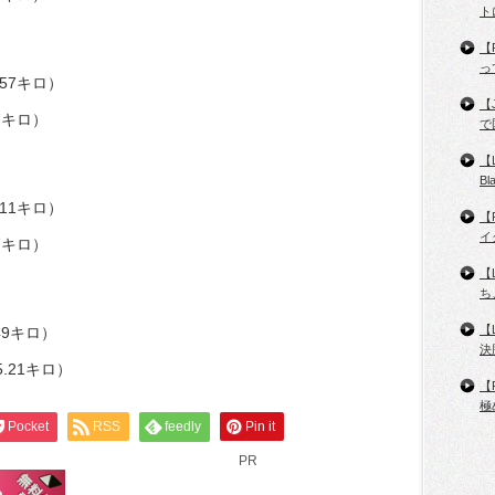
ト
【
っ
57キロ）
【
7キロ）
で
【
B
11キロ）
【
イ
7キロ）
【
ち
【
49キロ）
決
.21キロ）
【
極
Pocket
RSS
feedly
Pin it
PR