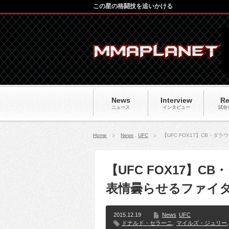
この星の格闘技を追いかける
News
Interview
Re
ニュース
インタビュー
試合
Home
News
,
UFC
【UFC FOX17】CB・
【UFC FOX17】C
表情曇らせるファイ
2015.12.19
News
UFC
ドナルド・セラーニ
,
マイルズ・ジュリー
,