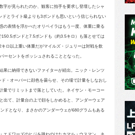
数字が見られたのか、観客に拍手を要求し登壇したシャ
2ポンドとライト級よりも3ポンドも思いという信じられない
惑の表情を浮かべたオリベイラはもう一度、体重に乗る
50.5ポンドと7.5ポンドも（約3.5キロ）も落とせては
2キロ以上重い体重だがマイルズ・ジュリーは対戦を飲
0パーセントをボッシュされることとなった。
結果に納得できないファイターが続出。ニック・レンツ
ンド・オーバーに顔色を曇らせ、その場で計量をしなおし
計量でリミットまで落としていた。ネイサン・モーコー
ドと出て、計量台の上で顔をしかめると、アンダーウェア
ポンドとなり、まさかのアンダーウェが680グラムもある
・エドワーズのヒジを跳ねのけたカマル・ウスマン。ネ