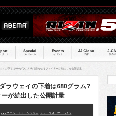
port
Special
Events
JJ Globo
J-C
レポート
スペシャル
イベント
柔術
国内M
ダラウェイの下着は680グラム? 表情曇らせるファイターが続出した公開計量
B・ダラウェイの下着は680グラム?
ターが続出した公開計量
ハファエル・ドスアンジョス
,
シャーウス・オリベイラ
,