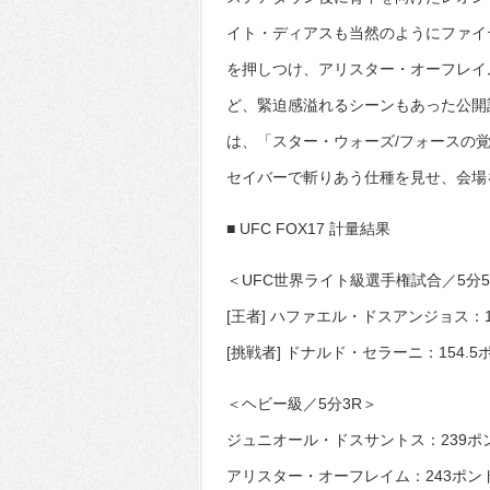
イト・ディアスも当然のようにファイ
を押しつけ、アリスター・オーフレイ
ど、緊迫感溢れるシーンもあった公開
は、「スター・ウォーズ/フォースの
セイバーで斬りあう仕種を見せ、会場
■ UFC FOX17 計量結果
＜UFC世界ライト級選手権試合／5分5
[王者] ハファエル・ドスアンジョス：15
[挑戦者] ドナルド・セラーニ：154.5
＜ヘビー級／5分3R＞
ジュニオール・ドスサントス：239ポン
アリスター・オーフレイム：243ポンド（