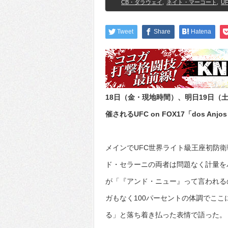
CB・ダラウェイ
,
ネイト・マーコート
,
UF
Tweet
Share
Hatena
18日（金・現地時間）、明日19日
催されるUFC on FOX17「dos Anj
メインでUFC世界ライト級王座初防
ド・セラーニの両者は問題なく計量を
が「『アンド・ニュー』って言われる
ガもなく100パーセントの体調でこ
る」と落ち着き払った表情で語った。