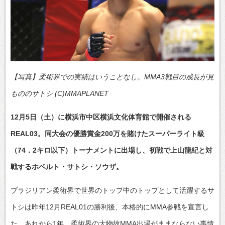
【写真】柔術界での実績はいうことなし。MMA3戦目の成長が見
もののサトシ (C)MMAPLANET
12月5日（土）に横浜市中区横浜文化体育館で開催される
REAL03。同大会の優勝賞金200万を賭けたスーパーライト級
（74．2キロ以下）トーナメントに出場し、初戦で上山龍紀と対
戦するホベルト・サトシ・ソウザ。
ブラジリアン柔術界で世界のトップ中のトップとして活躍するサ
トシは昨年12月REAL01の勝利後、本格的にMMA参戦を宣言し
た。あれから1年、柔術界の大物故MMA出場がままならない事情