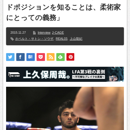
ドポジションを知ることは、柔術家
にとっての義務」
2015.11.27
Interview
J-CAGE
ホベルト・サトシ・ソウザ
,
REAL03
,
上山龍紀