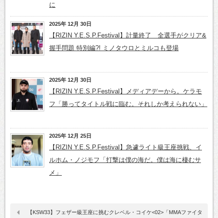
に
2025年 12月 30日
【RIZIN Y.E.S.P.Festival】計量終了 全選手がクリア&
握手問題 特別編?! ミノタウロとミルコも登場
2025年 12月 30日
【RIZIN Y.E.S.P.Festival】メディアデーから。ケラモ
フ「勝ってタイトル戦に臨む。それしか考えられない」
2025年 12月 25日
【RIZIN Y.E.S.P.Festival】急遽ライト級王座挑戦、イ
ルホム・ノジモフ「打撃は僕の海だ。僕は海に棲むサ
メ」
【KSW33】フェザー級王座に挑むクレベル・コイケ<02>「MMAファイタ