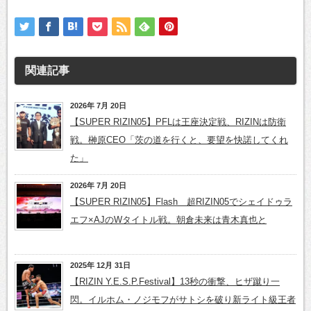
関連記事
2026年 7月 20日
【SUPER RIZIN05】PFLは王座決定戦、RIZINは防衛
戦。榊原CEO「茨の道を行くと、要望を快諾してくれ
た」
2026年 7月 20日
【SUPER RIZIN05】Flash 超RIZIN05でシェイドゥラ
エフ×AJのWタイトル戦。朝倉未来は青木真也と
2025年 12月 31日
【RIZIN Y.E.S.P.Festival】13秒の衝撃、ヒザ蹴り一
閃。イルホム・ノジモフがサトシを破り新ライト級王者