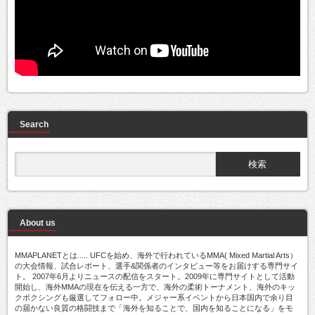
Search
About us
MMAPLANETとは..... UFCを始め、海外で行われているMMA( Mixed Martial Arts）
の大会情報、試合レポート、選手&関係者のインタビュー等をお届けする専門サイ
ト。 2007年6月よりニュースの配信をスタート。2009年に専門サイトとして活動
開始し、海外MMAの現在を伝える一方で、海外の柔術トーナメント、海外のキッ
クボクシングも厳選してフォロー中。メジャー系イベントから日本国内で余り目
の届かない良質の格闘技まで「海外を知ることで、国内を知ることになる」をモ