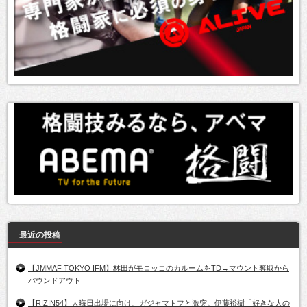
最近の投稿
【JMMAF TOKYO IFM】林田がモロッコのカルームをTD→マウント奪取から
パウンドアウト
【RIZIN54】大晦日出場に向け、ガジャマトフと激突。伊藤裕樹「好きな人の