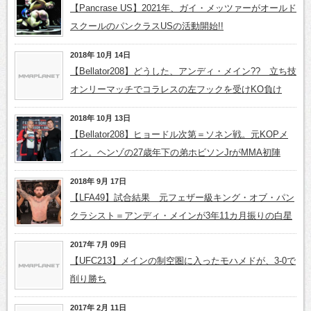
【Pancrase US】2021年、ガイ・メッツァーがオールド
スクールのパンクラスUSの活動開始!!
2018年 10月 14日
【Bellator208】どうした、アンディ・メイン?? 立ち技
オンリーマッチでコラレスの左フックを受けKO負け
2018年 10月 13日
【Bellator208】ヒョードル次第＝ソネン戦。元KOPメ
イン。ヘンゾの27歳年下の弟ホビソンJrがMMA初陣
2018年 9月 17日
【LFA49】試合結果 元フェザー級キング・オブ・パン
クラシスト＝アンディ・メインが3年11カ月振りの白星
2017年 7月 09日
【UFC213】メインの制空圏に入ったモハメドが、3‐0で
削り勝ち
2017年 2月 11日