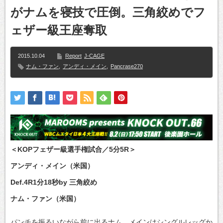
がナムを寝技で圧倒。三角絞めでフ
ェザー級王座奪取
2015.10.04
Report
J-CAGE
ナム・ファン
,
アンディ・メイン
,
Pancrase270
＜KOPフェザー級選手権試合／5分5R＞
アンディ・メイン（米国）
Def.4R1分18秒by 三角絞め
ナム・ファン（米国）
パンチを振るいながら前に出るナム、メインはシングルレッグか