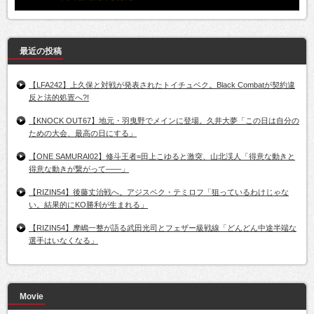
最近の投稿
【LFA242】上久保と対戦が発表されたトイチュベク。Black Combatが契約違
反と法的処置へ?!
【KNOCK OUT67】地元・羽曳野でメインに登場。久井大夢「この日は自分の
ための大会、最高の日にする」
【ONE SAMURAI02】修斗王者=田上こゆると激突、山北渓人「得意な動きと
得意な動きが繋がって――」
【RIZIN54】後藤丈治戦へ。アジスベク・テミロフ「狙っているわけじゃな
い。結果的にKO勝利が生まれる」
【RIZIN54】摩嶋一整が語る武田光司とフェザー級戦線「どんどん中途半端な
選手はいなくなる」
Movie