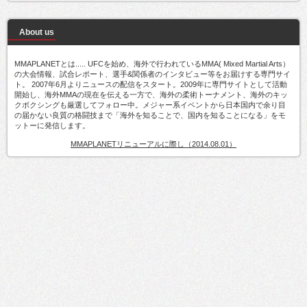
About us
MMAPLANETとは..... UFCを始め、海外で行われているMMA( Mixed Martial Arts）
の大会情報、試合レポート、選手&関係者のインタビュー等をお届けする専門サイ
ト。 2007年6月よりニュースの配信をスタート。2009年に専門サイトとして活動
開始し、海外MMAの現在を伝える一方で、海外の柔術トーナメント、海外のキッ
クボクシングも厳選してフォロー中。メジャー系イベントから日本国内で余り目
の届かない良質の格闘技まで「海外を知ることで、国内を知ることになる」をモ
ットーに発信します。
MMAPLANETリニューアルに際し（2014.08.01）