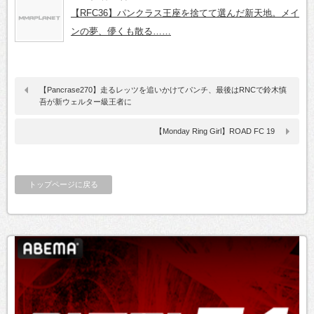
【RFC36】パンクラス王座を捨てて選んだ新天地。メイ
ンの夢、儚くも散る……
【Pancrase270】走るレッツを追いかけてパンチ、最後はRNCで鈴木慎
吾が新ウェルター級王者に
【Monday Ring Girl】ROAD FC 19
トップページに戻る