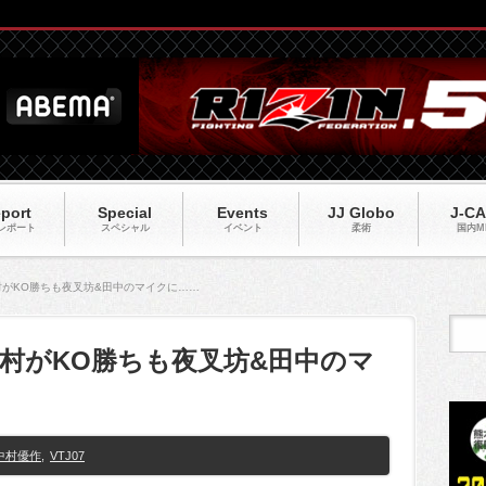
port
Special
Events
JJ Globo
J-C
レポート
スペシャル
イベント
柔術
国内M
中村がKO勝ちも夜叉坊&田中のマイクに……
中村がKO勝ちも夜叉坊&田中のマ
中村優作
,
VTJ07