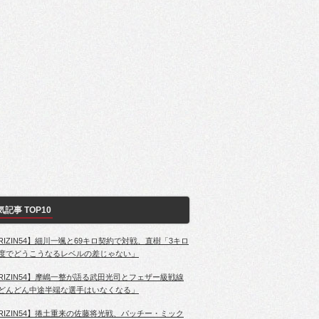
気記事 TOP10
RIZIN54】細川一颯と69キロ契約で対戦、直樹「3キロ
度でどうこうなるレベルの差じゃない」
RIZIN54】摩嶋一整が語る武田光司とフェザー級戦線
どんどん中途半端な選手はいなくなる」
RIZIN54】捲土重来の佐藤将光戦、パッチー・ミック