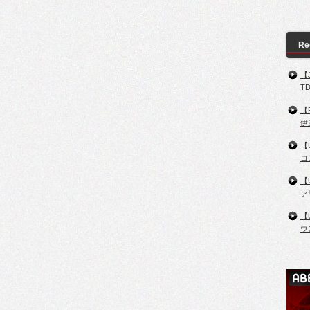
Re
【
T
【
伊
【
コ
【
ァ
【
ウ