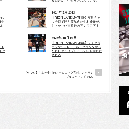
ー
る自分が、今もその次元にいる」
2024年 3月 23日
りの
【RIZIN LANDMARK09】変則キャ
田中
ッチ戦で勝ち筋見えた中村優作が、
ール
しっかり体重超過のアシモフ下す
2023年 10月 01日
【RIZIN LANDMARK06】テイクダ
スト
ウン&コントロール、ダウンを奪っ
作は
たヒロヤがスプリットで中村優作に
敗れる
【VTJ07】川名が中村のアームロック完封、スクラン
ブル＆パウンドでKO