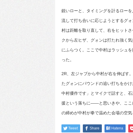
鋭いローと、タイミングを計るローを
流して打ち合いに応じようとするグォ
村は距離を取り直して、右をヒットさ
クから左ヒザ、グォンは打たれ強く気
にふらつく。ここで中村はラッシュを
った。
2R、左ジャブから中村が右を伸ばす
たグォンにパウンドの追い打ちをかけ
中村優作です」とマイクで話すと、石原
援という落ちに――と思いきや、ここ
の締めが中村が拳で温めた会場の空気
Tweet
Share
Hatena