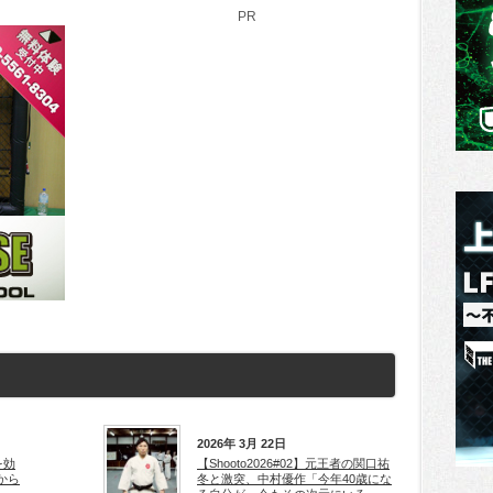
PR
2026年 3月 22日
を効
【Shooto2026#02】元王者の関口祐
から
冬と激突、中村優作「今年40歳にな