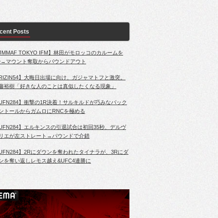
cent Posts
JMMAF TOKYO IFM】林田がモロッコのカルームを
D→マウント奪取からパウンドアウト
RIZIN54】大晦日出場に向け、ガジャマトフと激突。
藤裕樹「好きな人のことは真似したくなる現象」
UFN284】衝撃の1R決着！サルキルドが巧みなバック
ントールからガムロにRNCを極める
UFN284】エルキンスの引退試合は初回35秒、デルヴ
リエが左ストレート→パウンドで介錯
UFN284】2Rにダウンを奪われたタイナラが、3Rにダ
ンを奪い返しレモス越え&UFC4連勝に