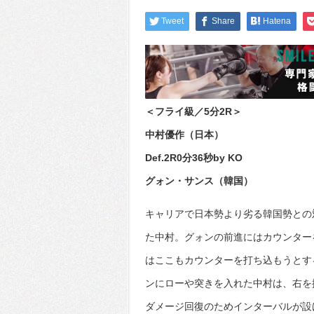
Tweet
Share
Hatena
＜フライ級／5分2R＞
中村優作（日本）
Def.2R0分36秒by KO
グォン・サンス（韓国）
キャリアで日本勢より劣る韓国勢との
た中村。グォンの前進にはカウンター
はここもカウンターを打ち込もうとす
ンにローや突きを入れた中村は、右を
ダメージ回復のためインターバルが設