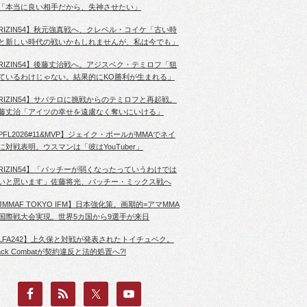
「本当に良い相手だから、失神させたい」
RIZIN54】秋元強真戦へ、クレベル・コイケ「古い時
と新しい時代の戦いかもしれませんが、私は今でも」
RIZIN54】後藤丈治戦へ。アジスベク・テミロフ「狙
ているわけじゃない。結果的にKO勝利が生まれる」
RIZIN54】サバテロに挑戦からのテミロフと再起戦。
藤丈治「アイツの幸せを遠慮なく奪いにいける」
PFL2026#11&MVP】ジェイク・ポールがMMAでネイ
に対戦表明。ウスマンは「彼はYouTuber」
RIZIN54】「パッチーが弱くなったっていうわけでは
いと思います」佐藤将光、パッチー・ミックス戦へ
JMMAF TOKYO IFM】日本強化策。画期的=アマMMA
国際戦大会実現。世界5カ国から9選手が来日
LFA242】上久保と対戦が発表されたトイチュベク。
lack Combatが契約違反と法的処置へ?!