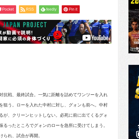
Pocket
RSS
feedly
Pin it
対抗戦、最終試合。一気に距離を詰めてワンツーを入れ
を狙う。ローを入れた中村に対し、グォンも前へ。中村
るが、クリーンヒットしない。必死に前に出てくるグォ
振るったところでグォンのローを急所に受けてしまう。
けられ、試合が再開。