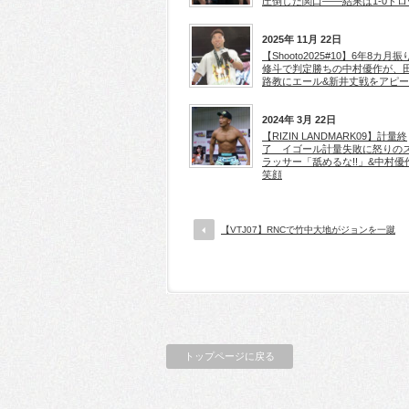
圧倒した関口——結果は1-0ドロ
2025年 11月 22日
【Shooto2025#10】6年8カ月振
修斗で判定勝ちの中村優作が、
路教にエール&新井丈戦をアピ
2024年 3月 22日
【RIZIN LANDMARK09】計量終
了 イゴール計量失敗に怒りの
ラッサー「舐めるな!!」&中村優
笑顔
【VTJ07】RNCで竹中大地がジョンを一蹴
トップページに戻る