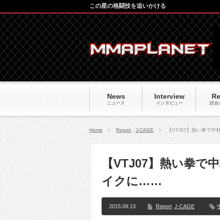
この星の格闘技を追いかける
News
Interview
Re
ニュース
インタビュー
試合
Home
Report
,
J-CAGE
【VTJ07】熱い拳で
【VTJ07】熱い拳で
イクに……
2015.09.13
Report
J-CAGE