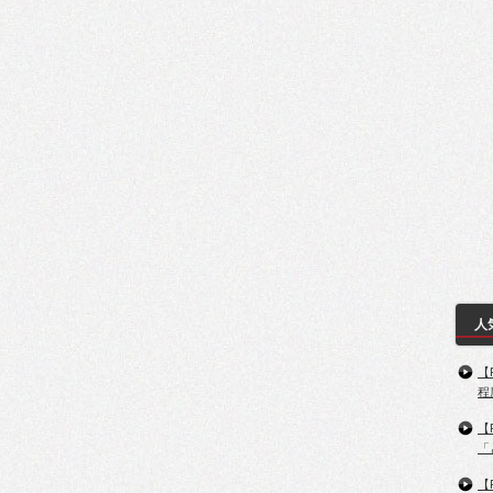
人
【
程
【
「
【