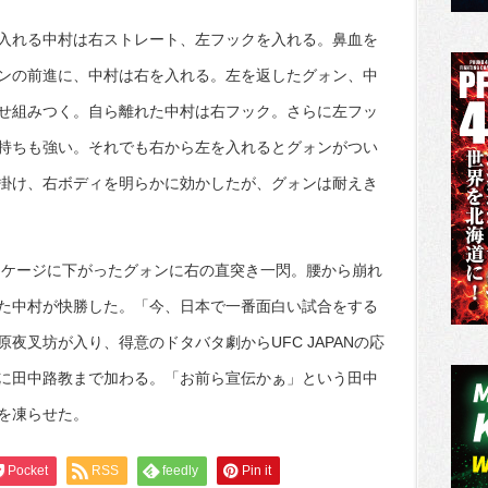
入れる中村は右ストレート、左フックを入れる。鼻血を
ンの前進に、中村は右を入れる。左を返したグォン、中
せ組みつく。自ら離れた中村は右フック。さらに左フッ
持ちも強い。それでも右から左を入れるとグォンがつい
掛け、右ボディを明らかに効かしたが、グォンは耐えき
。ケージに下がったグォンに右の直突き一閃。腰から崩れ
た中村が快勝した。「今、日本で一番面白い試合をする
夜叉坊が入り、得意のドタバタ劇からUFC JAPANの応
に田中路教まで加わる。「お前ら宣伝かぁ」という田中
を凍らせた。
Pocket
RSS
feedly
Pin it