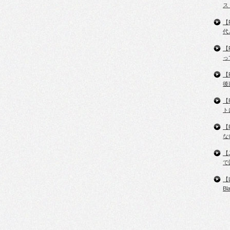
ス
【
代
【
っ
【
後
【
ト
【
な
【
で
【
B