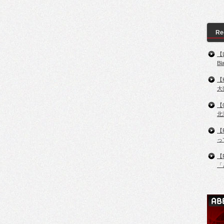
Re
【
B
【
大
【
北
【
っ
【
「