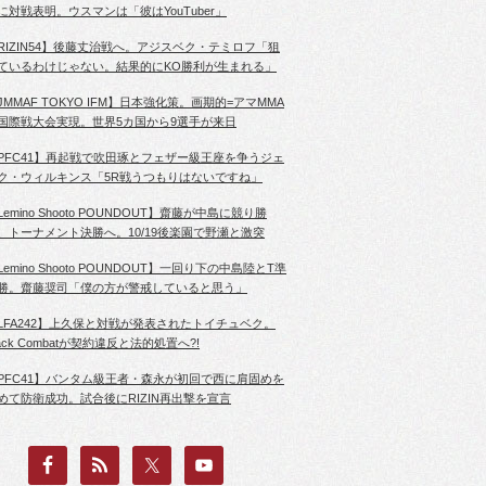
に対戦表明。ウスマンは「彼はYouTuber」
RIZIN54】後藤丈治戦へ。アジスベク・テミロフ「狙
ているわけじゃない。結果的にKO勝利が生まれる」
JMMAF TOKYO IFM】日本強化策。画期的=アマMMA
国際戦大会実現。世界5カ国から9選手が来日
PFC41】再起戦で吹田琢とフェザー級王座を争うジェ
ク・ウィルキンス「5R戦うつもりはないですね」
Lemino Shooto POUNDOUT】齋藤が中島に競り勝
、トーナメント決勝へ。10/19後楽園で野瀬と激突
Lemino Shooto POUNDOUT】一回り下の中島陸とT準
勝。齋藤奨司「僕の方が警戒していると思う」
LFA242】上久保と対戦が発表されたトイチュベク。
lack Combatが契約違反と法的処置へ?!
PFC41】バンタム級王者・森永が初回で西に肩固めを
めて防衛成功。試合後にRIZIN再出撃を宣言