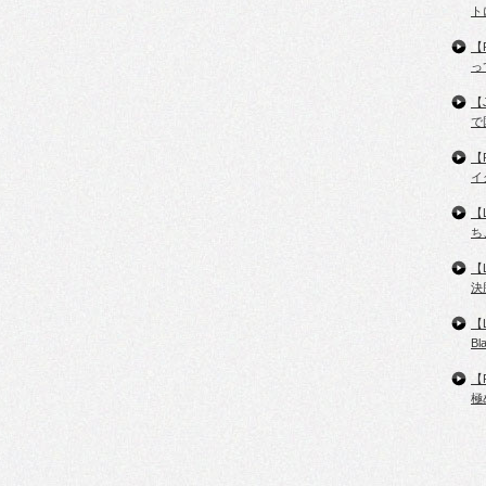
ト
【
っ
【
で
【
イ
【
ち
【
決
【
B
【
極