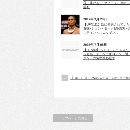
母に捧げる──ヤヒーラ、涙の一
勝ち
2017年 3月 29日
【UFN111】既に発表されてい
五味×ジョン・タック&憂流迦×
スティン・スコッギンス
2016年 7月 08日
【UFN90】ペドロ・ムニョスが
ッセル・ドーンにギロチン一閃
タンドの劣勢跳ね返す
【TUF21】30－25が2人でスミスがミラー
トップページに戻る