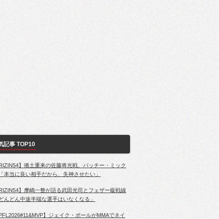
気記事 TOP10
RIZIN54】捲土重来の佐藤将光戦、パッチー・ミック
「本当に良い相手だから、失神させたい」
RIZIN54】摩嶋一整が語る武田光司とフェザー級戦線
どんどん中途半端な選手はいなくなる」
PFL2026#11&MVP】ジェイク・ポールがMMAでネイ