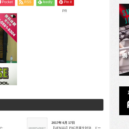
Pocket
RSS
feedly
Pin it
PR
2017年 6月 17日
した
【UFN111】PXC卒業生対決、ドー