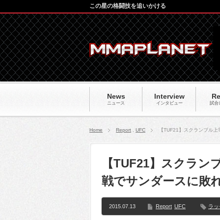
この星の格闘技を追いかける
News
Interview
Re
ニュース
インタビュー
試合
Home
Report
,
UFC
【TUF21】スクランブル
【TUF21】スクラ
戦でサンダースに敗
2015.07.13
Report
UFC
ラッ