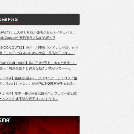
cent Posts
LFA242】上久保と対戦が発表されたトイチュベク。
lack Combatが契約違反と法的処置へ?!
KNOCK OUT67】地元・羽曳野でメインに登場。久井
夢「この日は自分のための大会、最高の日にする」
ONE SAMURAI02】修斗王者=田上こゆると激突、山
渓人「得意な動きと得意な動きが繋がって――」
RIZIN54】後藤丈治戦へ。アジスベク・テミロフ「狙
ているわけじゃない。結果的にKO勝利が生まれる」
RIZIN54】摩嶋一整が語る武田光司とフェザー級戦線
どんどん中途半端な選手はいなくなる」