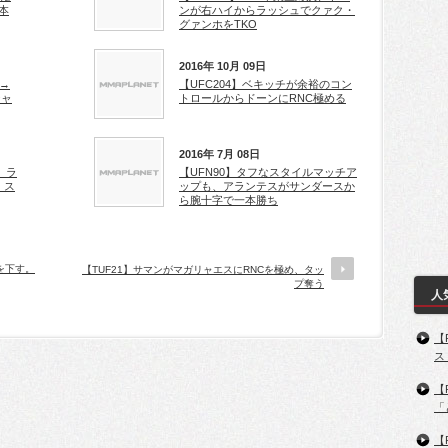
本
ンが右ハイからラッシュでクァク・
グァンホをTKO
2016年 10月 09日
た→
【UFC204】ベキッチが余裕のコン
ジャ
トロールからドーンにRNC極める
2016年 7月 08日
、ラ
【UFN90】タフなスタイルマッチア
。ス
ップも、アランテスがサンダースか
ら腕十字で一本勝ち
兄を下す。
【TUF21】サマンがマガリャエスにRNCを極め、タッ
プ奪う
人
【
ス
【
「
【