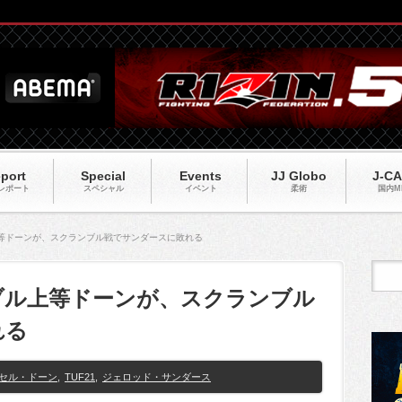
port
Special
Events
JJ Globo
J-C
レポート
スペシャル
イベント
柔術
国内M
上等ドーンが、スクランブル戦でサンダースに敗れる
ンブル上等ドーンが、スクランブル
れる
セル・ドーン
,
TUF21
,
ジェロッド・サンダース