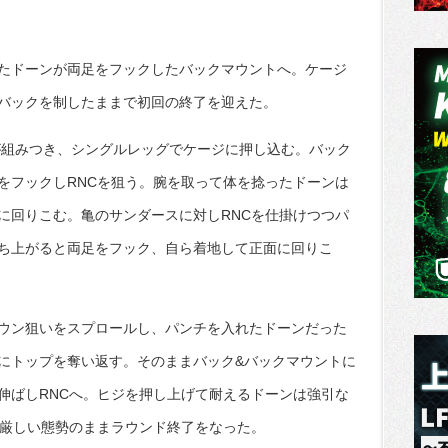
たドーンが両足をフックしたバックマウントへ。ケージ
バックを制したままで初回の終了を迎えた。
が組みつき、シングルレッグでケージに押し込む。バック
をフックしRNCを狙う。腕を取って体を捻ったドーンは
に回りこむ。亀のサンダースに対しRNCを仕掛けつつパ
ち上がると両足をフック、自ら着地して正面に回りこ
ウン狙いをスプロールし、パンチを入れたドーンだった
にトップを奪い返す。そのままバック&バックマウントに
伸ばしRNCへ。ヒジを押し上げて耐えるドーンは強引な
、厳しい態勢のままラウンド終了をなった。