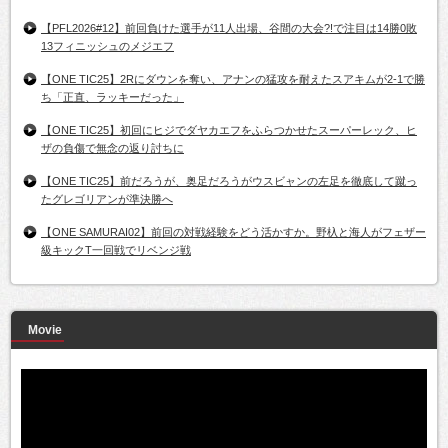
【PFL2026#12】前回負けた選手が11人出場、谷間の大会?!で注目は14勝0敗
13フィニッシュのメジエフ
【ONE TIC25】2Rにダウンを奪い、アナンの猛攻を耐えたスアキムが2-1で勝
ち「正直、ラッキーだった」
【ONE TIC25】初回にヒジでダヤカエフをふらつかせたスーパーレック、ヒ
ザの負傷で無念の返り討ちに
【ONE TIC25】前だろうが、奥足だろうがウスビャンの左足を徹底して蹴っ
たグレゴリアンが準決勝へ
【ONE SAMURAI02】前回の対戦経験をどう活かすか。野杁と海人がフェザー
級キックT一回戦でリベンジ戦
Movie