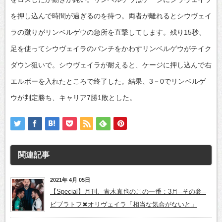
を押し込んで時間が過ぎるのを待つ。両者が離れるとシウヴェイ
ラの蹴りがリンベルゲウの急所を直撃してします。残り15秒、
足を使ってシウヴェイラのパンチをかわすリンベルゲウがテイク
ダウン狙いで。シウヴェイラが耐えると、ケージに押し込んで右
エルボーを入れたところで終了した。結果、3－0でリンベルゲ
ウが判定勝ち、キャリア7勝1敗とした。
関連記事
2021年 4月 05日
【Special】月刊、青木真也のこの一番：3月─その参─
ビブラトフ✖オリヴェイラ「相当な気合がないと」