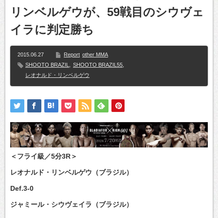
リンベルゲウが、59戦目のシウヴェ
イラに判定勝ち
2015.06.27
Report
other MMA
SHOOTO BRAZIL
,
SHOOTO BRAZIL55
,
レオナルド・リンベルゲウ
＜フライ級／5分3R＞
レオナルド・リンベルゲウ（ブラジル）
Def.3-0
ジャミール・シウヴェイラ（ブラジル）