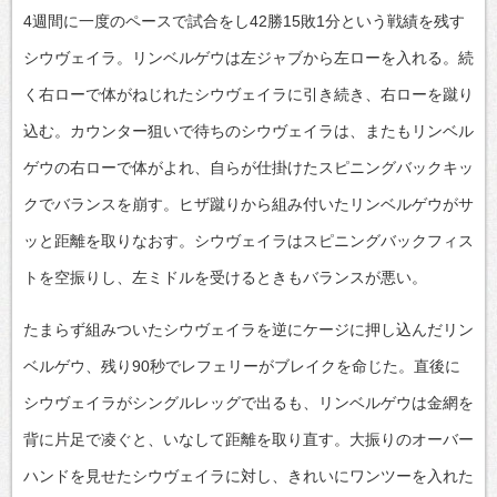
4週間に一度のペースで試合をし42勝15敗1分という戦績を残す
シウヴェイラ。リンベルゲウは左ジャブから左ローを入れる。続
く右ローで体がねじれたシウヴェイラに引き続き、右ローを蹴り
込む。カウンター狙いで待ちのシウヴェイラは、またもリンベル
ゲウの右ローで体がよれ、自らが仕掛けたスピニングバックキッ
クでバランスを崩す。ヒザ蹴りから組み付いたリンベルゲウがサ
ッと距離を取りなおす。シウヴェイラはスピニングバックフィス
トを空振りし、左ミドルを受けるときもバランスが悪い。
たまらず組みついたシウヴェイラを逆にケージに押し込んだリン
ベルゲウ、残り90秒でレフェリーがブレイクを命じた。直後に
シウヴェイラがシングルレッグで出るも、リンベルゲウは金網を
背に片足で凌ぐと、いなして距離を取り直す。大振りのオーバー
ハンドを見せたシウヴェイラに対し、きれいにワンツーを入れた