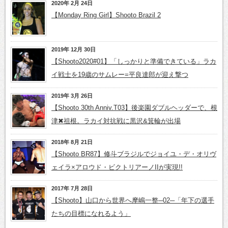
2020年 2月 24日
【Monday Ring Girl】Shooto Brazil 2
2019年 12月 30日
【Shooto2020#01】「しっかりと準備できている」ラカ
イ戦士を19歳のサムレー=平良達郎が迎え撃つ
2019年 3月 26日
【Shooto 30th Anniv.T03】後楽園ダブルヘッダーで、根
津✖祖根。ラカイ対抗戦に黒沢&箕輪が出場
2018年 8月 21日
【Shooto BR87】修斗ブラジルでジョイユ・デ・オリヴ
ェイラ×アロウド・ビクトリアーノIIが実現!!
2017年 7月 28日
【Shooto】山口から世界へ摩嶋一整─02─「年下の選手
たちの目標になれるよう」