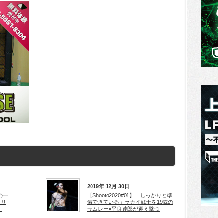
2019年 12月 30日
の一
【Shooto2020#01】「しっかりと準
オリ
備できている」ラカイ戦士を19歳の
」
サムレー=平良達郎が迎え撃つ