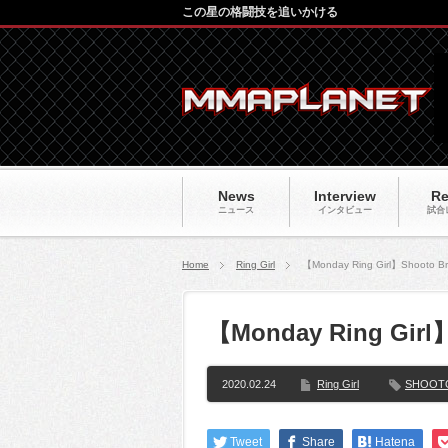
この星の格闘技を追いかける
News
Interview
Re
ニュース
インタビュー
試合
Home
Ring Girl
【Monday Ring Girl】Shooto Bra
【Monday Ring Girl】
2020.02.24
Ring Girl
SHOOTO
Tweet
Share
Hatena