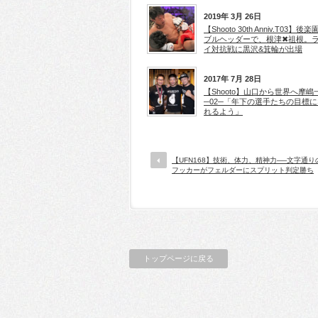
2019年 3月 26日
【Shooto 30th Anniv.T03】後
ブルヘッダーで、根津✖祖根。
イ対抗戦に黒沢&箕輪が出場
2017年 7月 28日
【Shooto】山口から世界へ摩嶋
─02─「年下の選手たちの目標に
れるよう」
【UFN168】技術、体力、精神力──文字通
フッカーがフェルダーにスプリット判定勝ち
トップページに戻る