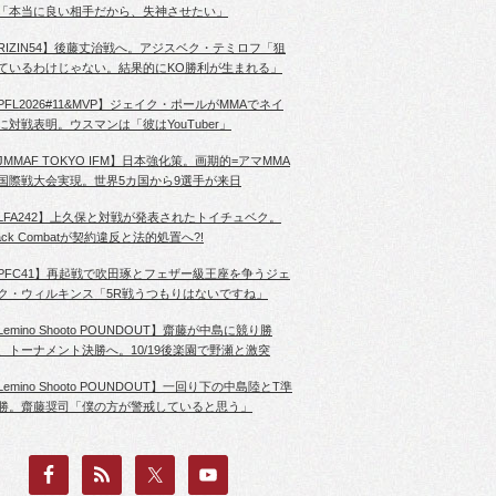
「本当に良い相手だから、失神させたい」
RIZIN54】後藤丈治戦へ。アジスベク・テミロフ「狙
ているわけじゃない。結果的にKO勝利が生まれる」
PFL2026#11&MVP】ジェイク・ポールがMMAでネイ
に対戦表明。ウスマンは「彼はYouTuber」
JMMAF TOKYO IFM】日本強化策。画期的=アマMMA
国際戦大会実現。世界5カ国から9選手が来日
LFA242】上久保と対戦が発表されたトイチュベク。
lack Combatが契約違反と法的処置へ?!
PFC41】再起戦で吹田琢とフェザー級王座を争うジェ
ク・ウィルキンス「5R戦うつもりはないですね」
Lemino Shooto POUNDOUT】齋藤が中島に競り勝
、トーナメント決勝へ。10/19後楽園で野瀬と激突
Lemino Shooto POUNDOUT】一回り下の中島陸とT準
勝。齋藤奨司「僕の方が警戒していると思う」