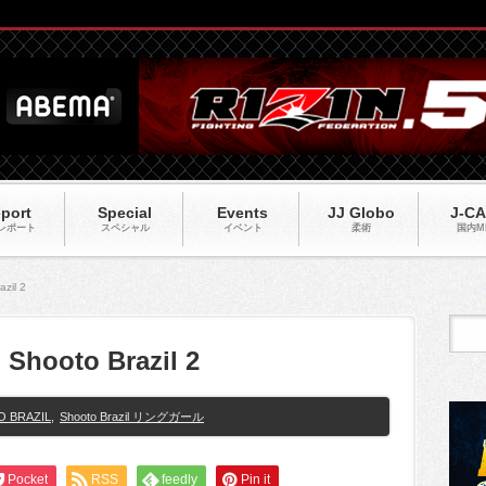
port
Special
Events
JJ Globo
J-C
レポート
スペシャル
イベント
柔術
国内M
zil 2
Shooto Brazil 2
 BRAZIL
,
Shooto Brazil リングガール
Pocket
RSS
feedly
Pin it