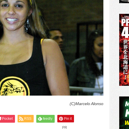
(C)Marcelo Alonso
Pocket
RSS
feedly
Pin it
PR