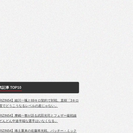
気記事 TOP10
RIZIN54】細川一颯と69キロ契約で対戦、直樹「3キロ
度でどうこうなるレベルの差じゃない」
RIZIN54】摩嶋一整が語る武田光司とフェザー級戦線
どんどん中途半端な選手はいなくなる」
RIZIN54】捲土重来の佐藤将光戦、パッチー・ミック