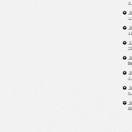
ス
【
っ
【
ト
【
で
【
B
【
イ
【
ち
【
決