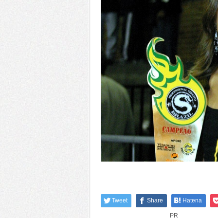
Tweet
Share
Hatena
PR