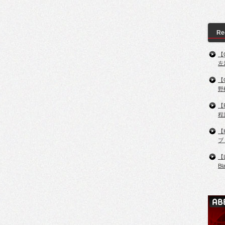
Re
【
左
【
野
【
程
【
ブ
【
B