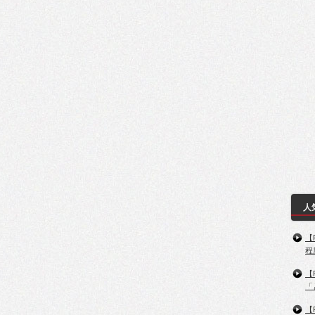
人
【
程
【
「
【