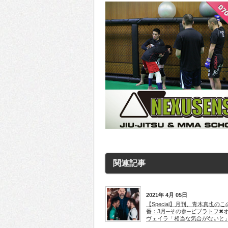
関連記事
2021年 4月 05日
【Special】月刊、青木真也のこ
番：3月─その参─ビブラトフ✖
ヴェイラ「相当な気合がないと