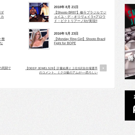
2018年 8月 21日
楽園ダ
【Shooto BR87】修斗ブラジルでジ
ラカ
ョイユ・デ・オリヴェイラ×アロウ
ド・ビクトリアーノIIが実現!!
2016年 5月 23日
一整
【Monday Ring Girl】Shooto Brazil
な
Fight for BOPE
りの死闘で
【DEEP JEWELS28】計量結果と上位3試合出場選手
のコメント。ミクロ級のアムが──恐ろしい