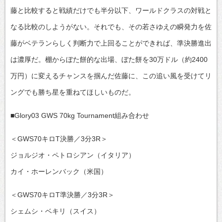
藤と比較すると戦績だけでも半分以下、ワールドクラスの対戦と
なる比較のしようがない。それでも、その若さゆえの瞬発力を佐
藤がベテランらしく判断力で上回ることができれば、準決勝進出
は濃厚だ。棚からぼた餅的な出場、ぼた餅を30万ドル（約2400
万円）に変えるチャンスを掴んだ佐藤に、この追い風を受けてリ
ングでも勝ち星を重ねてほしいものだ。
■Glory03 GWS 70kg Tournament組み合わせ
＜GWS70キロT決勝／3分3R＞
ジョルジオ・ペトロシアン（イタリア）
カイ・ホーレンバック（米国）
＜GWS70キロT準決勝／3分3R＞
シェムシ・ベキリ（スイス）