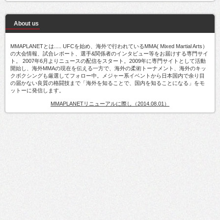
About us
MMAPLANETとは..... UFCを始め、海外で行われているMMA( Mixed Martial Arts）
の大会情報、試合レポート、選手&関係者のインタビュー等をお届けする専門サイ
ト。 2007年6月よりニュースの配信をスタート。2009年に専門サイトとして活動
開始し、海外MMAの現在を伝える一方で、海外の柔術トーナメント、海外のキッ
クボクシングも厳選してフォロー中。メジャー系イベントから日本国内で余り目
の届かない良質の格闘技まで「海外を知ることで、国内を知ることになる」をモ
ットーに発信します。
MMAPLANETリニューアルに際し（2014.08.01）