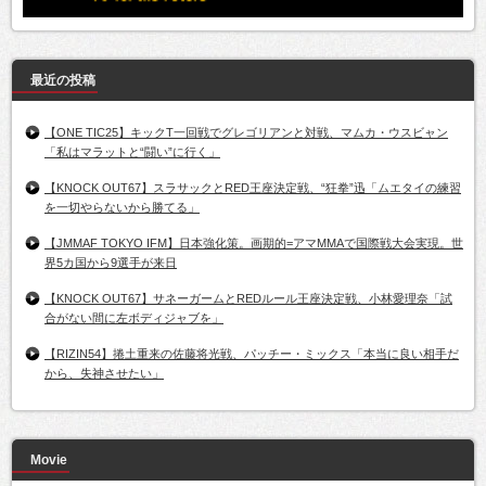
最近の投稿
【ONE TIC25】キックT一回戦でグレゴリアンと対戦、マムカ・ウスビャン
「私はマラットと“闘い”に行く」
【KNOCK OUT67】スラサックとRED王座決定戦、“狂拳”迅「ムエタイの練習
を一切やらないから勝てる」
【JMMAF TOKYO IFM】日本強化策。画期的=アマMMAで国際戦大会実現。世
界5カ国から9選手が来日
【KNOCK OUT67】サネーガームとREDルール王座決定戦、小林愛理奈「試
合がない間に左ボディジャブを」
【RIZIN54】捲土重来の佐藤将光戦、パッチー・ミックス「本当に良い相手だ
から、失神させたい」
Movie